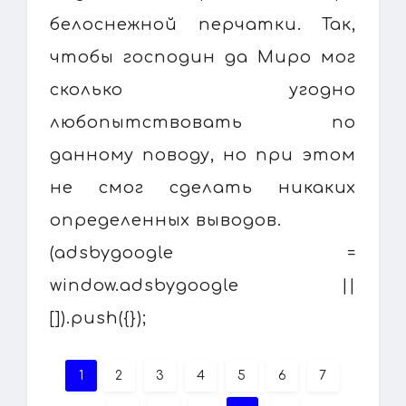
белоснежной перчатки. Так,
чтобы господин да Миро мог
сколько угодно
любопытствовать по
данному поводу, но при этом
не смог сделать никаких
определенных выводов.
(adsbygoogle =
window.adsbygoogle ||
[]).push({});
1
2
3
4
5
6
7