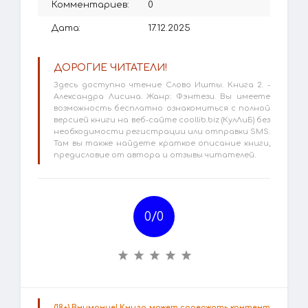
Комментариев:
0
Дата:
17.12.2025
ДОРОГИЕ ЧИТАТЕЛИ!
Здесь доступно чтение Слово Ишты. Книга 2. -
Александра Лисина. Жанр: Фэнтези. Вы имеете
возможность бесплатно ознакомиться с полной
версией книги на веб-сайте coollib.biz (КулЛиБ) без
необходимости регистрации или отправки SMS.
Там вы также найдете краткое описание книги,
предисловие от автора и отзывы читателей.
0/
0
(18+) Внимание! Книга может содержать контент