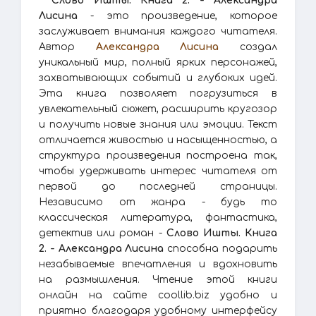
Слово Ишты. Книга 2. - Александра
Лисина
- это произведение, которое
заслуживает внимания каждого читателя.
Автор
Александра Лисина
создал
уникальный мир, полный ярких персонажей,
захватывающих событий и глубоких идей.
Эта книга позволяет погрузиться в
увлекательный сюжет, расширить кругозор
и получить новые знания или эмоции. Текст
отличается живостью и насыщенностью, а
структура произведения построена так,
чтобы удерживать интерес читателя от
первой до последней страницы.
Независимо от жанра - будь то
классическая литература, фантастика,
детектив или роман -
Слово Ишты. Книга
2. - Александра Лисина
способна подарить
незабываемые впечатления и вдохновить
на размышления. Чтение этой книги
онлайн на сайте coollib.biz удобно и
приятно благодаря удобному интерфейсу