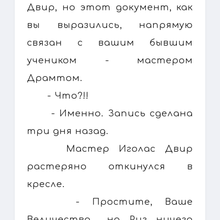
Двир, но этот документ, как
вы выразились, напрямую
связан с вашим бывшим
учеником - мастером
Драмтом.
- Что?!!
- Именно. Запись сделана
три дня назад.
Мастер Иголас Двир
растеряно откинулся в
кресле.
- Простите, Ваше
Величество... но Риг ничего