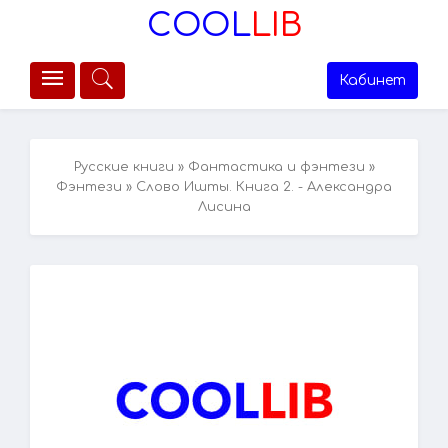
COOL
LIB
Кабинет
Русские книги
»
Фантастика и фэнтези
»
Фэнтези
» Слово Ишты. Книга 2. - Александра
Лисина