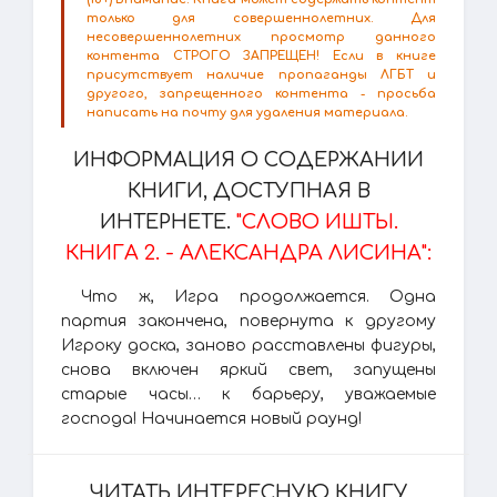
только для совершеннолетних. Для
несовершеннолетних просмотр данного
контента СТРОГО ЗАПРЕЩЕН! Если в книге
присутствует наличие пропаганды ЛГБТ и
другого, запрещенного контента - просьба
написать на почту для удаления материала.
ИНФОРМАЦИЯ О СОДЕРЖАНИИ
КНИГИ, ДОСТУПНАЯ В
ИНТЕРНЕТЕ.
"СЛОВО ИШТЫ.
КНИГА 2. - АЛЕКСАНДРА ЛИСИНА":
Что ж, Игра продолжается. Одна
партия закончена, повернута к другому
Игроку доска, заново расставлены фигуры,
снова включен яркий свет, запущены
старые часы… к барьеру, уважаемые
господа! Начинается новый раунд!
ЧИТАТЬ ИНТЕРЕСНУЮ КНИГУ