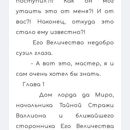
поступил?!! Как он мог
утаить это от меня?! И от
вас?! Наконец, откуда это
стало ему известно?!
Его Величество недобро
сузил глаза.
- А вот это, мастер, я и
сам очень хотел бы знать.
Глава 1
Дом лорда да Миро,
начальника Тайной Стражи
Валлиона и ближайшего
сторонника Его Величества