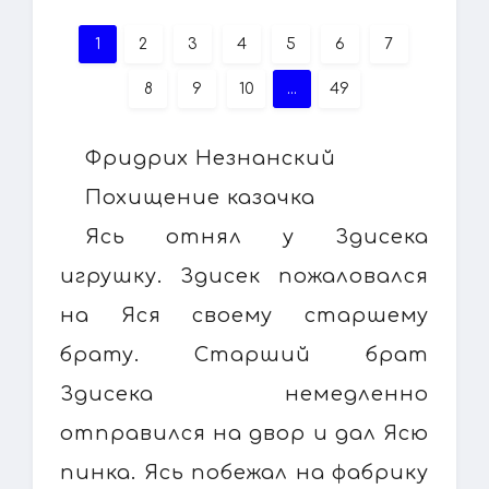
1
2
3
4
5
6
7
8
9
10
...
49
Фридрих Незнанский
Похищение казачка
Ясь отнял у Здисека
игрушку. Здисек пожаловался
на Яся своему старшему
брату. Старший брат
Здисека немедленно
отправился на двор и дал Ясю
пинка. Ясь побежал на фабрику