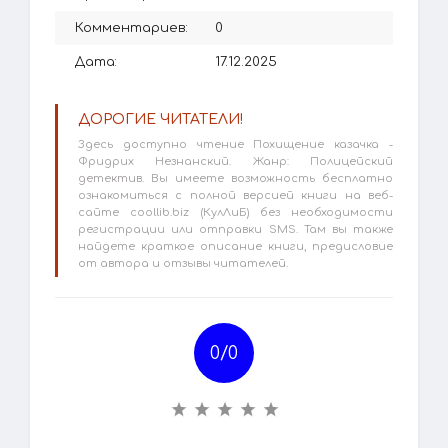
Комментариев:
0
Дата:
17.12.2025
ДОРОГИЕ ЧИТАТЕЛИ!
Здесь доступно чтение Похищение казачка -
Фридрих Незнанский. Жанр: Полицейский
детектив. Вы имеете возможность бесплатно
ознакомиться с полной версией книги на веб-
сайте coollib.biz (КулЛиБ) без необходимости
регистрации или отправки SMS. Там вы также
найдете краткое описание книги, предисловие
от автора и отзывы читателей.
0/
0