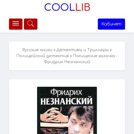
COOL
LIB
Кабинет
Русские книги
»
Детективы и Триллеры
»
Полицейский детектив
» Похищение казачка -
Фридрих Незнанский