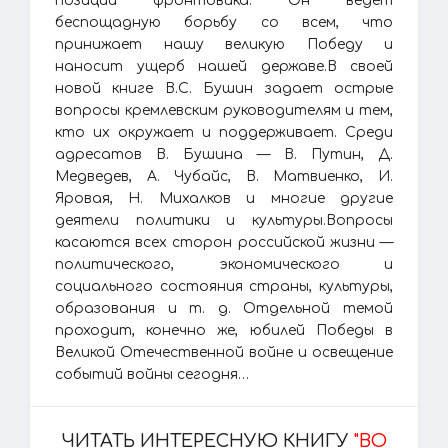
позиции фронтовика. Он ведет
беспощадную борьбу со всем, что
принижает нашу великую Победу и
наносит ущерб нашей державе.В своей
новой книге В.С. Бушин задает острые
вопросы кремлевским руководителям и тем,
кто их окружает и поддерживает. Среди
адресатов В. Бушина — В. Путин, Д.
Медведев, А. Чубайс, В. Матвиенко, И.
Яровая, Н. Михалков и многие другие
деятели политики и культуры.Вопросы
касаются всех сторон российской жизни —
политического, экономического и
социального состояния страны, культуры,
образования и т. д. Отдельной темой
проходит, конечно же, юбилей Победы в
Великой Отечественной войне и освещение
событий войны сегодня…
ЧИТАТЬ ИНТЕРЕСНУЮ КНИГУ
"ВО