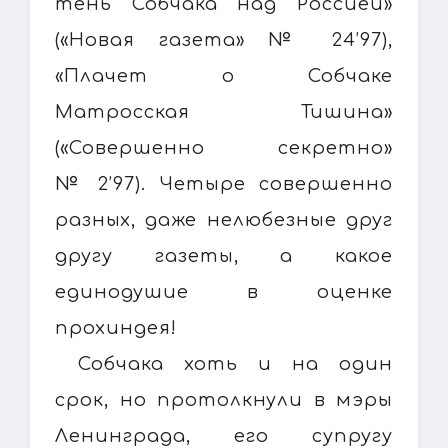
тень Собчака над Россией»
(«Новая газета» № 24’97),
«Плачет о Собчаке
Матросская Тишина»
(«Совершенно секретно»
№ 2’97). Четыре совершенно
разных, даже нелюбезные друг
другу газеты, а какое
единодушие в оценке
прохиндея!
Собчака хоть и на один
срок, но протолкнули в мэры
Ленинграда, его супругу