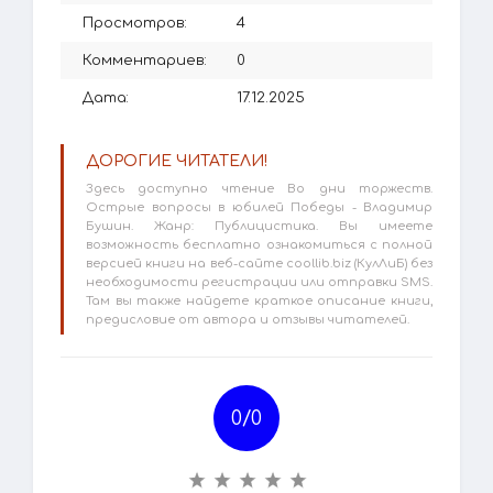
Просмотров:
4
Комментариев:
0
Дата:
17.12.2025
ДОРОГИЕ ЧИТАТЕЛИ!
Здесь доступно чтение Во дни торжеств.
Острые вопросы в юбилей Победы - Владимир
Бушин. Жанр: Публицистика. Вы имеете
возможность бесплатно ознакомиться с полной
версией книги на веб-сайте coollib.biz (КулЛиБ) без
необходимости регистрации или отправки SMS.
Там вы также найдете краткое описание книги,
предисловие от автора и отзывы читателей.
0/
0