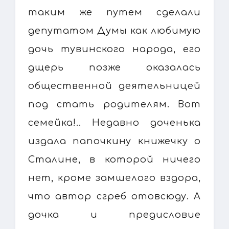
таким же путем сделали
депутатом Думы как любимую
дочь тувинского народа, его
дщерь позже оказалась
общественной деятельницей
под стать родителям. Вот
семейка!.. Недавно доченька
издала папочкину книжечку о
Сталине, в которой ничего
нет, кроме замшелого вздора,
что автор сгреб отовсюду. А
дочка и предисловие