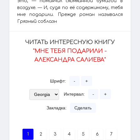
это, — помаячил скомканной бумагой в
воздухе. — И, судя по её содержимому, тебя
мне подарили. Прежде роман назывался
Грязный соблазн
ЧИТАТЬ ИНТЕРЕСНУЮ КНИГУ
"МНЕ ТЕБЯ ПОДАРИЛИ -
АЛЕКСАНДРА САЛИЕВА"
Шрифт:
-
+
Интервал:
-
+
Закладка:
Сделать
1
2
3
4
5
6
7