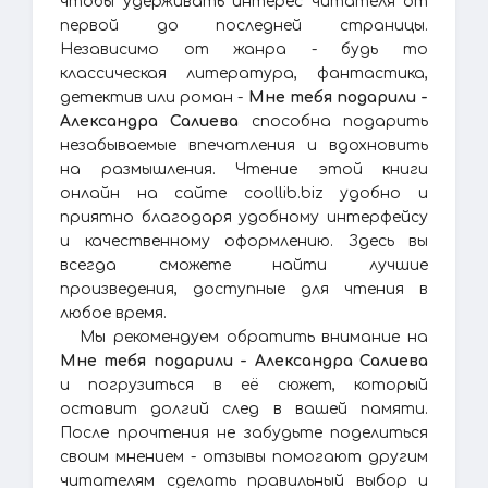
чтобы удерживать интерес читателя от
первой до последней страницы.
Независимо от жанра - будь то
классическая литература, фантастика,
детектив или роман -
Мне тебя подарили -
Александра Салиева
способна подарить
незабываемые впечатления и вдохновить
на размышления. Чтение этой книги
онлайн на сайте coollib.biz удобно и
приятно благодаря удобному интерфейсу
и качественному оформлению. Здесь вы
всегда сможете найти лучшие
произведения, доступные для чтения в
любое время.
Мы рекомендуем обратить внимание на
Мне тебя подарили - Александра Салиева
и погрузиться в её сюжет, который
оставит долгий след в вашей памяти.
После прочтения не забудьте поделиться
своим мнением - отзывы помогают другим
читателям сделать правильный выбор и