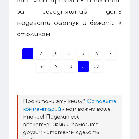
так что пришлось повторно
за сегодняшний день
надевать фартук и бежать к
столикам
1
2
3
4
5
6
7
8
9
10
...
52
Прочитали эту книгу?
Оставьте
комментарий
- нам важно ваше
мнение! Поделитесь
впечатлениями и помогите
другим читателям сделать