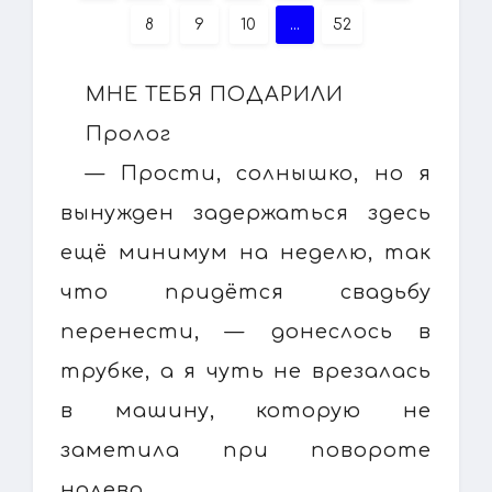
8
9
10
...
52
МНЕ ТЕБЯ ПОДАРИЛИ
Пролог
— Прости, солнышко, но я
вынужден задержаться здесь
ещё минимум на неделю, так
что придётся свадьбу
перенести, — донеслось в
трубке, а я чуть не врезалась
в машину, которую не
заметила при повороте
налево.