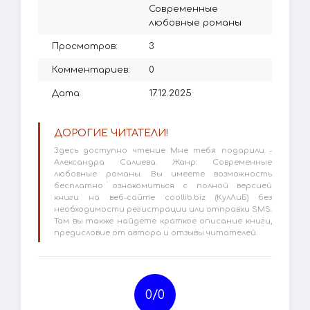
Современные
любовные романы
Просмотров:
3
Комментариев:
0
Дата:
17.12.2025
ДОРОГИЕ ЧИТАТЕЛИ!
Здесь доступно чтение Мне тебя подарили -
Александра Салиева. Жанр: Современные
любовные романы. Вы имеете возможность
бесплатно ознакомиться с полной версией
книги на веб-сайте coollib.biz (КулЛиБ) без
необходимости регистрации или отправки SMS.
Там вы также найдете краткое описание книги,
предисловие от автора и отзывы читателей.
0/
0