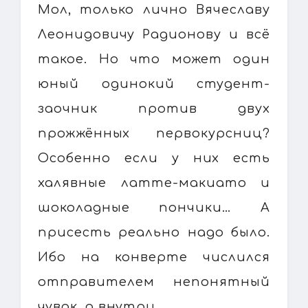
Мол, только лично Вячеславу
Леонидовичу Радионову и всё
такое. Но что может один
юный одинокий студент-
заочник против двух
прожжённых первокурсниц?
Особенно если у них есть
халявные латте-макиато и
шоколадные пончики… А
присесть реально надо было.
Ибо на конверте числился
отправителем непонятный
чувак, а внутри…