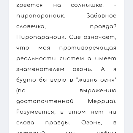
греется на солнышке, -
пиропараноик. Забавное
словечко, правда?
Пиропараноик. Сие означает,
что моя противоречащая
реальности систем а имеет
знаменателем огонь. А я
будто бы верю в "жизнь огня"
(по выражению
достопочтенной Мерриа).
Разумеется, в этом нет ни
слова правды. Огонь, в