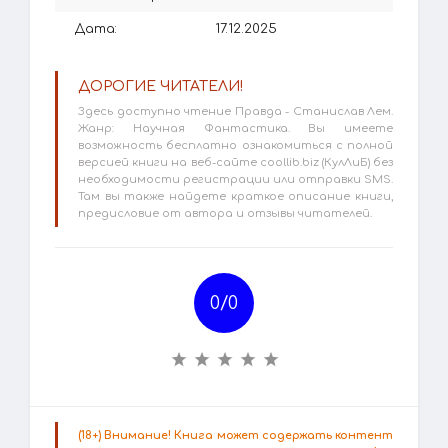
Дата:
17.12.2025
ДОРОГИЕ ЧИТАТЕЛИ!
Здесь доступно чтение Правда - Станислав Лем.
Жанр: Научная Фантастика. Вы имеете
возможность бесплатно ознакомиться с полной
версией книги на веб-сайте coollib.biz (КулЛиБ) без
необходимости регистрации или отправки SMS.
Там вы также найдете краткое описание книги,
предисловие от автора и отзывы читателей.
0/
0
(18+) Внимание! Книга может содержать контент