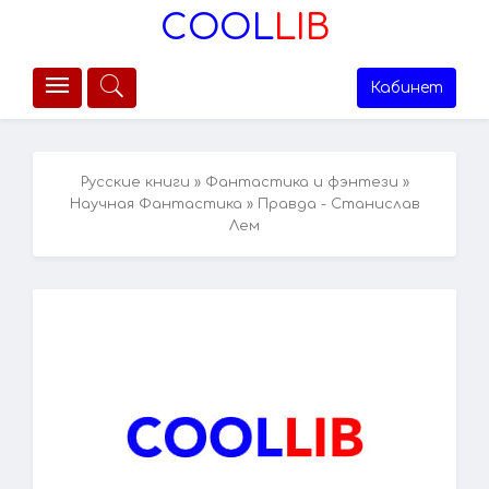
COOL
LIB
Кабинет
Русские книги
»
Фантастика и фэнтези
»
Научная Фантастика
» Правда - Станислав
Лем