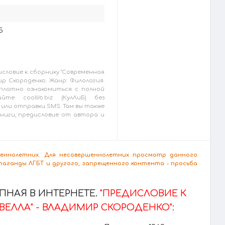
5
словие к сборнику "Современная
ир Скороденко. Жанр: Филология.
платно ознакомиться с полной
те coollib.biz (КулЛиБ) без
или отправки SMS. Там вы также
ниги, предисловие от автора и
ршеннолетних. Для несовершеннолетних просмотр данного
аганды ЛГБТ и другого, запрещенного контента - просьба
НАЯ В ИНТЕРНЕТЕ.
"ПРЕДИСЛОВИЕ К
ЕЛЛА" - ВЛАДИМИР СКОРОДЕНКО":