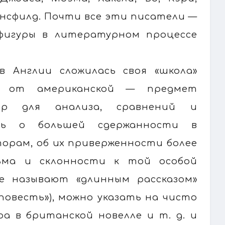
энсфилд. Почти все эти писатели —
 фигуры в литературном процессе
в Англии сложилась своя «школа»
лы от американской — предмет
ор для анализа, сравнений и
уть о большей сдержанности в
орам, об их приверженности более
ьма и склонности к той особой
е называют «длинным рассказом»
 «повесть»), можно указать на чисто
а в британской новелле и т. д. и