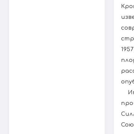
Кро
изв
сов
стр
195
пло
рас
опу
И
про
Сил
Сою