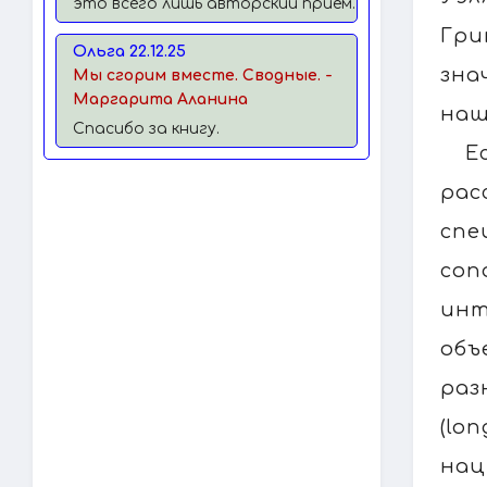
это всего лишь авторский прием.
Гри
Ольга 22.12.25
зна
Мы сгорим вместе. Сводные. -
Маргарита Аланина
наш
Спасибо за книгу.
Е
рас
сп
со
инт
объ
раз
(lo
нац