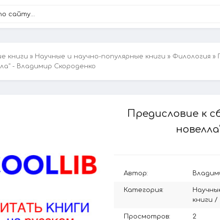
ие книги
»
Научные и научно-популярные книги
»
Филология
» 
ла" - Владимир Скороденко
Предисловие к с
новелла
Автор:
Владим
Категория:
Научны
книги
/
Просмотров:
2