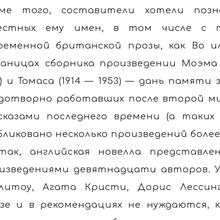
ме того, составители хотели поз
естных ему имен, в том числе с 
ременной британской прозы, как Во и
аницах сборника произведении Моэма (1874
7) и Томаса (1914 — 1953) — дань памят
дотворно работавших после второй ми
сказами последнего времени (а таких
бликовано несколько произведений более
так, английская новелла представл
изведениями девятнадцати авторов. У
литоу, Агата Кристи, Дорис Лессин
зе и в рекомендациях не нуждаются, 