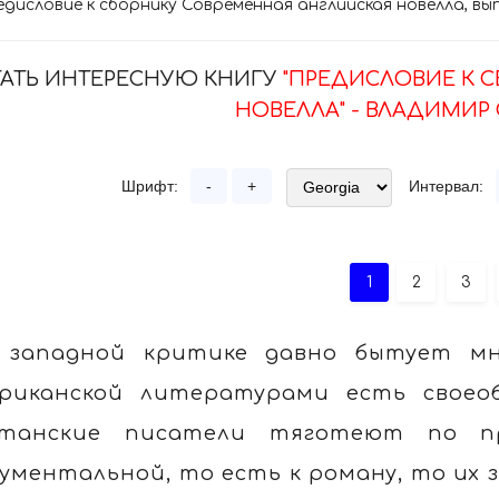
едисловие к сборнику Современная английская новелла, вы
АТЬ ИНТЕРЕСНУЮ КНИГУ
"ПРЕДИСЛОВИЕ К 
НОВЕЛЛА" - ВЛАДИМИР
Шрифт:
-
+
Интервал:
1
2
3
 западной критике давно бытует мн
риканской литературами есть своеоб
танские писатели тяготеют по пр
ументальной, то есть к роману, то их