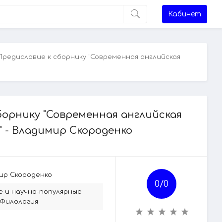
Кабинет
Предисловие к сборнику "Современная английская
борнику "Современная английская
" - Владимир Скороденко
ир Скороденко
0/
0
е и научно-популярные
Филология