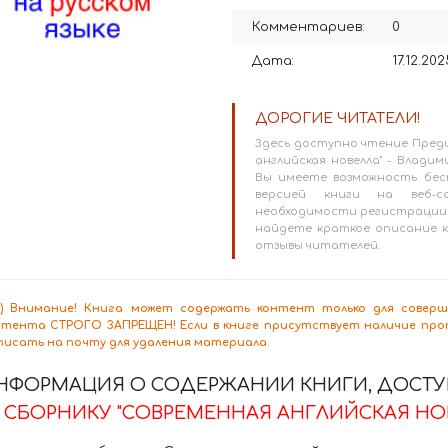
Комментариев:
0
Дата:
17.12.202
ДОРОГИЕ ЧИТАТЕЛИ!
Здесь доступно чтение Преди
английская новелла" - Владим
Вы имеете возможность бес
версией книги на веб-сай
необходимости регистрации 
найдете краткое описание к
отзывы читателей.
8+) Внимание! Книга может содержать контент только для сове
нтента СТРОГО ЗАПРЕЩЕН! Если в книге присутствует наличие проп
писать на почту для удаления материала.
НФОРМАЦИЯ О СОДЕРЖАНИИ КНИГИ, ДОСТУП
СБОРНИКУ "СОВРЕМЕННАЯ АНГЛИЙСКАЯ НОВ