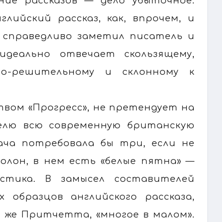
ние рассказов — дело убыточное:
лийский рассказ, как, впрочем, и
к справедливо заметил писатель и
идеально отвечает скользящему,
но-решительному и склонному к
вом «Прогресс», не претендует на
елю всю современную британскую
дача потребовала бы три, если не
олон, в нем есть «белые пятна» —
стика. В замысел составителей
 образцов английского рассказа,
 же Притчетта, «многое в малом».