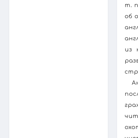
т. 
об 
анг
анг
из 
раз
стр
А
пос
гра
чит
охо