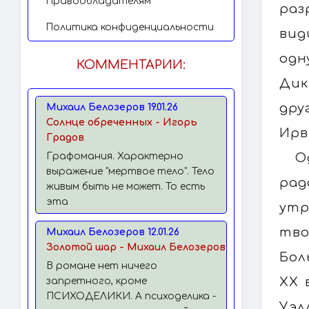
Правообладателям
раз
Политика конфиденциальности
вид
одн
КОММЕНТАРИИ:
Дик
дру
Михаил Белозеров 19.01.26
Солнце обреченных - Игорь
Ирв
Градов
О
Графомания. Характерно
выражение "мертвое тело". Тело
рад
живым быть не может. То есть
эта
утр
тво
Михаил Белозеров 12.01.26
Золотой шар - Михаил Белозеров
Бол
В романе нет ничего
XX 
запретного, кроме
ПСИХОДЕЛИКИ. А психоделика -
Уэл