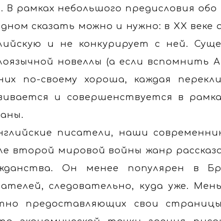
п. В рамках небольшого предисловия обо 
одном сказать можно и нужно: в XX веке
лийскую и не конкурирует с ней. Су
лоязычной новеллы (а если вспомнить 
них по-своему хороша, каждая перекл
вивается и совершенствуется в рамк
аны.
нглийские писатели, наши современни
ле второй мировой войны жанр рассказ
жданства. Он менее популярен в Бр
ателей, следовательно, куда уже. Мен
тно предоставляющих свои страницы 