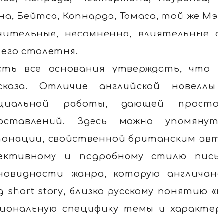
на, Бейтса, Копнарда, Томаса, той же М
чительные, несомненно, влиятельные
его столетня.
сть все основания утверждать, что 
сказа. Отличие английской новел
ециальной работы, дающей прост
поставлений. Здесь можно упомян
онации, свойственной британским авт
ективному и подробному стилю пис
новидности жанра, которую англичан
ng short story, близко русскому понятию
иональную специфику темы и характер