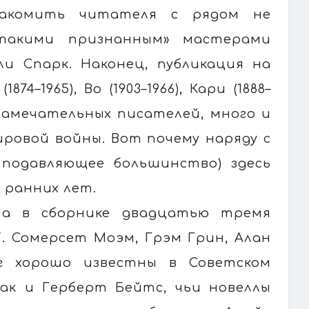
накомить читателя с рядом не
такими признанным» мастерами
ли Спарк. Наконец, публикация на
–1965), Во (1903–1966), Кари (1888–
и замечательных писателей, много и
ровой войны. Вот почему наряду с
 подавляющее большинство) здесь
 ранних лет.
ена в сборнике двадцатью тремя
. Сомерсет Моэм, Грэм Грин, Алан
г хорошо известны в Советском
как и Герберт Бейтс, чьи новеллы