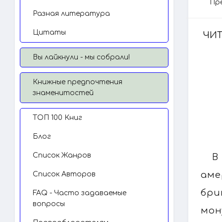
Пр
Разная литература
Цитаты
ЧИТ
Вы лайкнули - мы собрали!
Книжные предпочтения
знаменитостей
TОП 100 Книг
Блог
Список Жанров
В
аме
Список Авторов
бри
FAQ - Часто задаваемые
вопросы
мон