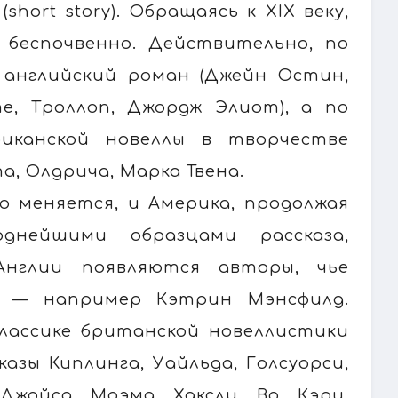
hort story). Обращаясь к XIX веку,
беспочвенно. Действительно, по
 английский роман (Джейн Остин,
те, Троллоп, Джордж Элиот), а по
иканской новеллы в творчестве
а, Олдрича, Марка Твена.
о меняется, и Америка, продолжая
днейшими образцами рассказа,
Англии появляются авторы, чье
, — например Кэтрин Мэнсфилд.
классике британской новеллистики
азы Киплинга, Уайльда, Голсуорси,
Джойса, Моэма, Хаксли, Во, Кэри,