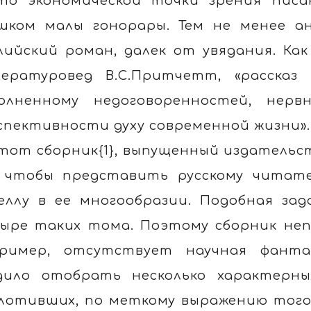
то экономической точки зрения писа
шком малы гонорары. Тем не менее анг
лийский роман, далек от увядания. Ка
ературовед В.С.Притчетт, «рассказ 
олненному недоговоренностей, нерв
спективности духу современной жизни».
тот сборник{1}, выпущенный издательст
 чтобы представить русскому читат
еллу в ее многообразии. Подобная за
ыре таких тома. Поэтому сборник неп
ример, отсутствует научная фанта
дило отобрать несколько характерных
лотивших, по меткому выражению того