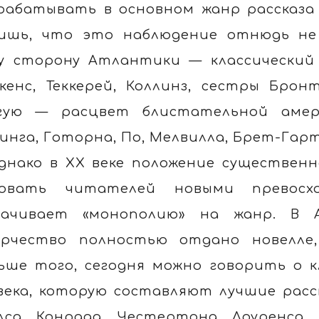
рабатывать в основном жанр рассказа (s
ишь, что это наблюдение отнюдь не 
у сторону Атлантики — классический
кенс, Теккерей, Коллинз, сестры Брон
гую — расцвет блистательной амер
инга, Готорна, По, Мелвилла, Брет-Гарт
днако в XX веке положение существенн
овать читателей новыми превосхо
ачивает «монополию» на жанр. В 
рчество полностью отдано новелле
ьше того, сегодня можно говорить о 
века, которую составляют лучшие расск
лса, Конрада, Честертона, Лоуренса, 