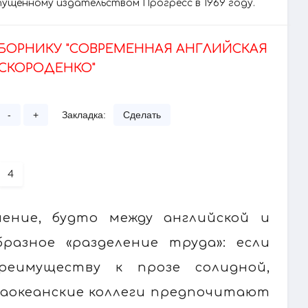
пущенному издательством Прогресс в 1969 году.
СБОРНИКУ "СОВРЕМЕННАЯ АНГЛИЙСКАЯ
 СКОРОДЕНКО"
-
+
Закладка:
Сделать
4
ение, будто между английской и
разное «разделение труда»: если
еимуществу к прозе солидной,
 заокеанские коллеги предпочитают