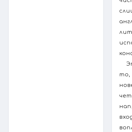
чис
сли
анг
лит
исп
кон
Э
то,
нов
чет
нап
вхо
воп