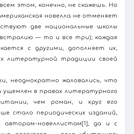
всем этом, конечно, не скажешь. Но
 американская новелла не отменяет
ществуют две национальные школы
Австралию — то и все три); каждая
икается с другими, дополняет их,
ах литературной традиции своей
ки, неоднократно жаловались, что
а ущемлен в правах литературного
итании, чем роман, и круг его
ьше стало периодических изданий,
авторам-новеллистам[1], да и с