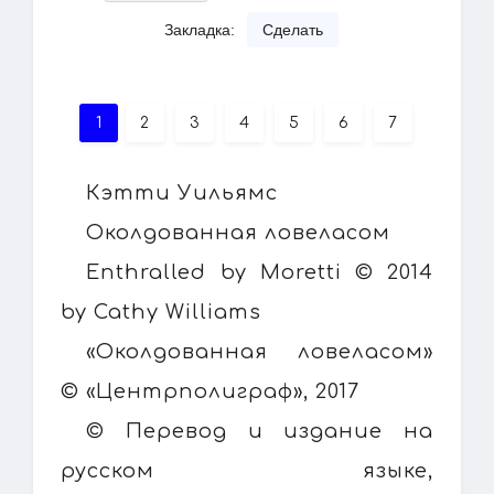
Закладка:
Сделать
1
2
3
4
5
6
7
Кэтти Уильямс
Околдованная ловеласом
Enthralled by Moretti © 2014
by Cathy Williams
«Околдованная ловеласом»
© «Центрполиграф», 2017
© Перевод и издание на
русском языке,