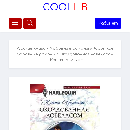
COOL
LIB
Кабинет
Русские книги
»
Любовные романы
»
Короткие
любовные романы
» Околдованная ловеласом
- Кэтти Уильямс