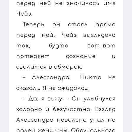
перед ней не значилось имя
Чейз.
Теперь он стоял прямо
перед ней. Чейз выглядела
так, будто вот-вот
потеряет сознание и
свалится в обморок.
– Алессандро… Никто не
сказал… Я не ожидала…
– Да, я вижу. – Он улыбнулся
холодно и безучастно. Взгляд
Алессандро невольно упал на
палец женщины. Обручального