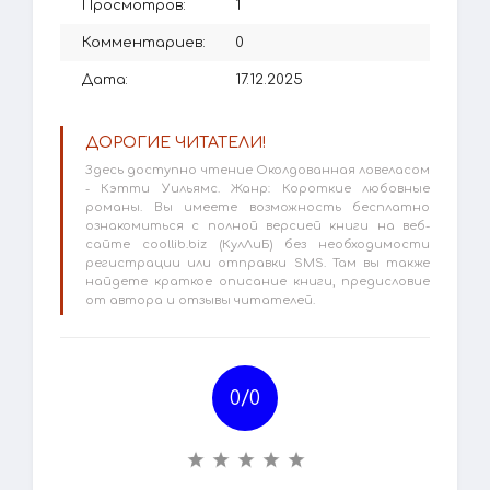
Просмотров:
1
Комментариев:
0
Дата:
17.12.2025
ДОРОГИЕ ЧИТАТЕЛИ!
Здесь доступно чтение Околдованная ловеласом
- Кэтти Уильямс. Жанр: Короткие любовные
романы. Вы имеете возможность бесплатно
ознакомиться с полной версией книги на веб-
сайте coollib.biz (КулЛиБ) без необходимости
регистрации или отправки SMS. Там вы также
найдете краткое описание книги, предисловие
от автора и отзывы читателей.
0/
0