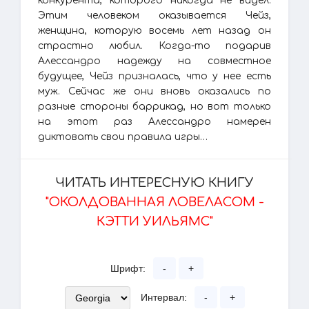
конкурента, которого никогда не видел.
Этим человеком оказывается Чейз,
женщина, которую восемь лет назад он
страстно любил. Когда-то подарив
Алессандро надежду на совместное
будущее, Чейз призналась, что у нее есть
муж. Сейчас же они вновь оказались по
разные стороны баррикад, но вот только
на этот раз Алессандро намерен
диктовать свои правила игры…
ЧИТАТЬ ИНТЕРЕСНУЮ КНИГУ
"ОКОЛДОВАННАЯ ЛОВЕЛАСОМ -
КЭТТИ УИЛЬЯМС"
Шрифт:
-
+
Интервал:
-
+