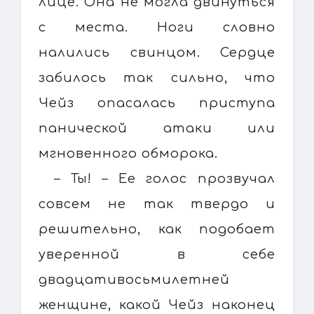
лице. Она не могла двинуться
с места. Ноги словно
налились свинцом. Сердце
забилось так сильно, что
Чейз опасалась приступа
панической атаки или
мгновенного обморока.
– Ты! – Ее голос прозвучал
совсем не так твердо и
решительно, как подобает
уверенной в себе
двадцативосьмилетней
женщине, какой Чейз наконец