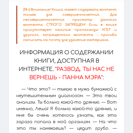
(18+) Внимание! Книга может содержать контент
только для совершеннолетних. Для
несовершеннолетних просмотр данного
контента СТРОГО ЗАПРЕЩЕН! Если в книге
присутствует наличие пропаганды ЛГБТ и
другого, запрещенного контента - просьба
написать на почту для удаления материала.
ИНФОРМАЦИЯ О СОДЕРЖАНИИ
КНИГИ, ДОСТУПНАЯ В
ИНТЕРНЕТЕ.
"РАЗВОД. ТЫ НАС НЕ
ВЕРНЕШЬ - ПАННА МЭРА":
— Что это? — тыкаю в мужа бумажкой с
неутешительным диагнозом. — Это твои
анализы. Ты больна какой-то дрянью. — Вот
именно, Леша! Я больна какой-то дрянью, и
мне бы очень хотелось узнать, как эта
зараза попала в мой организм. — На что
это ты намекаешь? — цедит грубо. —