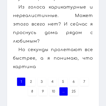
Из голоса карикатурные и
нереалистичные. Может
этого всего нет? И сейчас я
проснусь дома рядом с
любимым?
Но секунды пролетают все
быстрее, а я понимаю, что
картина
1
2
3
4
5
6
7
8
9
10
...
25