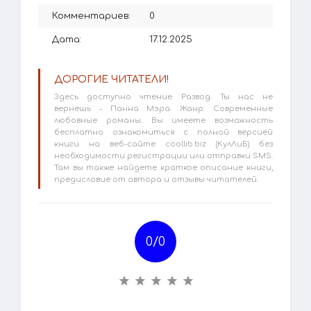
Комментариев:
0
Дата:
17.12.2025
ДОРОГИЕ ЧИТАТЕЛИ!
Здесь доступно чтение Развод. Ты нас не
вернешь - Панна Мэра. Жанр: Современные
любовные романы. Вы имеете возможность
бесплатно ознакомиться с полной версией
книги на веб-сайте coollib.biz (КулЛиБ) без
необходимости регистрации или отправки SMS.
Там вы также найдете краткое описание книги,
предисловие от автора и отзывы читателей.
0/
0