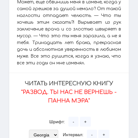
Может, еще обвинишь меня в измене, когда у
самой грешков за душой немало? От такой
наглости отпадает челюсть. — Что ты
хочешь этим сказать?! Вырывает из рук
заключение врача и со злостью швыряет в
мусор. — Что это ты меня заразила, а не я
тебя. Тринадцать лет брака, прекрасная
дочь и абсолютная уверенность в любимом
муже. Все это рушится, когда я узнаю, что
все эти годы он мне изменял.
ЧИТАТЬ ИНТЕРЕСНУЮ КНИГУ
"РАЗВОД. ТЫ НАС НЕ ВЕРНЕШЬ -
ПАННА МЭРА"
Шрифт:
-
+
Интервал:
-
+