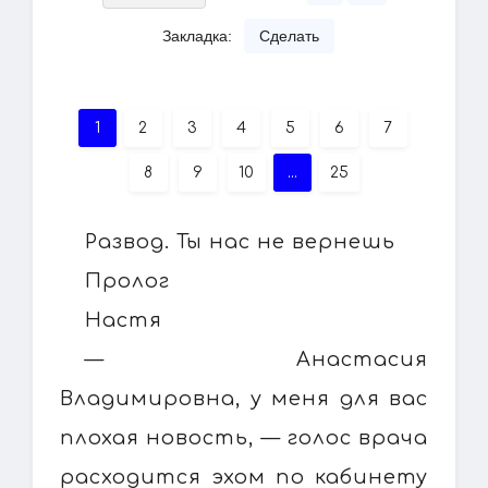
Закладка:
Сделать
1
2
3
4
5
6
7
8
9
10
...
25
Развод. Ты нас не вернешь
Пролог
Настя
— Анастасия
Владимировна, у меня для вас
плохая новость, — голос врача
расходится эхом по кабинету