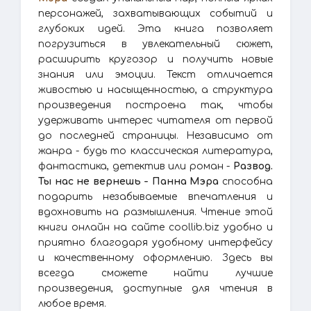
персонажей, захватывающих событий и
глубоких идей. Эта книга позволяет
погрузиться в увлекательный сюжет,
расширить кругозор и получить новые
знания или эмоции. Текст отличается
живостью и насыщенностью, а структура
произведения построена так, чтобы
удерживать интерес читателя от первой
до последней страницы. Независимо от
жанра - будь то классическая литература,
фантастика, детектив или роман -
Развод.
Ты нас не вернешь - Панна Мэра
способна
подарить незабываемые впечатления и
вдохновить на размышления. Чтение этой
книги онлайн на сайте coollib.biz удобно и
приятно благодаря удобному интерфейсу
и качественному оформлению. Здесь вы
всегда сможете найти лучшие
произведения, доступные для чтения в
любое время.