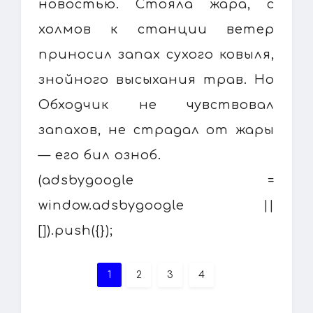
новостью. Стояла жара, с
холмов к станции ветер
приносил запах сухого ковыля,
знойного высыхания трав. Но
Обходчик не чувствовал
запахов, не страдал от жары
— его бил озноб.
(adsbygoogle =
window.adsbygoogle ||
[]).push({});
1
2
3
4