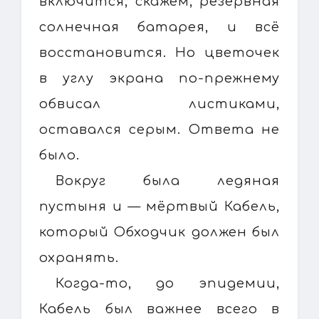
включится, скажем, резервная
солнечная батарея, и всё
восстановится. Но цветочек
в углу экрана по-прежнему
обвисал листиками,
оставался серым. Ответа не
было.
Вокруг была ледяная
пустыня и — мёртвый Кабель,
который Обходчик должен был
охранять.
Когда-то, до эпидемии,
Кабель был важнее всего в