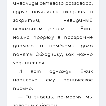
инвалиды сетевого разговора,
вдруг научились входить в
закрытый, невидимый
остальным режим — Ёжик
нашла прореху в программе
диалога и намёками дала
понять Обходчику, как можно
уединиться.
И вот однажды Ёжик
написала ему паническое
письмо.
— Ты знаешь, по-моему, мы
говорим с ботами.