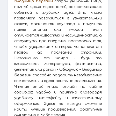
Владимир Березин
создал уникальный мир,
полный ярких персонажей, захватывающих
событий и глубоких идей. Эта книга
позволяет погрузиться в увлекательный
сюжет, расширить кругозор и получить
новые знания или эмоции. Текст
отличается живостью и насыщенностью, а
структура произведения построена так,
чтобы удерживать интерес читателя от
первой до последней страницы.
Независимо от жанра - будь то
классическая литература, фантастика,
детектив или роман -
Обходчик - Владимир
Березин
способна подарить незабываемые
впечатления и вдохновить на размышления.
Чтение этой книги онлайн на сайте
coollib.biz удобно и приятно благодаря
удобному интерфейсу и качественному
оформлению. Здесь вы всегда сможете
найти лучшие произведения, доступные
для чтения в любое время.