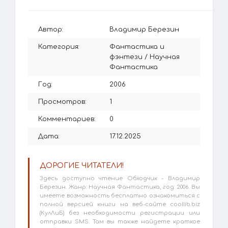
Автор:
Владимир Березин
Категория:
Фантастика и
фэнтези
/
Научная
Фантастика
Год:
2006
Просмотров:
1
Комментариев:
0
Дата:
17.12.2025
ДОРОГИЕ ЧИТАТЕЛИ!
Здесь доступно чтение Обходчик - Владимир
Березин. Жанр: Научная Фантастика, год: 2006. Вы
имеете возможность бесплатно ознакомиться с
полной версией книги на веб-сайте coollib.biz
(КулЛиБ) без необходимости регистрации или
отправки SMS. Там вы также найдете краткое