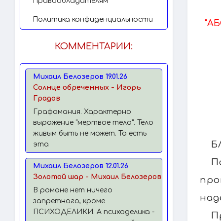
Правообладателям
Политика конфиденциальности
"А
КОММЕНТАРИИ:
Михаил Белозеров 19.01.26
Солнце обреченных - Игорь
Градов
Графомания. Характерно
выражение "мертвое тело". Тело
живым быть не может. То есть
Б
эта
П
Михаил Белозеров 12.01.26
Золотой шар - Михаил Белозеров
про
В романе нет ничего
над
запретного, кроме
ПСИХОДЕЛИКИ. А психоделика -
П