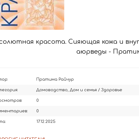
солютная красота. Сияющая кожа и вну
аюрведы - Прати
тор:
Пратима Райчур
тегория:
Домоводство, Дом и семья
/
Здоровье
осмотров:
0
мментариев:
0
та:
17.12.2025