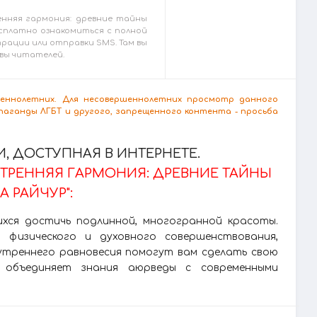
нняя гармония: древние тайны
есплатно ознакомиться с полной
страции или отправки SMS. Там вы
вы читателей.
ршеннолетних. Для несовершеннолетних просмотр данного
аганды ЛГБТ и другого, запрещенного контента - просьба
 ДОСТУПНАЯ В ИНТЕРНЕТЕ.
УТРЕННЯЯ ГАРМОНИЯ: ДРЕВНИЕ ТАЙНЫ
 РАЙЧУР":
ихся достичь подлинной, многогранной красоты.
физического и духовного совершенствования,
нутреннего равновесия помогут вам сделать свою
а объединяет знания аюрведы с современными