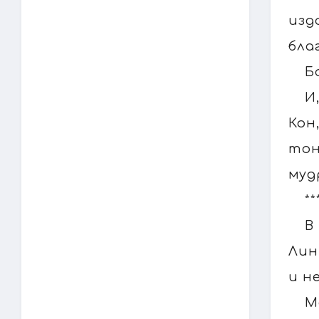
изд
бла
Б
И
Кон
тон
муд
**
В
Лин
и н
М