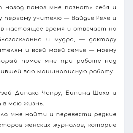
 назад помог мне познать себя и
у первому учителю — Вайдье Реле и
 в настоящее время и отвечает на
благосклонно и мудро, — доктору
ителям и всей моей семье — моему
оторый помог мне при работе над
лнившей всю машинописную работу.
узей Дипака Чопру, Бипина Шаха и
 в мою жизнь.
гла мне найти и перевести редкие
кторов женских журналов, которые