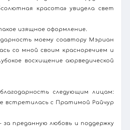
Абсолютная красота» увидела свет
 такое изящное оформление.
годарность моему соавтору Мэриан
лась со мной своим красноречием и
лубокое восхищение аюрведической
 благодарность следующим лицам:
 не встретилась с Пратимой Райчур
— за преданную любовь и поддержку