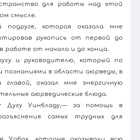
остранство для работы над этой
ном смысле.
й подруге, которая оказала мне
ктировав рукопись от первой до
в работе от начала и до конца.
угу и руководителю, который по
и познаниями в области аюрведы, в
главой, оказал мне энергичную
ительные аюрведические блюда.
у Дугу Уинбладу,— за помощь в
разъяснения самых трудных для
е Урбах, которые оказывали всю