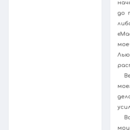
нач
до 
либ
«Ма
мое
Лью
рас
В
мое
дел
уси
В
мои