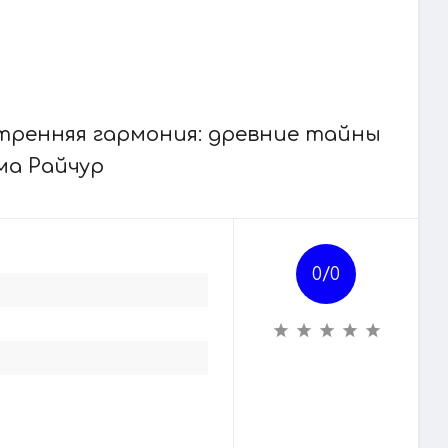
тренняя гармония: древние тайны
ма Райчур
0/
0