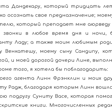
та Дандекару, который тридцать лет
ко осознать свое предназначение; моем
телю, который преподает мне аюрведу
 звонки в любое время дня и ночи, 
анту Ладу; а также моим любимым род
у Венкатешу, моему сыну Сандипу, к
гой, и моей дорогой дочери Лине, выпо
роме того, я хотела бы поблагодарить:
оего агента Линн Фрэнклин и моих др
ту Радж, благодаря которым Линн вошла
ою подругу Суниту Васе, которая помо
скритские книги. Многочисленных реда