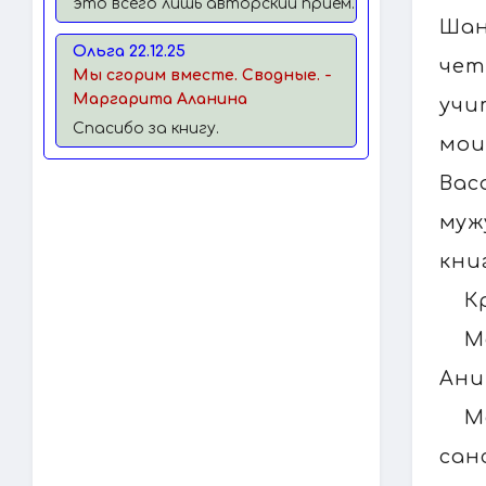
это всего лишь авторский прием.
Шан
Ольга 22.12.25
чет
Мы сгорим вместе. Сводные. -
Маргарита Аланина
учи
Спасибо за книгу.
мои
Вас
муж
кни
К
М
Ани
М
сан