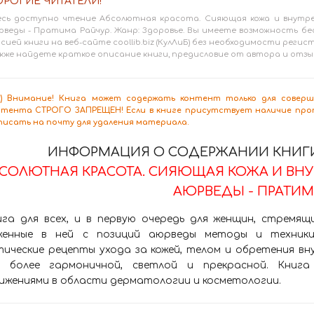
РОГИЕ ЧИТАТЕЛИ!
есь доступно чтение Абсолютная красота. Сияющая кожа и внутре
рведы - Пратима Райчур. Жанр: Здоровье. Вы имеете возможность б
сией книги на веб-сайте coollib.biz (КулЛиБ) без необходимости реги
кже найдете краткое описание книги, предисловие от автора и отзы
8+) Внимание! Книга может содержать контент только для сове
нтента СТРОГО ЗАПРЕЩЕН! Если в книге присутствует наличие проп
писать на почту для удаления материала.
ИНФОРМАЦИЯ О СОДЕРЖАНИИ КНИГИ,
БСОЛЮТНАЯ КРАСОТА. СИЯЮЩАЯ КОЖА И ВН
АЮРВЕДЫ - ПРАТИМА
ига для всех, и в первую очередь для женщин, стремящ
женные в ней с позиций аюрведы методы и техники 
тические рецепты ухода за кожей, телом и обретения в
ь более гармоничной, светлой и прекрасной. Книг
ижениями в области дерматологии и косметологии.