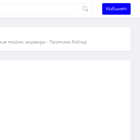
Кабинет
вние тайны аюрведы - Пратима Райчур