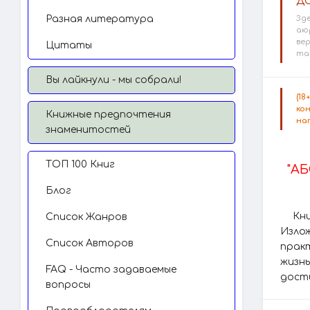
ДО
Разная литература
Зд
аю
вер
Цитаты
та
Вы лайкнули - мы собрали!
(1
ко
Книжные предпочтения
на
знаменитостей
TОП 100 Книг
"А
Блог
Кн
Список Жанров
Изло
Список Авторов
прак
жизн
FAQ - Часто задаваемые
дост
вопросы