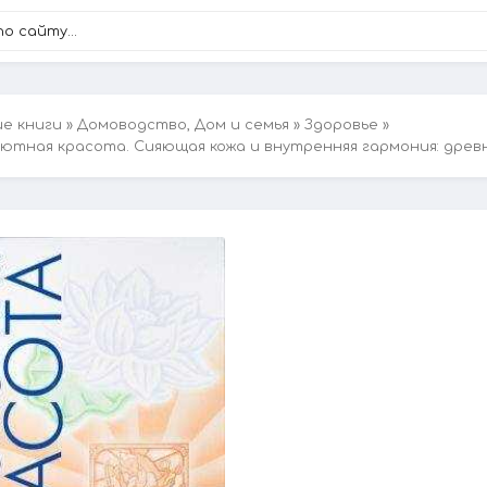
ие книги
»
Домоводство, Дом и семья
»
Здоровье
»
ютная красота. Сияющая кожа и внутренняя гармония: дре