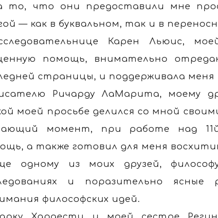
а то, что они предоставили мне пр
гой — как в буквальном, так и в перенос
сследовательнице Карен Льюис, мое
ценную помощь, внимательно отреда
ледней страницы, и поддерживала меня 
исателю Ричарду ЛаМарита, моему др
кой моей просьбе делился со мной своим
ающий момент, при работе над 11й 
ощь, а также готовил для меня восхит
ще одному из моих друзей, философ
ледованиях и поразительно ясные 
имания философских идей.
арку Хардести и моей сестре Регин