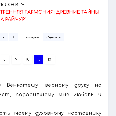
УЮ КНИГУ
УТРЕННЯЯ ГАРМОНИЯ: ДРЕВНИЕ ТАЙНЫ
А РАЙЧУР"
-
+
Закладка:
Сделать
8
9
10
...
101
у Венкатешу, верному другу на
лет, подарившему мне любовь и
сть моему духовному наставнику