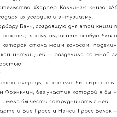
ательства «Харпер Коллинз»: книга «
годаря их усердию и энтузиазму.
арбару Бэлч, создавшую для этой книги
, наконец, я хочу выразить особую бла
, которая стала моим голосом, подели
кой интуицией и разделила со мной г
ростью.
*
 свою очередь, я хотела бы выразить
н Фрэнклин, без участия которой я бы
е имела бы чести сотрудничать с ней.
арте и Бие Гросс и Нэнси Гросс Белок 