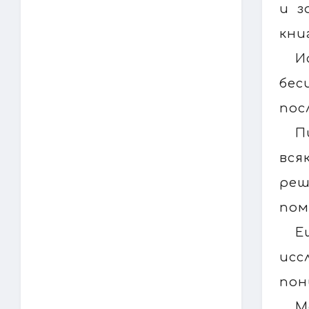
и з
кни
И
бес
пос
П
вся
реш
пом
Е
исс
пон
М