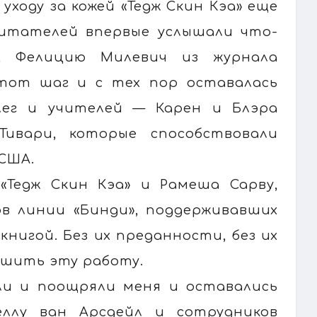
уходу за кожей «Тедж Скин Кэа» еще
читателей впервые услышали что-
и, Фелицию Милевич из журнала
этот шаг и с тех пор оставалась
лег и учителей — Карен и Блэра
ивари, которые способствовали
США.
«Тедж Скин Кэа» и Рамеша Сарву,
в линии «Бинди», поддерживавших
книгой. Без их преданности, без их
ршить эту работу.
яли и поощряли меня и оставались
ллу ван Арсдейл и сотрудников