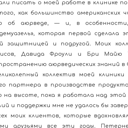
али писать о моей работе в клинике по 
того, как большинство американских 
о об аюрведе, — и, в особенност
демуазель», которая первой сделала 
й защитницей и подругой. Моих кол
исов, Давида Фроули и Бри Майю Т
пространению аюрведических знаний в 
еликолепный коллектив моей клиники 
го партнера в производстве продукто
о на высоте, пока я работала над этой 
лий и поддержки мне не удалось бы заве
сех моих клиентов, которые вдохновл
ми друзьями все эти годы. Петерне