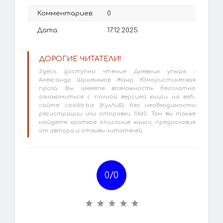
Комментариев:
0
Дата:
17.12.2025
ДОРОГИЕ ЧИТАТЕЛИ!
Здесь доступно чтение Дневник упыря -
Александр Шушеньков. Жанр: Юмористическая
проза. Вы имеете возможность бесплатно
ознакомиться с полной версией книги на веб-
сайте coollib.biz (КулЛиБ) без необходимости
регистрации или отправки SMS. Там вы также
найдете краткое описание книги, предисловие
от автора и отзывы читателей.
0/
0