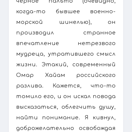
черное пальто (очевидно,
когда-то бывшее военно-
морской шинелью), он
производил странное
впечатление нетрезвого
мудреца, утратившего смысл
жизни. Этакий, современный
Омар Хайам российского
разлива. Кажется, что-то
томило его, и он искал повода
высказаться, облегчить душу,
найти понимание. Я кивнул,
доброжелательно освобождая