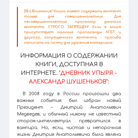
(18+) Внимание! Книга может содержать контент
только для совершеннолетних. Для
несовершеннолетних просмотр данного
контента СТРОГО ЗАПРЕЩЕН! Если в книге
присутствует наличие пропаганды ЛГБТ и
другого, запрещенного контента - просьба
написать на почту для удаления материала.
ИНФОРМАЦИЯ О СОДЕРЖАНИИ
КНИГИ, ДОСТУПНАЯ В
ИНТЕРНЕТЕ.
"ДНЕВНИК УПЫРЯ -
АЛЕКСАНДР ШУШЕНЬКОВ":
В 2008 году в России произошли два
важных события: был избран новый
Президент – Дмитрий Анатольевич
Медведев, и обычный никому не известный
сторож-интеллектуал превратился в
вампира. Но, если, чистая и непорочная
жизнь Дмитрия Анатольевича была явлена