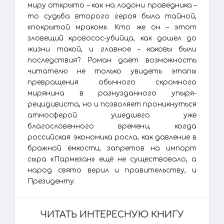
миру открыто – как на ладони праведника –
то судьба второго героя была тайной,
«покрытой мраком». Кто же он – этот
зловещий кровосос-убийца, как дошел до
жизни такой, и главное – каковы были
последствия? Роман даёт возможность
читателю не только увидеть этапы
превращения обычного скромного
мирянина в разнузданного упыря-
рецидивиста, но и позволяет проникнуться
атмосферой ушедшего уже
благословенного времени, когда
российская экономика росла, как давление в
бражной ёмкости, запретов на импорт
сыра «Пармезан» ещё не существовало, а
народ свято верил и правительству, и
Президенту.
ЧИТАТЬ ИНТЕРЕСНУЮ КНИГУ