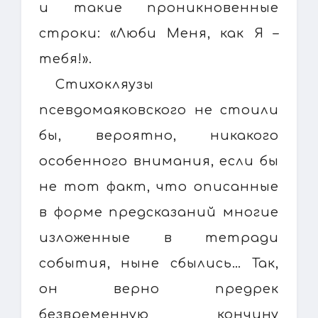
и такие проникновенные
строки: «Люби Меня, как Я –
тебя!».
Стихокляузы
псевдомаяковского не стоили
бы, вероятно, никакого
особенного внимания, если бы
не тот факт, что описанные
в форме предсказаний многие
изложенные в тетради
события, ныне сбылись… Так,
он верно предрек
безвременную кончину