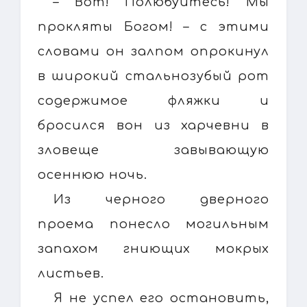
– Вот! Полюбуйтесь! Мы
прокляты Богом! – с этими
словами он залпом опрокинул
в широкий стальнозубый рот
содержимое фляжки и
бросился вон из харчевни в
зловеще завывающую
осеннюю ночь.
Из черного дверного
проема понесло могильным
запахом гниющих мокрых
листьев.
Я не успел его остановить,