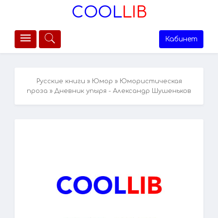
COOL
LIB
Кабинет
Русские книги
»
Юмор
»
Юмористическая
проза
» Дневник упыря - Александр Шушеньков