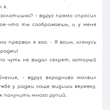
 я.
золотишка? - вдруг прямо спросил
 кое-что ты соображаешь, и у меня
но прервал я его. - Я воин, клянусь
 раджи!
то чуть не выдал секрет, который
бления, - вдруг вкрадчиво молвил
ужбе у раджи чаще видишь веревку,
ак получить много рупий.