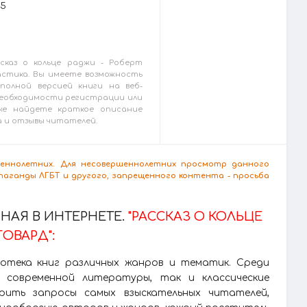
25
сказ о кольце раджи - Роберт
астика. Вы имеете возможность
полной версией книги на веб-
ез необходимости регистрации или
же найдете краткое описание
а и отзывы читателей.
ршеннолетних. Для несовершеннолетних просмотр данного
аганды ЛГБТ и другого, запрещенного контента - просьба
АЯ В ИНТЕРНЕТЕ.
"РАССКАЗ О КОЛЬЦЕ
ГОВАРД":
лиотека книг различных жанров и тематик. Среди
 современной литературы, так и классические
рить запросы самых взыскательных читателей,