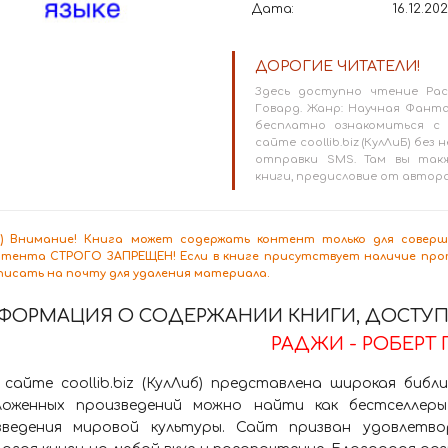
Дата:
16.12.20
ДОРОГИЕ ЧИТАТЕЛИ!
Здесь доступно чтение Рас
Говард. Жанр: Научная Фант
бесплатно ознакомиться с 
сайте coollib.biz (КулЛиБ) б
отправки SMS. Там вы так
книги, предисловие от автор
8+) Внимание! Книга может содержать контент только для сове
нтента СТРОГО ЗАПРЕЩЕН! Если в книге присутствует наличие проп
писать на почту для удаления материала.
ФОРМАЦИЯ О СОДЕРЖАНИИ КНИГИ, ДОСТУПН
РАДЖИ - РОБЕРТ 
 сайте coollib.biz (КулЛиб) представлена широкая биб
ложенных произведений можно найти как бестселлеры
зведения мировой культуры. Сайт призван удовлетво