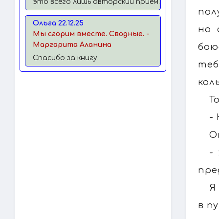
это всего лишь авторский прием.
пол
Ольга 22.12.25
но 
Мы сгорим вместе. Сводные. -
Маргарита Аланина
бою
Спасибо за книгу.
теб
кол
Т
-
О
-
пре
Я
в п