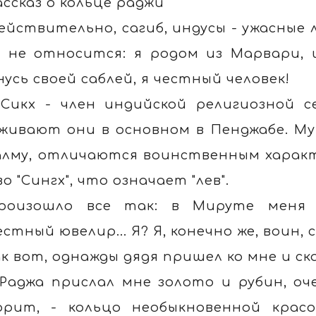
ассказ о кольце раджи
ействительно, сагиб, индусы - ужасные 
 не относится: я родом из Марвари, 
нусь своей саблей, я честный человек!
 Сикх - член индийской религиозной с
живают они в основном в Пенджабе. М
алму, отличаются воинственным харак
во "Сингх", что означает "лев".
роизошло все так: в Мируте меня 
естный ювелир... Я? Я, конечно же, воин, 
ак вот, однажды дядя пришел ко мне и ска
 Раджа прислал мне золото и рубин, оче
орит, - кольцо необыкновенной кра