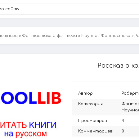
ие книги
»
Фантастика и фэнтези
»
Научная Фантастика
» Р
Рассказ о к
Автор:
Роберт
Категория:
Фантас
Научна
Просмотров:
4
Комментариев:
0