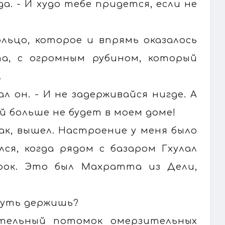
да. - И худо тебе придется, если не
льцо, которое и впрямь оказалось
та, с огромным рубином, который
.
ал он. - И не задерживайся нигде. А
й больше не будет в моем доме!
ак, вышел. Настроение у меня было
лся, когда рядом с базаром Гхулал
урок. Это был Махратта из Дели,
а путь держишь?
тельный потомок омерзительных