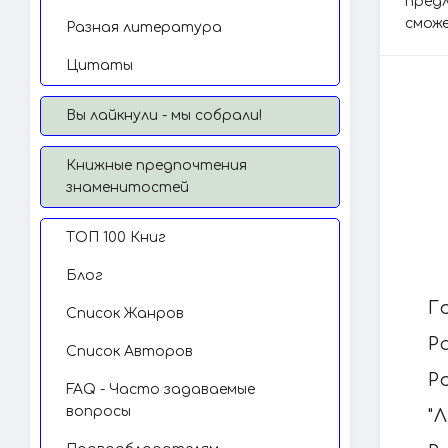
предл
сможе
Разная литература
Цитаты
Вы лайкнули - мы собрали!
Книжные предпочтения
знаменитостей
TОП 100 Книг
Блог
Г
Список Жанров
Р
Список Авторов
Р
FAQ - Часто задаваемые
вопросы
"