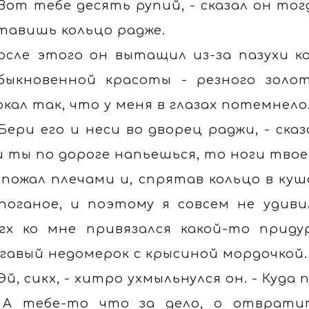
 Вот тебе десять рупий, - сказал он тог
тавишь кольцо радже.
осле этого он вытащил из-за пазухи ко
быкновенной красоты - резного золо
ркал так, что у меня в глазах потемнело
 Бери его и неси во дворец раджи, - сказ
и ты по дороге напьешься, то ноги твое
 пожал плечами и, спрятав кольцо в куш
поганое, и поэтому я совсем не удиви
гх ко мне привязался какой-то прид
гавый недомерок с крысиной мордочкой.
 Эй, сикх, - хитро ухмыльнулся он. - Куд
 А тебе-то что за дело, о отврати