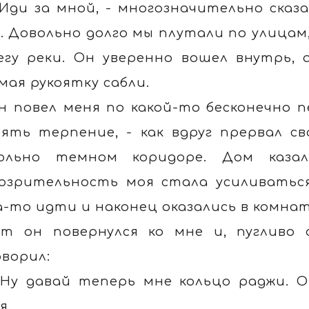
 Иди за мной, - многозначительно сказ
. Довольно долго мы плутали по улицам,
егу реки. Он уверенно вошел внутрь, 
мая рукоятку сабли.
н повел меня по какой-то бесконечно п
ять терпение, - как вдруг прервал св
ольно темном коридоре. Дом каза
озрительность моя стала усиливатьс
а-то идти и наконец оказались в комнат
ут он повернулся ко мне и, пугливо 
оворил:
 Ну давай теперь мне кольцо раджи. 
я.