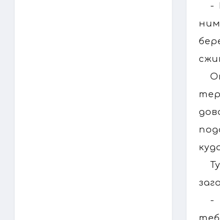
-
ним
бер
сжи
О
тер
дов
под
куд
Т
заг
-
теб