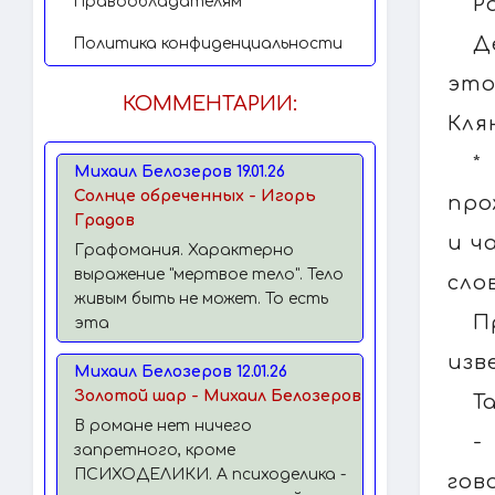
Р
Правообладателям
Д
Политика конфиденциальности
это
КОММЕНТАРИИ:
Кля
*
Михаил Белозеров 19.01.26
Солнце обреченных - Игорь
про
Градов
и ч
Графомания. Характерно
выражение "мертвое тело". Тело
сло
живым быть не может. То есть
П
эта
изв
Михаил Белозеров 12.01.26
Золотой шар - Михаил Белозеров
Т
В романе нет ничего
-
запретного, кроме
ПСИХОДЕЛИКИ. А психоделика -
гов