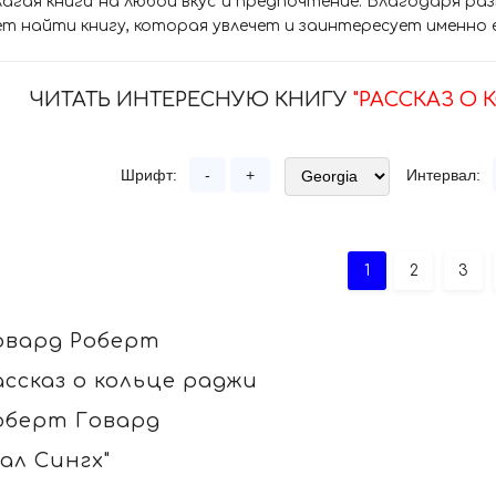
агая книги на любой вкус и предпочтение. Благодаря р
т найти книгу, которая увлечет и заинтересует именно 
ЧИТАТЬ ИНТЕРЕСНУЮ КНИГУ
"РАССКАЗ О 
Шрифт:
-
+
Интервал:
1
2
3
овард Роберт
ассказ о кольце раджи
оберт Говард
Лал Сингх"