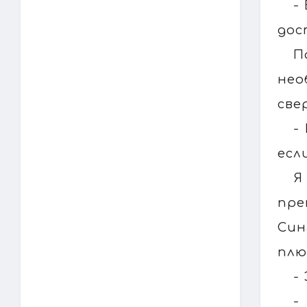
-
дос
П
нео
све
-
есл
Я
пре
Син
плю
-
-