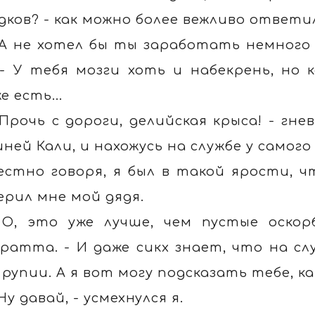
дков? - как можно более вежливо ответил
 А не хотел бы ты заработать немного 
 - У тебя мозги хоть и набекрень, но
е есть...
 Прочь с дороги, делийская крыса! - гнев
иней Кали, и нахожусь на службе у самого
естно говоря, я был в такой ярости, ч
ерил мне мой дядя.
 О, это уже лучше, чем пустые оскор
ратта. - И даже сикх знает, что на сл
 рупии. А я вот могу подсказать тебе, к
 Ну давай, - усмехнулся я.