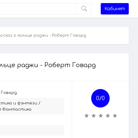
Кабинет
ассказ о кольце раджи - Роберт Говард
ольце раджи - Роберт Говард
 Говард
0/
0
тика и фэнтези
/
я Фантастика