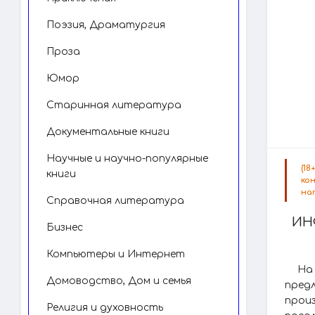
Поэзия, Драматургия
Проза
Юмор
Старинная литература
Документальные книги
Научные и научно-популярные
(1
книги
ко
на
Справочная литература
ИН
Бизнес
Компьютеры и Интернет
На
Домоводство, Дом и семья
пред
прои
Религия и духовность