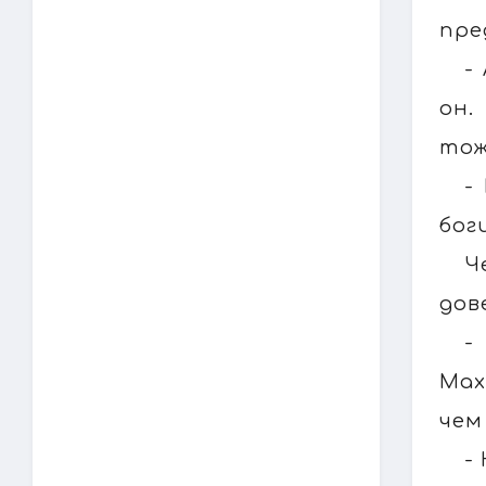
пре
-
он.
тож
-
бог
Ч
дов
-
Мах
чем
-