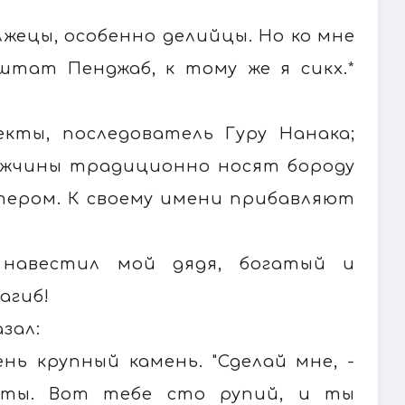
лжецы, особенно делийцы. Но ко мне
штат Пенджаб, к тому же я сикх.*
екты, последователь Гуру Нанака;
ужчины традиционно носят бороду
тером. К своему имени прибавляют
навестил мой дядя, богатый и
сагиб!
зал:
нь крупный камень. "Сделай мне, -
соты. Вот тебе сто рупий, и ты