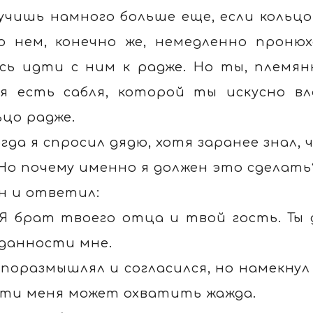
учишь намного больше еще, если кольцо 
о нем, конечно же, немедленно пронюх
сь идти с ним к радже. Но ты, племянн
я есть сабля, которой ты искусно в
ьцо радже.
огда я спросил дядю, хотя заранее знал,
 Но почему именно я должен это сделать
н и ответил:
 Я брат твоего отца и твой гость. Ты 
данности мне.
 поразмышлял и согласился, но намекнул 
ути меня может охватить жажда.