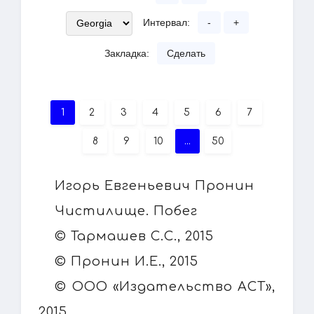
Интервал:
-
+
Закладка:
Сделать
1
2
3
4
5
6
7
8
9
10
...
50
Игорь Евгеньевич Пронин
Чистилище. Побег
© Тармашев С.С., 2015
© Пронин И.Е., 2015
© ООО «Издательство АСТ»,
2015