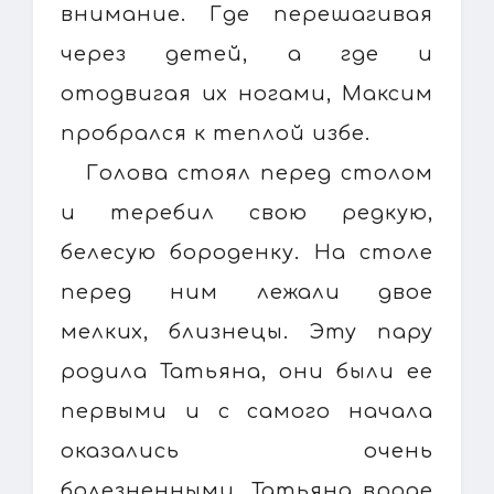
внимание. Где перешагивая
через детей, а где и
отодвигая их ногами, Максим
пробрался к теплой избе.
Голова стоял перед столом
и теребил свою редкую,
белесую бороденку. На столе
перед ним лежали двое
мелких, близнецы. Эту пару
родила Татьяна, они были ее
первыми и с самого начала
оказались очень
болезненными. Татьяна вроде