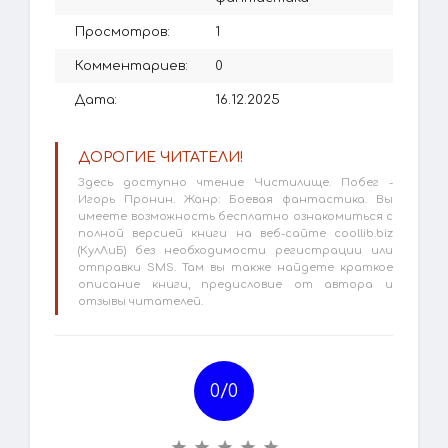
Просмотров:
1
Комментариев:
0
Дата:
16.12.2025
ДОРОГИЕ ЧИТАТЕЛИ!
Здесь доступно чтение Чистилище. Побег -
Игорь Пронин. Жанр: Боевая фантастика. Вы
имеете возможность бесплатно ознакомиться с
полной версией книги на веб-сайте coollib.biz
(КулЛиБ) без необходимости регистрации или
отправки SMS. Там вы также найдете краткое
описание книги, предисловие от автора и
отзывы читателей.
0/
0