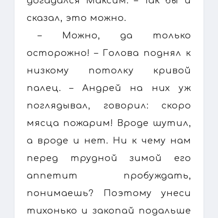
догадался Максим. – Так бы и
сказал, это можно.
– Можно, да только
осторожно! – Голова поднял к
низкому потолку кривой
палец. – Андрей на них уж
поглядывал, говорил: скоро
мясца пожарим! Вроде шутил,
а вроде и нет. Ни к чему нам
перед трудной зимой его
аппетит пробуждать,
понимаешь? Поэтому унеси
тихонько и закопай подальше