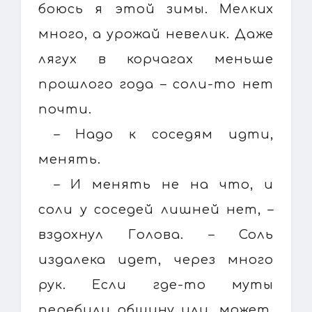
боюсь я этой зимы. Мелких
много, а урожай невелик. Даже
лягух в корчагах меньше
прошлого года – соли-то нет
почти.
– Надо к соседям идти,
менять.
– И менять не на что, и
соли у соседей лишней нет, –
вздохнул Голова. – Соль
издалека идет, через много
рук. Если где-то муты
перебили общину или, может,