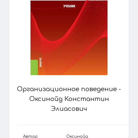
Организационное поведение -
Оксинойд Константин
Элиасович
Автор:
Оксинойд