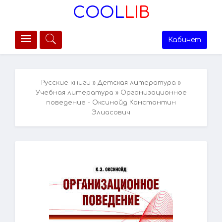
COOL
LIB
Кабинет
Русские книги
»
Детская литература
»
Учебная литература
» Организационное
поведение - Оксинойд Константин
Элиасович