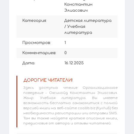
Константин
Элиасович
Категория:
Детская литература
/
Учебная
литература
Просмотров:
1
Комментариев:
0
Дата:
16.12.2025
ДОРОГИЕ ЧИТАТЕЛИ!
Здесь доступно чтение Организационное
поведение - Оксинойд Константин Элиасович.
Жанр: Учебная литература. Вы имеете
возможность бесплатно ознакомиться с полной
версией книги на веб-сайте coollib.biz (КулЛиБ) без
необходимости регистрации или отправки SMS.
Там вы также найдете краткое описание книги,
предисловие от автора и отзывы читателей.