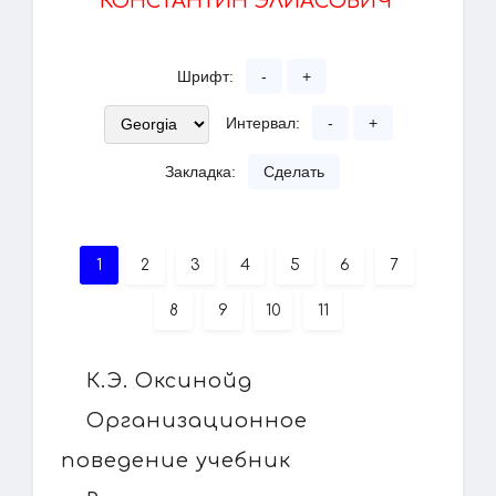
КОНСТАНТИН ЭЛИАСОВИЧ"
Шрифт:
-
+
Интервал:
-
+
Закладка:
Сделать
1
2
3
4
5
6
7
8
9
10
11
К.Э. Оксинойд
Организационное
поведение учебник