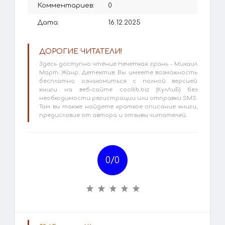
Комментариев:
0
Дата:
16.12.2025
ДОРОГИЕ ЧИТАТЕЛИ!
Здесь доступно чтение Нечеткая грань - Михаил
Март. Жанр: Детектив. Вы имеете возможность
бесплатно ознакомиться с полной версией
книги на веб-сайте coollib.biz (КулЛиБ) без
необходимости регистрации или отправки SMS.
Там вы также найдете краткое описание книги,
предисловие от автора и отзывы читателей.
0/
0