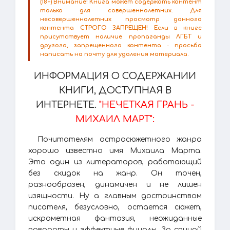
(18+) Внимание! Книга может содержать контент
только для совершеннолетних. Для
несовершеннолетних просмотр данного
контента СТРОГО ЗАПРЕЩЕН! Если в книге
присутствует наличие пропаганды ЛГБТ и
другого, запрещенного контента - просьба
написать на почту для удаления материала.
ИНФОРМАЦИЯ О СОДЕРЖАНИИ
КНИГИ, ДОСТУПНАЯ В
ИНТЕРНЕТЕ.
"НЕЧЕТКАЯ ГРАНЬ -
МИХАИЛ МАРТ":
Почитателям остросюжетного жанра
хорошо известно имя Михаила Марта.
Это один из литераторов, работающий
без скидок на жанр. Он точен,
разнообразен, динамичен и не лишен
изящности. Ну а главным достоинством
писателя, безусловно, остается сюжет,
искрометная фантазия, неожиданные
повороты и эффектные финалы. За спиной