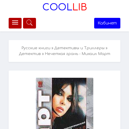
COOL
LIB
Кабинет
Русские книги
»
Детективы и Триллеры
»
Детектив
» Нечеткая грань - Михаил Март