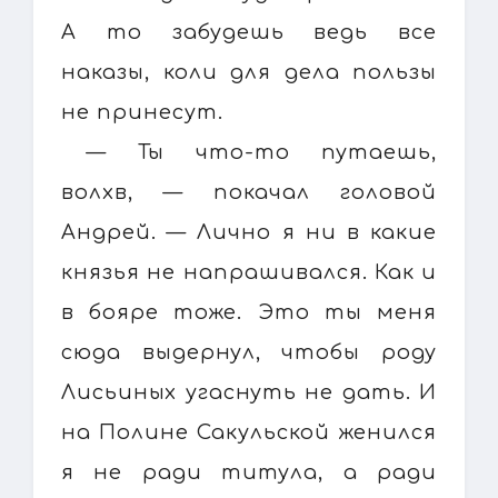
А то забудешь ведь все
наказы, коли для дела пользы
не принесут.
— Ты что-то путаешь,
волхв, — покачал головой
Андрей. — Лично я ни в какие
князья не напрашивался. Как и
в бояре тоже. Это ты меня
сюда выдернул, чтобы роду
Лисьиных угаснуть не дать. И
на Полине Сакульской женился
я не ради титула, а ради