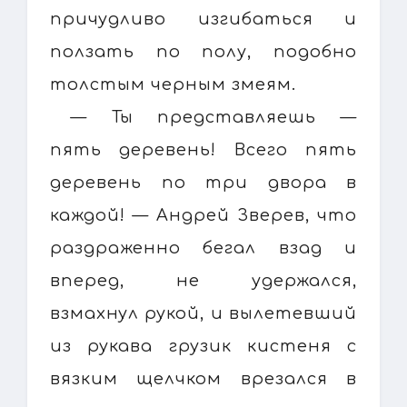
причудливо изгибаться и
ползать по полу, подобно
толстым черным змеям.
— Ты представляешь —
пять деревень! Всего пять
деревень по три двора в
каждой! — Андрей Зверев, что
раздраженно бегал взад и
вперед, не удержался,
взмахнул рукой, и вылетевший
из рукава грузик кистеня с
вязким щелчком врезался в