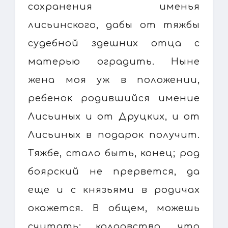
сохранения именья
лисьинского, дабы от тяжбы
судебной здешних отца с
матерью оградить. Ныне
жена моя уж в положении,
ребенок родившийся имение
Лисьиных и от Друцких, и от
Лисьиных в подарок получит.
Тяжбе, стало быть, конец; род
боярский не прервется, да
еще и с князьями в родичах
окажется. В общем, можешь
считать: колдовство, что