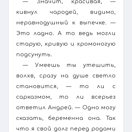
— Значит, красивая, —
кивнул чародей, видимо,
неравнодушный к выпечке. —
Это ладно. А то ведь могли
старую, кривую и хромоногую
подсунуть.
— Умеешь ты утешить,
волхв, сразу на душе светло
становится, — то ли с
сарказмом, то ли всерьез
ответил Андрей. — Одно могу
сказать, беременна она. Так
что я свой долг перед родами