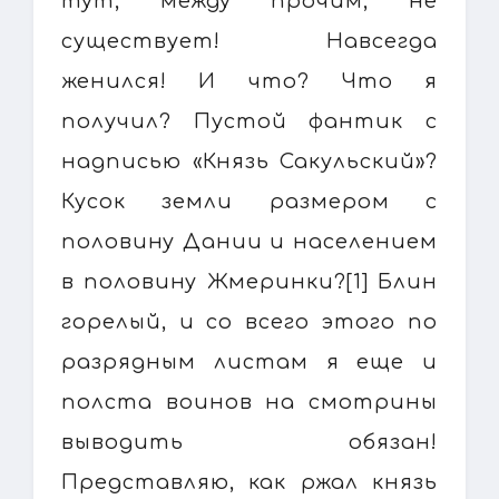
тут, между прочим, не
существует! Навсегда
женился! И что? Что я
получил? Пустой фантик с
надписью «Князь Сакульский»?
Кусок земли размером с
половину Дании и населением
в половину Жмеринки?[1] Блин
горелый, и со всего этого по
разрядным листам я еще и
полста воинов на смотрины
выводить обязан!
Представляю, как ржал князь