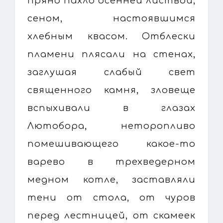
пряно пахло осенней листвой,
сеном, настоявшимся
хлебным квасом. Отблески
пламени плясали на стенах,
заглушая слабый свет
священного камня, зловеще
вспыхивали в глазах
Лютобора, неторопливо
помешивающего какое-то
варево в трехведерном
медном котле, заставляли
тени от стола, от чуров
перед лестницей, от скамеек