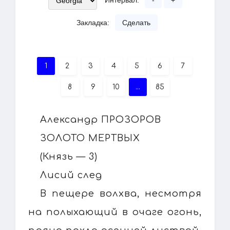
Интервал:
-
+
Закладка:
Сделать
1
2
3
4
5
6
7
8
9
10
...
85
Александр ПРОЗОРОВ
ЗОЛОТО МЕРТВЫХ
(Князь — 3)
Лисий след
В пещере волхва, несмотря
на полыхающий в очаге огонь,