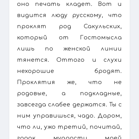
оно печать кладет. Вот и
видится люду русскому, что
проклят род Сакульских,
который от Гостомысла
лишь по женской линии
тянется. Оттого и слухи
нехорошие бродят.
Проклятия же, что не
родовые, а подкладные,
завсегда слабее держатся. Ты с
ним управишься, чадо. Даром,
что ли, ужо третий, почитай,
годок мудрости моей