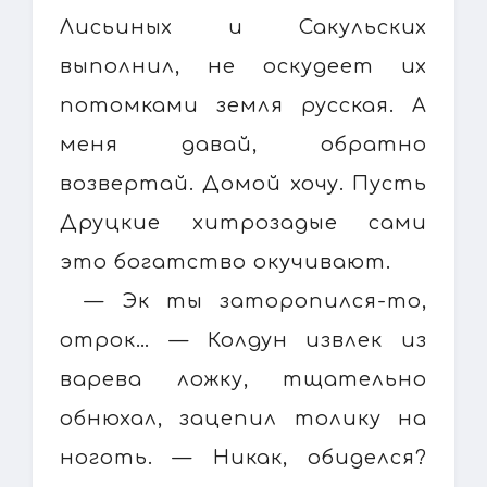
Лисьиных и Сакульских
выполнил, не оскудеет их
потомками земля русская. А
меня давай, обратно
возвертай. Домой хочу. Пусть
Друцкие хитрозадые сами
это богатство окучивают.
— Эк ты заторопился-то,
отрок… — Колдун извлек из
варева ложку, тщательно
обнюхал, зацепил толику на
ноготь. — Никак, обиделся?