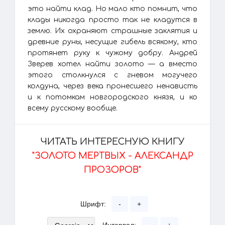
это найти клад. Но мало кто помнит, что
клады никогда просто так не кладутся в
землю. Их охраняют страшные заклятия и
древние руны, несущие гибель всякому, кто
протянет руку к чужому добру. Андрей
Зверев хотел найти золото — а вместо
этого столкнулся с гневом могучего
колдуна, через века пронесшего ненависть
и к потомкам новгородского князя, и ко
всему русскому вообще.
ЧИТАТЬ ИНТЕРЕСНУЮ КНИГУ
"ЗОЛОТО МЕРТВЫХ - АЛЕКСАНДР
ПРОЗОРОВ"
Шрифт:
-
+