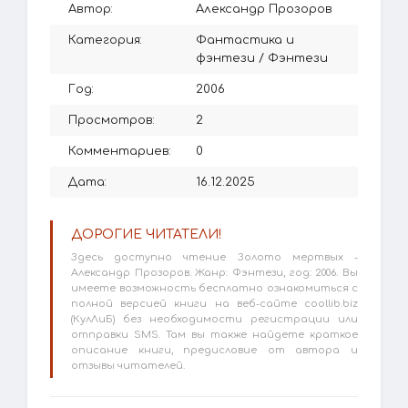
Автор:
Александр Прозоров
Категория:
Фантастика и
фэнтези
/
Фэнтези
Год:
2006
Просмотров:
2
Комментариев:
0
Дата:
16.12.2025
ДОРОГИЕ ЧИТАТЕЛИ!
Здесь доступно чтение Золото мертвых -
Александр Прозоров. Жанр: Фэнтези, год: 2006. Вы
имеете возможность бесплатно ознакомиться с
полной версией книги на веб-сайте coollib.biz
(КулЛиБ) без необходимости регистрации или
отправки SMS. Там вы также найдете краткое
описание книги, предисловие от автора и
отзывы читателей.