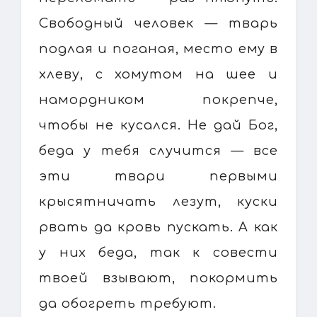
Свободный человек — тварь
подлая и поганая, место ему в
хлеву, с хомутом на шее и
намордником покрепче,
чтобы не кусался. Не дай Бог,
беда у тебя случится — все
эти твари первыми
крысятничать лезут, куски
рвать да кровь пускать. А как
у них беда, так к совести
твоей взывают, покормить
да обогреть требуют.