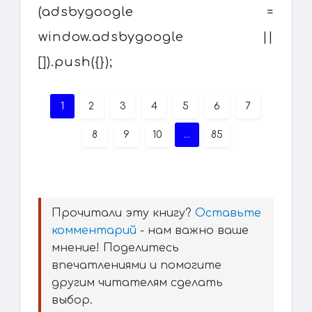
(adsbygoogle =
window.adsbygoogle ||
[]).push({});
1
2
3
4
5
6
7
8
9
10
...
85
Прочитали эту книгу?
Оставьте
комментарий
- нам важно ваше
мнение! Поделитесь
впечатлениями и помогите
другим читателям сделать
выбор.