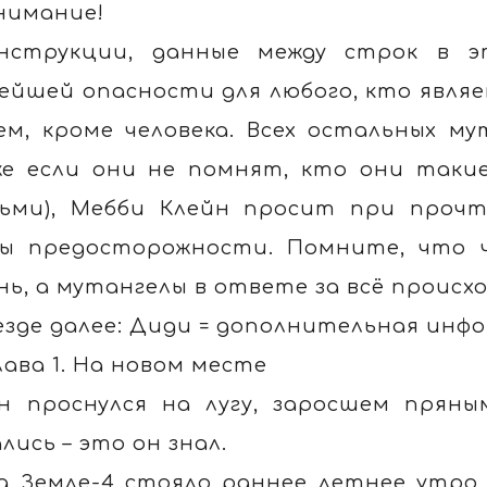
нимание!
нструкции, данные между строк в э
ейшей опасности для любого, кто являет
ем, кроме человека. Всех остальных м
же если они не помнят, кто они таки
ьми), Мебби Клейн просит при прочт
ы предосторожности. Помните, что ч
нь, а мутангелы в ответе за всё происх
езде далее: Диди = дополнительная инф
лава 1. На новом месте
н проснулся на лугу, заросшем прян
ались – это он знал.
а Земле-4 стояло раннее летнее утро