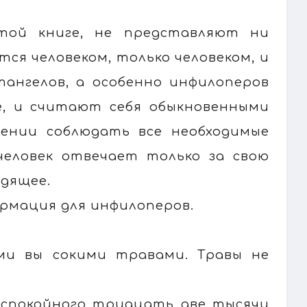
той книге, не представляют ни
ся человеком, только человеком, и
утангелов, а особенно инфилоперов
е, и считают себя обыкновенными
ении соблюдать все необходимые
еловек отвечает только за свою
одящее.
ормация для инфилоперов.
ыми вы сокими травами. Травы не
 спокойного тридцать две тысячи