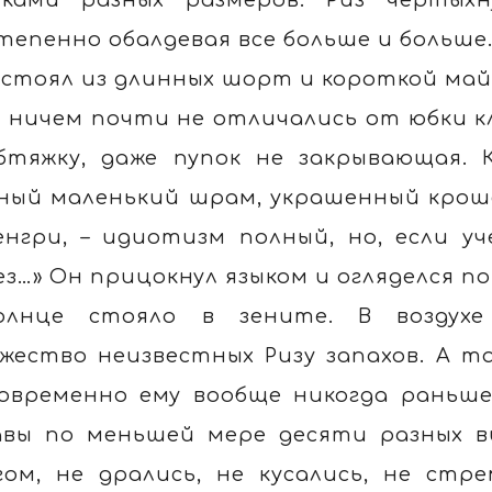
тепенно обалдевая все больше и больше
остоял из длинных шорт и короткой ма
 ничем почти не отличались от юбки кле
бтяжку, даже пупок не закрывающая. 
ный маленький шрам, украшенный кроше
енгри, – идиотизм полный, но, если у
ез…» Он прицокнул языком и огляделся п
олнце стояло в зените. В воздухе
жество неизвестных Ризу запахов. А 
овременно ему вообще никогда раньше
вы по меньшей мере десяти разных в
гом, не дрались, не кусались, не ст