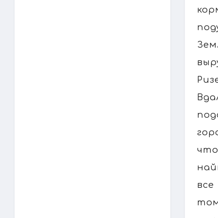
кор
под
Зем
выр
Риз
Вда
под
гор
что
най
все
том