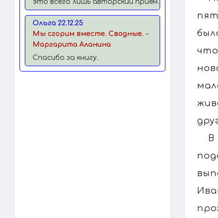
это всего лишь авторский прием.
пят
Ольга 22.12.25
был
Мы сгорим вместе. Сводные. -
Маргарита Аланина
что
Спасибо за книгу.
нов
мал
жив
дру
В
под
вып
Ива
про