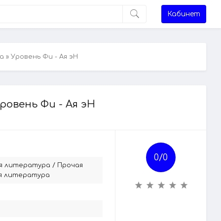
Кабинет
а
» Уровень Фи - Ая эН
ровень Фи - Ая эН
0/
0
я литература
/
Прочая
я литература