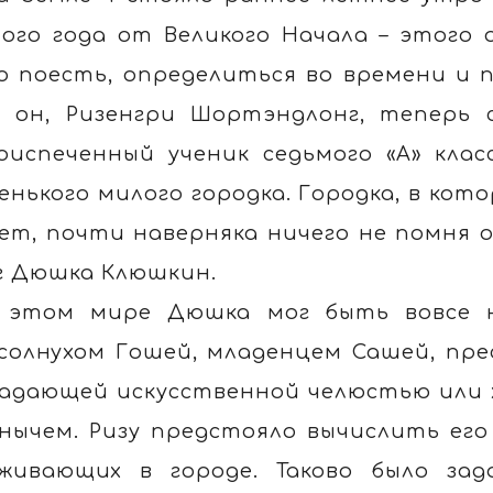
ого года от Великого Начала – этого о
о поесть, определиться во времени и
 он, Ризенгри Шортэндлонг, теперь с
оиспеченный ученик седьмого «А» кла
енького милого городка. Городка, в кото
ет, почти наверняка ничего не помня о
г Дюшка Клюшкин.
 этом мире Дюшка мог быть вовсе 
солнухом Гошей, младенцем Сашей, пр
адающей искусственной челюстью или 
нычем. Ризу предстояло вычислить его
живающих в городе. Таково было зад