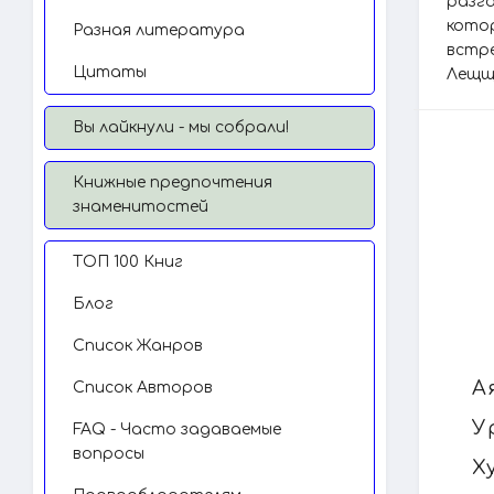
разг
кото
Разная литература
встр
Цитаты
Лещщ
Вы лайкнули - мы собрали!
Книжные предпочтения
знаменитостей
TОП 100 Книг
Блог
Список Жанров
А
Список Авторов
У
FAQ - Часто задаваемые
вопросы
Х