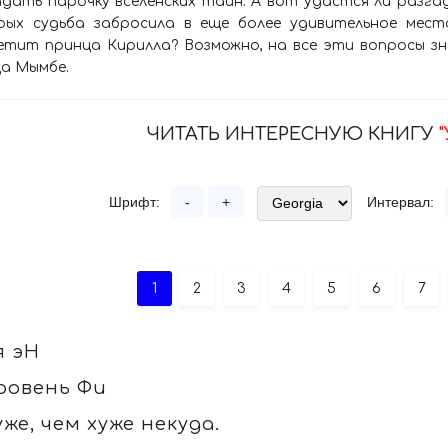
адать парочку вселенских тайн. А вот удастся ли разг
рых судьба забросила в еще более удивительное мес
етит принца Кирилла? Возможно, на все эти вопросы з
а Мымбе.
ЧИТАТЬ ИНТЕРЕСНУЮ КНИГУ
Шрифт:
-
+
Интервал:
1
2
3
4
5
6
7
я эН
ровень Фи
уже, чем хуже некуда.