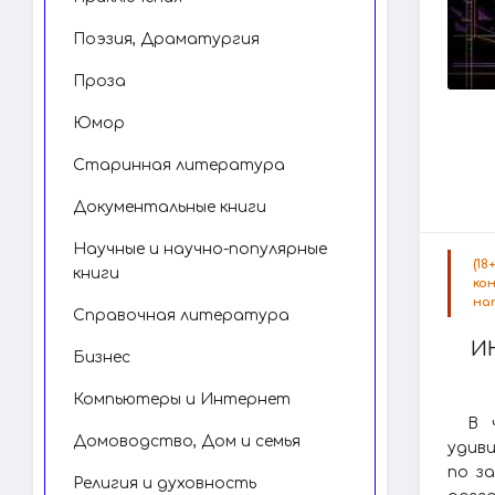
Поэзия, Драматургия
Проза
Юмор
Старинная литература
Документальные книги
Научные и научно-популярные
(1
книги
ко
на
Справочная литература
И
Бизнес
Компьютеры и Интернет
В 
Домоводство, Дом и семья
удиви
по з
Религия и духовность