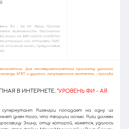
25
вень Фи - Ая эН. Жанр: Прочая
меете возможность бесплатно
й книги на веб-сайте coollib.biz
 регистрации или отправки SMS.
ое описание книги, предисловие
ей.
ршеннолетних. Для несовершеннолетних просмотр данного
аганды ЛГБТ и другого, запрещенного контента - просьба
НАЯ В ИНТЕРНЕТЕ.
"УРОВЕНЬ ФИ - АЯ
 супермутант Ризенгри попадает на одну из
омнят днем того, что творили ночью. Ризи должен
расавицу Элину, отцу которой, кажется, удалось