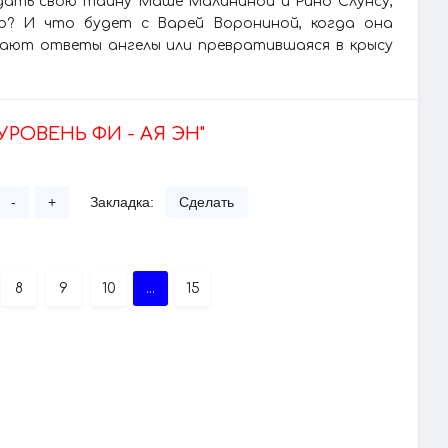
адать свою тайну Маше Малининой и Рино Слунсу,
то? И что будет с Варей Ворониной, когда она
нают ответы ангелы или превратившаяся в крысу
"УРОВЕНЬ ФИ - АЯ ЭН"
-
+
Закладка:
Сделать
8
9
10
...
15