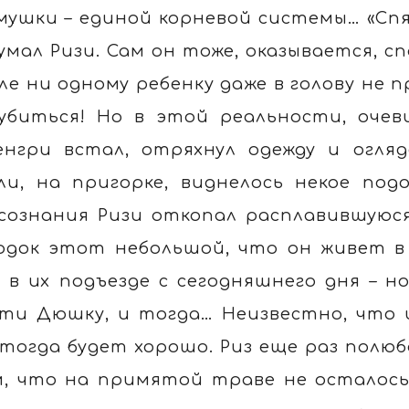
мушки – единой корневой системы… «Спят
умал Ризи. Сам он тоже, оказывается, с
ле ни одному ребенку даже в голову не 
убиться! Но в этой реальности, очев
енгри встал, отряхнул одежду и огля
ли, на пригорке, виднелось некое под
сознания Ризи откопал расплавившуюс
одок этот небольшой, что он живет в
 в их подъезде с сегодняшнего дня – но
ти Дюшку, и тогда… Неизвестно, что 
 тогда будет хорошо. Риз еще раз полюб
, что на примятой траве не осталось