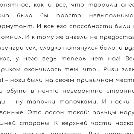
онятное, как и все, что творили анг
дача была бы просто невыполним
ермутант. И все его способности были 
помнил. И к тому же ангелы не предоста
изенгри сел, сладко потянулся было, и в
жас, у него ведь теперь нет ног! В
риком окончилось тем, что… Ризи глян
е! – ноги были на своем привычном мест
и обуты в нечто невероятно странное
ди – ну тапочки тапочками. И носки 
ванные. Это фасон такой: пальцы нару
шней стороны. К верхней части носк
лками разных размеров. Риз чертых