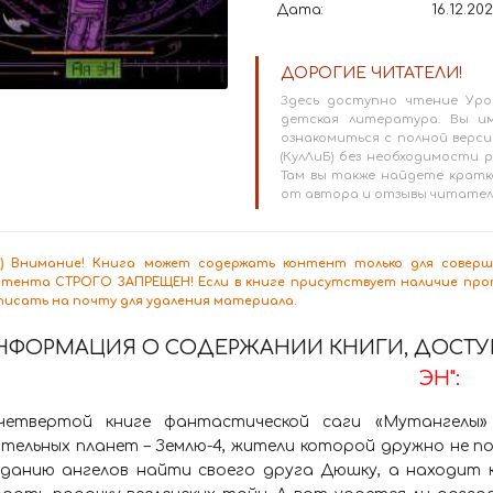
Дата:
16.12.20
ДОРОГИЕ ЧИТАТЕЛИ!
Здесь доступно чтение Уро
детская литература. Вы и
ознакомиться с полной версие
(КулЛиБ) без необходимости
Там вы также найдете кратк
от автора и отзывы читател
8+) Внимание! Книга может содержать контент только для сове
нтента СТРОГО ЗАПРЕЩЕН! Если в книге присутствует наличие проп
писать на почту для удаления материала.
НФОРМАЦИЯ О СОДЕРЖАНИИ КНИГИ, ДОСТУП
ЭН":
четвертой книге фантастической саги «Мутангелы»
тельных планет – Землю-4, жители которой дружно не п
аданию ангелов найти своего друга Дюшку, а находит к