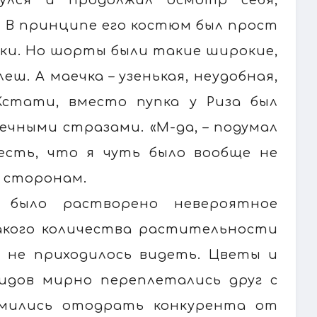
. В принципе его костюм был прост
йки. Но шорты были такие широкие,
ш. А маечка – узенькая, неудобная,
Кстати, вместо пупка у Риза был
чными стразами. «М-да, – подумал
честь, что я чуть было вообще не
о сторонам.
 было растворено невероятное
такого количества растительности
 не приходилось видеть. Цветы и
идов мирно переплетались друг с
ремились отодрать конкурента от