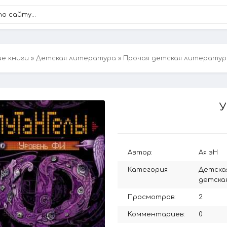
ие книги
»
Детская литература
»
Прочая детская литератур
У
Автор:
Ая эН
Категория:
Детска
детска
Просмотров:
2
Комментариев:
0