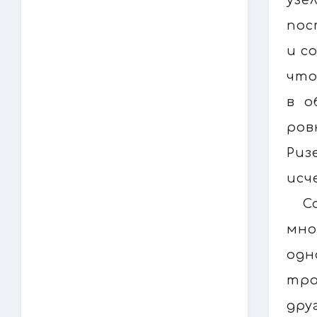
пос
и с
что
в о
ров
Риз
исч
С
мно
одн
тра
дру