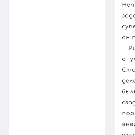
Неп
за
суп
он 
Р
о у
Ста
дел
был
сза
пор
вне
узе