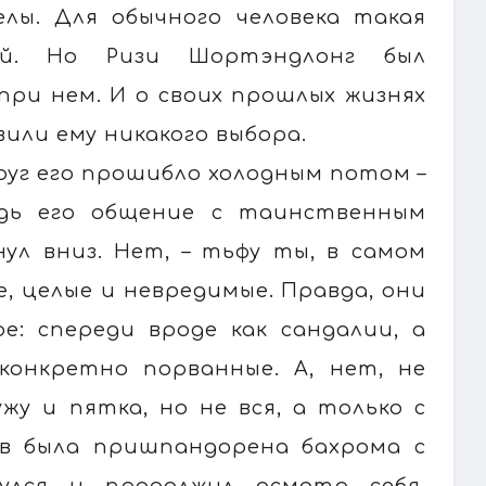
елы. Для обычного человека такая
ой. Но Ризи Шортэндлонг был
при нем. И о своих прошлых жизнях
вили ему никакого выбора.
друг его прошибло холодным потом –
едь его общение с таинственным
ул вниз. Нет, – тьфу ты, в самом
е, целые и невредимые. Правда, они
: спереди вроде как сандалии, а
конкретно порванные. А, нет, не
жу и пятка, но не вся, а только с
ов была пришпандорена бахрома с
нулся и продолжил осмотр себя,