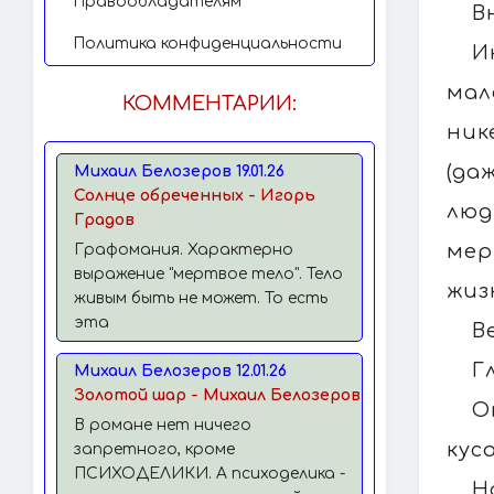
Правообладателям
В
Политика конфиденциальности
И
мал
КОММЕНТАРИИ:
ник
(да
Михаил Белозеров 19.01.26
Солнце обреченных - Игорь
люд
Градов
мер
Графомания. Характерно
выражение "мертвое тело". Тело
жиз
живым быть не может. То есть
эта
В
Г
Михаил Белозеров 12.01.26
Золотой шар - Михаил Белозеров
О
В романе нет ничего
кус
запретного, кроме
ПСИХОДЕЛИКИ. А психоделика -
Н