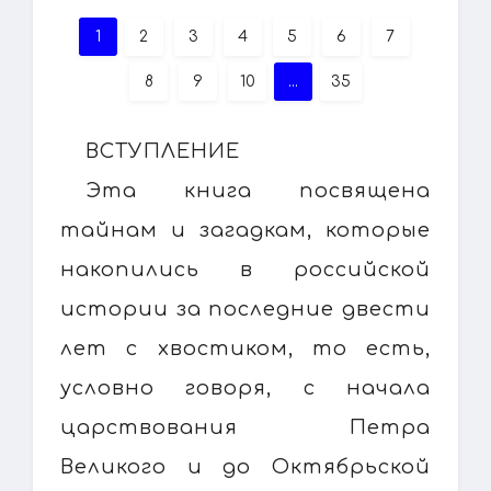
1
2
3
4
5
6
7
8
9
10
...
35
ВСТУПЛЕНИЕ
Эта книга посвящена
тайнам и загадкам, которые
накопились в российской
истории за последние двести
лет с хвостиком, то есть,
условно говоря, с начала
царствования Петра
Великого и до Октябрьской