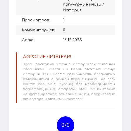
популярные книги
/
История
Просмотров:
1
Комментариев:
0
Дата:
16.12.2025
ДОРОГИЕ ЧИТАТЕЛИ!
Здесь доступно чтение Исторические тайны
Российской империи - Игорь Можейко. Жанр:
История. Вы имеете возможность бесплатно
ознакомиться с полной версией книги на веб-
сайте coollib.biz (КулЛиБ) без необходимости
регистрации или отправки SMS. Там вы также
найдете краткое описание книги, предисловие
от автора и отзывы читателей.
0/
0