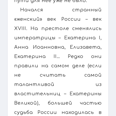
пути для нее уже не было.
Начался странный
«женский» век России – век
XVIII. На престоле сменялись
императрицы – Екатерина I,
Анна Иоанновна, Елизавета,
Екатерина II… Редко они
правили на самом деле (если
не считать самой
талантливой из
властительниц – Екатерины
Великой), большей частью
судьба России находилась в