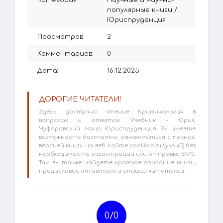
Категория:
Научные и научно-
популярные книги
/
Юриспруденция
Просмотров:
2
Комментариев:
0
Дата:
16.12.2025
ДОРОГИЕ ЧИТАТЕЛИ!
Здесь доступно чтение Криминология в
вопросах и ответах. Учебник - Юрий
Чуфаровский. Жанр: Юриспруденция. Вы имеете
возможность бесплатно ознакомиться с полной
версией книги на веб-сайте coollib.biz (КулЛиБ) без
необходимости регистрации или отправки SMS.
Там вы также найдете краткое описание книги,
предисловие от автора и отзывы читателей.
0/
0