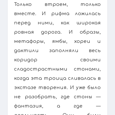
Только втроем, только
вместе. И рифма ложилась
перед ними, как широкая
ровная дорога. И образы,
метафоры, ямбы, хореи и
дактили заполняли весь
коридор своими
сладострастными стонами,
когда эта троица сливалась в
экстазе творения. И уже было
не разобрать, где стоны —
фантазия, а где —