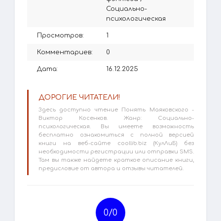
Социально-
психологическая
Просмотров:
1
Комментариев:
0
Дата:
16.12.2025
ДОРОГИЕ ЧИТАТЕЛИ!
Здесь доступно чтение Понять Маяковского -
Виктор Косенков. Жанр: Социально-
психологическая. Вы имеете возможность
бесплатно ознакомиться с полной версией
книги на веб-сайте coollib.biz (КулЛиБ) без
необходимости регистрации или отправки SMS.
Там вы также найдете краткое описание книги,
предисловие от автора и отзывы читателей.
0/
0