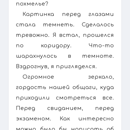
похмелье?
Картинка перед глазами
стала темнеть. Сделалось
тревожно. Я встал, прошелся
по коридору. Что-то
шарахнулось в темноте.
Вздрогнув, я пригляделся.
Огромное зеркало,
гордость нашей общаги, куда
приходили смотреться все.
Перед свиданием, перед
экзаменом. Как интересно
можно было бы написать об