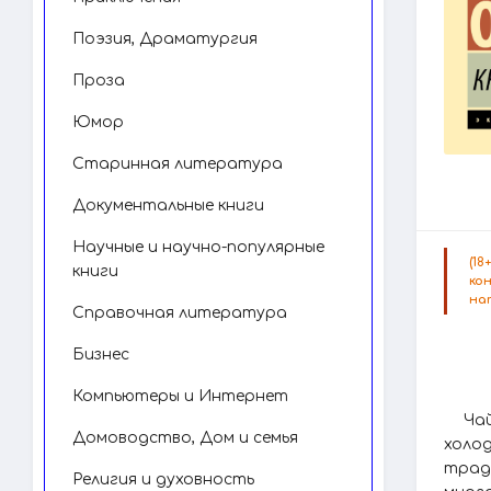
Поэзия, Драматургия
Проза
Юмор
Старинная литература
Документальные книги
Научные и научно-популярные
(1
книги
ко
на
Справочная литература
Бизнес
Компьютеры и Интернет
Ча
Домоводство, Дом и семья
холо
трад
Религия и духовность