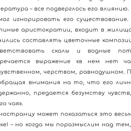
ература – все подверглось его влиянию.
мог игнорировать его существование
тиные аристократии, входит в жилищ
чились составлять цветочные композиц
иветствовать скалы и водные пот
речается выражение «в нем нет ча
чувственном, черством, равнодушном. 
обращая внимания на то, что его лич
держанно, предается безумству чувств
го чая».
ностранцу может показаться это весьма
ке! – но когда мы поразмыслим над тем