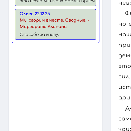
это всего лишь авторский прием.
нев
Ф
Ольга 22.12.25
Мы сгорим вместе. Сводные. -
но 
Маргарита Аланина
наш
Спасибо за книгу.
при
дем
это
сил
ист
ари
Д
сам
чаи