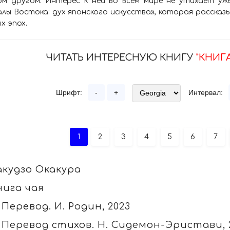
ом другом. Интерес к ней во всем мире не утихает уж
лы Востока: дух японского искусства», которая рассказ
х эпох.
ЧИТАТЬ ИНТЕРЕСНУЮ КНИГУ
"КНИГ
Шрифт:
-
+
Интервал:
1
2
3
4
5
6
7
акудзо Окакура
нига чая
 Перевод. И. Родин, 2023
 Перевод стихов. Н. Сидемон-Эристави, 