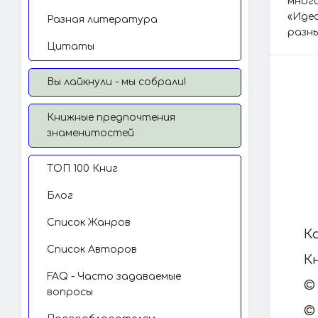
мног
«Идеа
Разная литература
разны
Цитаты
Вы лайкнули - мы собрали!
Книжные предпочтения
знаменитостей
TОП 100 Книг
Блог
Список Жанров
К
Список Авторов
К
FAQ - Часто задаваемые
©
вопросы
©