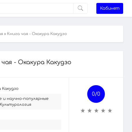
Кабинет
ия
» Книга чая - Окакура Какудзо
 чая - Окакура Какудзо
 Какудзо
0/
0
е и научно-популярные
Культурология