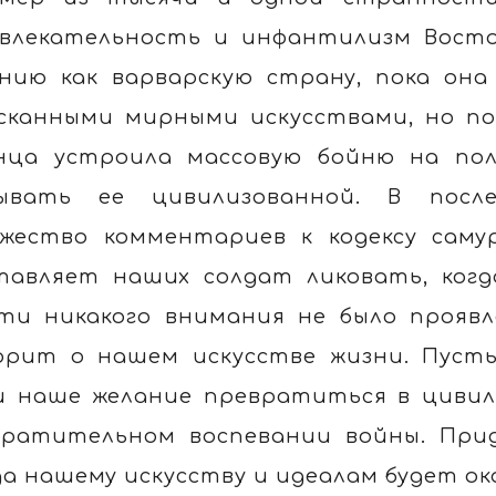
влекательность и инфантилизм Восто
нию как варварскую страну, пока она
сканными мирными искусствами, но по
нца устроила массовую бойню на пол
ывать ее цивилизованной. В посл
жество комментариев к кодексу саму
тавляет наших солдат ликовать, когд
ти никакого внимания не было проявл
орит о нашем искусстве жизни. Пуст
и наше желание превратиться в цивил
ратительном воспевании войны. При
да нашему искусству и идеалам будет ок