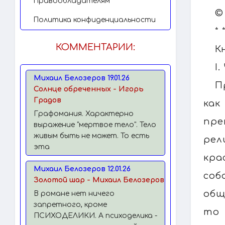
Правообладателям
©
Политика конфиденциальности
* 
КОММЕНТАРИИ:
К
I
Михаил Белозеров 19.01.26
П
Солнце обреченных - Игорь
Градов
как
Графомания. Характерно
пре
выражение "мертвое тело". Тело
живым быть не может. То есть
рел
эта
кра
Михаил Белозеров 12.01.26
соб
Золотой шар - Михаил Белозеров
общ
В романе нет ничего
запретного, кроме
то 
ПСИХОДЕЛИКИ. А психоделика -