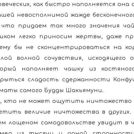
овеческих, как быстро наполняется она с
ашей невосполнимой жажде бесконечного
 что придаем так много значения чай
шком легко приносим жертвы, даже пр
ему бы не сконцентрироваться на ко
лой волной сочувствия, исходящего 
орый наполняет чашку из костяног
рыться сладость сдержанности Конфу
маты самого Будды Шакьямуни.
е, кто не может ощутить ничтожество ве
етить величие ничтожества в других.
ем лощеном самодовольстве увидит в 
мер из тысячи и одной странности