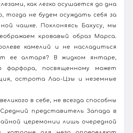
лезами, как легко осушается до дна
, тогда не будем осуждать себя за
ной чашке. Поклоняясь Бахусу, мы
еображаем кровавый образ Марса.
ролеве камелий и не насладиться
от ее алтаря? В жидком янтаре,
о фарфора, посвященному может
ция, острота Лао-Цзы и неземные
ликого в себе, не всегда способны
 Средний представитель Запада в
чайной церемонии лишь очередной
, которые для него определяют