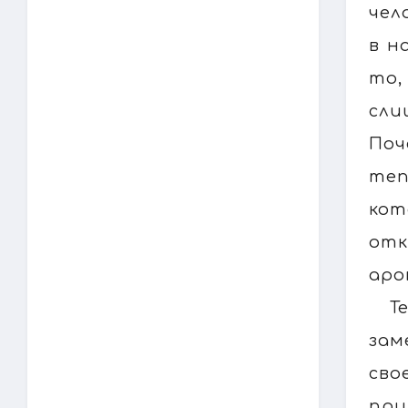
чел
в н
то,
сли
Поч
теп
кот
отк
аро
Т
зам
сво
при