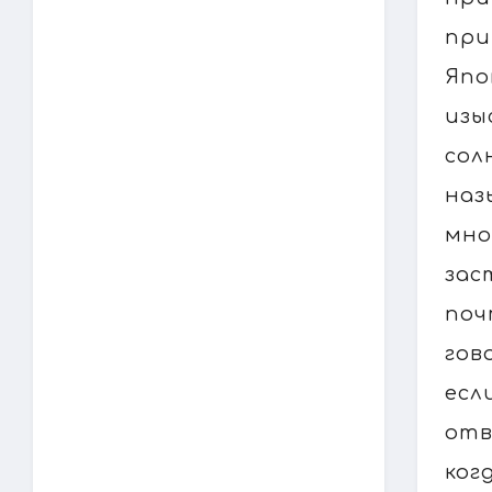
при
Япо
изы
сол
наз
мно
зас
поч
гов
есл
отв
ког