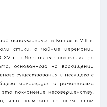
й использовался в Китае в VIII в.
гали стихи, а чайные церемонии
В XV в. в Японии его возвысили до
льта, основанного на восхищении
вного существования и несущего с
бщего милосердия и романтизма
 это поклонение несовершенству,
о, что возможно во всем этом