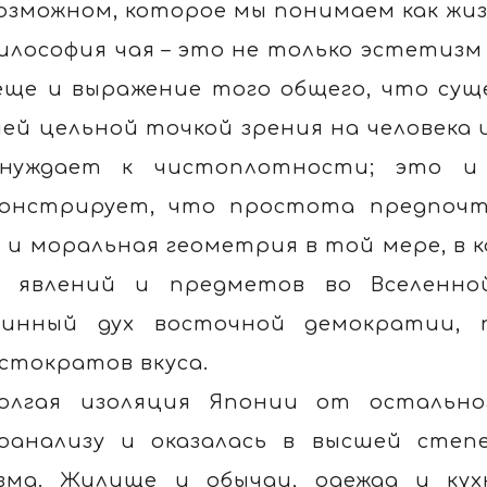
озможном, которое мы понимаем как жиз
илософия чая – это не только эстетизм 
еще и выражение того общего, что сущ
ей цельной точкой зрения на человека и
нуждает к чистоплотности; это и 
онстрирует, что простота предпочт
 и моральная геометрия в той мере, в
, явлений и предметов во Вселенно
инный дух восточной демократии,
стократов вкуса.
олгая изоляция Японии от остально
оанализу и оказалась в высшей степ
зма. Жилище и обычаи, одежда и кухн