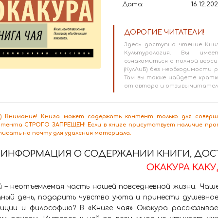
Дата:
16.12.20
ДОРОГИЕ ЧИТАТЕЛИ!
Здесь доступно чтение Книг
Культурология. Вы имее
ознакомиться с полной версие
(КулЛиБ) без необходимости
Там вы также найдете кратк
от автора и отзывы читател
8+) Внимание! Книга может содержать контент только для сове
нтента СТРОГО ЗАПРЕЩЕН! Если в книге присутствует наличие проп
писать на почту для удаления материала.
ИНФОРМАЦИЯ О СОДЕРЖАНИИ КНИГИ, ДОСТ
ОКАКУРА КАКУ
й – неотъемлемая часть нашей повседневной жизни. Чаш
дный день, подарить чувство уюта и принести душевное
иции и философию? В «Книге чая» Окакура рассказывае