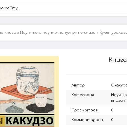
ие книги
»
Научные и научно-популярные книги
»
Культуролог
Книга
Автор:
Окакура
Категория:
Научны
книги
/
Просмотров:
0
Комментариев:
0