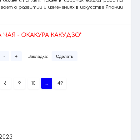
е более ста лет. Также в сборник вошла работа
ывает о развитии и изменениях в искусстве Японии
А ЧАЯ - ОКАКУРА КАКУДЗО"
-
+
Закладка:
Сделать
8
9
10
...
49
2023