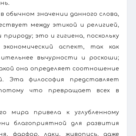
нь.
в обычном значении данного слова,
ествует между этикой и религией,
 природу; это и гигиена, поскольку
экономический аспект, так как
ительнее вычурности и роскоши;
 какой она определяет соотношение
й. Эта философия представляет
 потому что превращает всех в
го мира привела к углубленному
ени благоприятной для развития
я, фарфор, лаки, живопись, даже