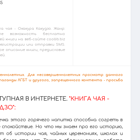
25
а чая - Окакура Какудзо. Жанр:
те возможность бесплатно
й книги на веб-сайте coollib.biz
 регистрации или отправки SMS.
ое описание книги, предисловие
ей.
ршеннолетних. Для несовершеннолетних просмотр данного
аганды ЛГБТ и другого, запрещенного контента - просьба
УПНАЯ В ИНТЕРНЕТЕ.
"КНИГА ЧАЯ -
ДЗО":
ечка этого горячего напитка способна согреть в
 спокойствие. Но что мы знаем про его историю,
т об истории чая, чайных церемониях, школах и