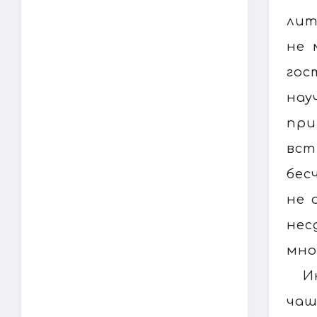
лит
не 
гос
нау
пр
вст
бес
не 
нес
мно
И
чаш