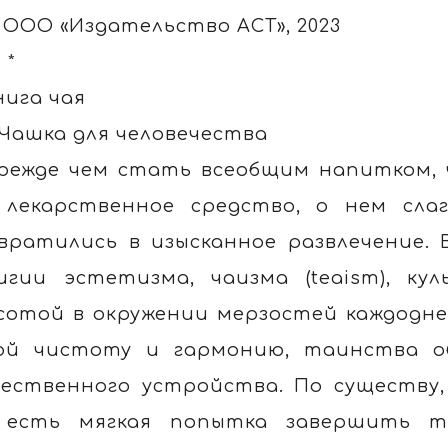
 ООО «Издательство АСТ», 2023
* *
нига чая
. Чашка для человечества
режде чем стать всеобщим напитком, ча
 лекарственное средство, о нем сла
вратились в изысканное развлечение. 
игии эстетизма, чаизма (teaism), ку
сотой в окружении мерзостей каждодне
ой чистоту и гармонию, таинства о
ественного устройства. По существу,
есть мягкая попытка завершить т