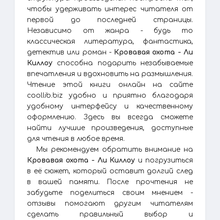
чтобы удерживать интерес читателя от
первой до последней страницы.
Независимо от жанра - будь то
классическая литература, фантастика,
детектив или роман -
Кровавая охота - Ли
Киллоу
способна подарить незабываемые
впечатления и вдохновить на размышления.
Чтение этой книги онлайн на сайте
coollib.biz удобно и приятно благодаря
удобному интерфейсу и качественному
оформлению. Здесь вы всегда сможете
найти лучшие произведения, доступные
для чтения в любое время.
Мы рекомендуем обратить внимание на
Кровавая охота - Ли Киллоу
и погрузиться
в её сюжет, который оставит долгий след
в вашей памяти. После прочтения не
забудьте поделиться своим мнением -
отзывы помогают другим читателям
сделать правильный выбор и