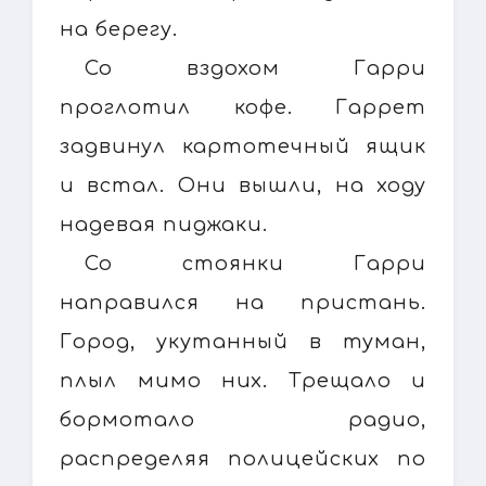
на берегу.
Со вздохом Гарри
проглотил кофе. Гаррет
задвинул картотечный ящик
и встал. Они вышли, на ходу
надевая пиджаки.
Со стоянки Гарри
направился на пристань.
Город, укутанный в туман,
плыл мимо них. Трещало и
бормотало радио,
распределяя полицейских по