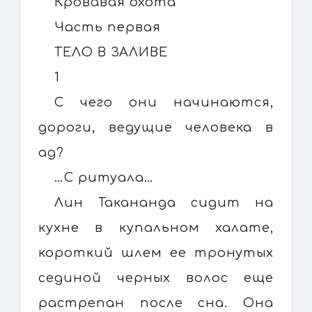
Кровавая охота
Часть первая
ТЕЛО В ЗАЛИВЕ
1
С чего они начинаются,
дороги, ведущие человека в
ад?
…С ритуала…
Лин Такананда сидит на
кухне в купальном халате,
короткий шлем ее тронутых
сединой черных волос еще
растрепан после сна. Она