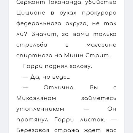
Сержант Такананда, убийство
Циционе в руках прокурора
федерального округа, не так
ли? Значит, за вами только
стрельба в магазине
спиртного на Мишн Стрит.
Гарри поднял голову.
— Да, но ведь…
— Отлично. Вы с
Микаэляном займетесь
утопленником. — Он
протянул Гарри листок. —
Береговая стража ждет вас