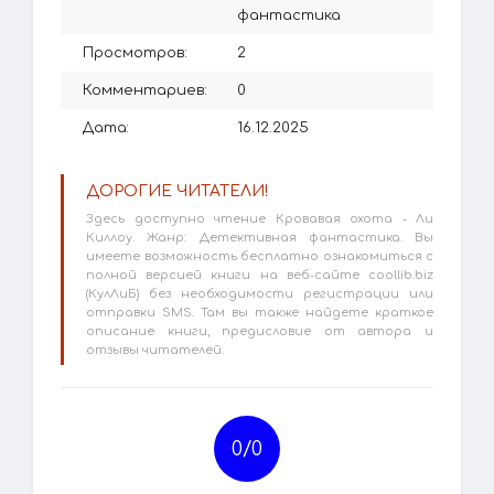
фантастика
Просмотров:
2
Комментариев:
0
Дата:
16.12.2025
ДОРОГИЕ ЧИТАТЕЛИ!
Здесь доступно чтение Кровавая охота - Ли
Киллоу. Жанр: Детективная фантастика. Вы
имеете возможность бесплатно ознакомиться с
полной версией книги на веб-сайте coollib.biz
(КулЛиБ) без необходимости регистрации или
отправки SMS. Там вы также найдете краткое
описание книги, предисловие от автора и
отзывы читателей.
0/
0