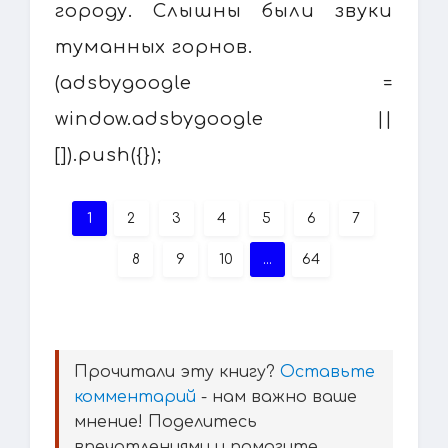
городу. Слышны были звуки
туманных горнов.
(adsbygoogle =
window.adsbygoogle ||
[]).push({});
1
2
3
4
5
6
7
8
9
10
...
64
Прочитали эту книгу?
Оставьте
комментарий
- нам важно ваше
мнение! Поделитесь
впечатлениями и помогите