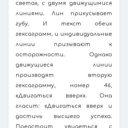
света», с двумя движущимися
линиями. Лин прикусывает
губу. И текст обеих
гексаграмм, и индивидуальные
линии призывают к
осторожности. Однако
движущиеся линии
производят вторую
гексаграмму, номер 46,
«Двигаться вверх». Она
гласит: «Двигаться вверх и
достичь высшего успеха.
Предстоит увидеться с