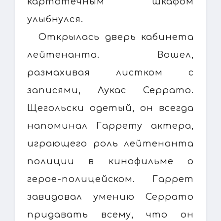
картотечным шкафом
улыбнулся.
Открылась дверь кабинета
лейтенанта. Вошел,
размахивая листком с
записями, Лукас Серрато.
Щегольски одетый, он всегда
напоминал Гаррету актера,
играющего роль лейтенанта
полиции в кинофильме о
герое-полицейском. Гаррет
завидовал умению Серрато
придавать всему, что он