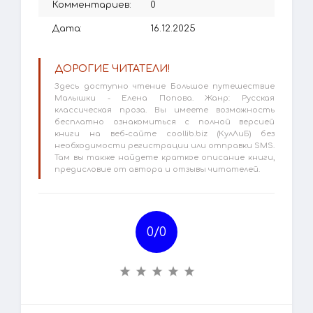
Комментариев:
0
Дата:
16.12.2025
ДОРОГИЕ ЧИТАТЕЛИ!
Здесь доступно чтение Большое путешествие
Малышки - Елена Попова. Жанр: Русская
классическая проза. Вы имеете возможность
бесплатно ознакомиться с полной версией
книги на веб-сайте coollib.biz (КулЛиБ) без
необходимости регистрации или отправки SMS.
Там вы также найдете краткое описание книги,
предисловие от автора и отзывы читателей.
0/
0