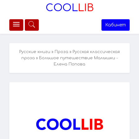
COOL
LIB
Кабинет
Русские книги
»
Проза
»
Русская классическая
проза
» Большое путешествие Малышки -
Елена Попова