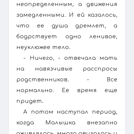
неопределенным, а движения
замедленными. И ей казалось,
что ее душа дремлет, а
бодрствует одно ленивое,
неуклюжее тело.
- Ничего, - отвечала мать
на навязчивые расспросы
родственников. - Все
нормально. Ее время еще
придет.
А потом наступал период,
когда Малышка внезапно
оживлялась, много двигалась и