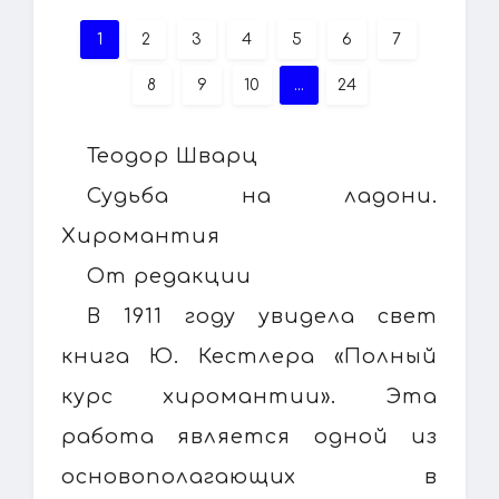
1
2
3
4
5
6
7
8
9
10
...
24
Теодор Шварц
Судьба на ладони.
Хиромантия
От редакции
В 1911 году увидела свет
книга Ю. Кестлера «Полный
курс хиромантии». Эта
работа является одной из
основополагающих в