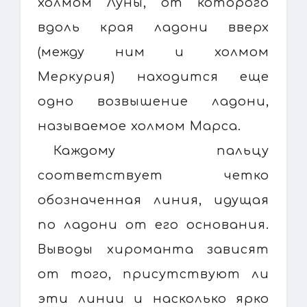
холмом Луны, от которого
вдоль края ладони вверх
(между ним и холмом
Меркурия) находится еще
одно возвышение ладони,
называемое холмом Марса.
Каждому пальцу
соответствует четко
обозначенная линия, идущая
по ладони от его основания.
Выводы хироманта зависят
от того, присутствуют ли
эти линии и насколько ярко