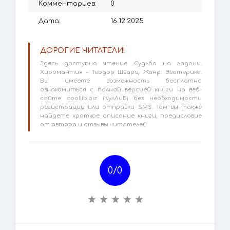
Комментариев:
0
Дата:
16.12.2025
ДОРОГИЕ ЧИТАТЕЛИ!
Здесь доступно чтение Судьба на ладони.
Хиромантия - Теодор Шварц. Жанр: Эзотерика.
Вы имеете возможность бесплатно
ознакомиться с полной версией книги на веб-
сайте coollib.biz (КулЛиБ) без необходимости
регистрации или отправки SMS. Там вы также
найдете краткое описание книги, предисловие
от автора и отзывы читателей.
0/
0