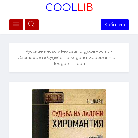
COOL
LIB
Кабинет
Русские книги
»
Религия и духовность
»
Эзотерика
» Судьба на ладони. Хиромантия -
Теодор Шварц