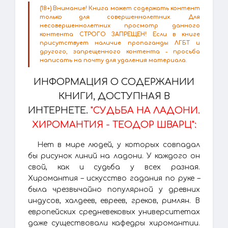
(18+) Внимание! Книга может содержать контент
только для совершеннолетних. Для
несовершеннолетних просмотр данного
контента СТРОГО ЗАПРЕЩЕН! Если в книге
присутствует наличие пропаганды ЛГБТ и
другого, запрещенного контента - просьба
написать на почту для удаления материала.
ИНФОРМАЦИЯ О СОДЕРЖАНИИ
КНИГИ, ДОСТУПНАЯ В
ИНТЕРНЕТЕ.
"СУДЬБА НА ЛАДОНИ.
ХИРОМАНТИЯ - ТЕОДОР ШВАРЦ":
Нет в мире людей, у которых совпадал
бы рисунок линий на ладони. У каждого он
свой, как и судьба у всех разная.
Хиромантия – искусство гадания по руке –
была чрезвычайно популярной у древних
индусов, халдеев, евреев, греков, римлян. В
европейских средневековых университетах
даже существовали кафедры хиромантии.