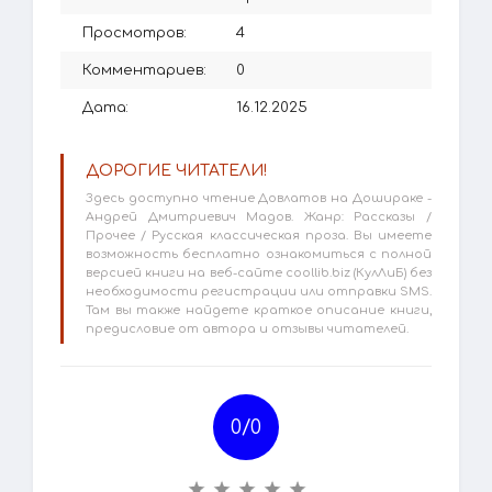
Просмотров:
4
Комментариев:
0
Дата:
16.12.2025
ДОРОГИЕ ЧИТАТЕЛИ!
Здесь доступно чтение Довлатов на Дошираке -
Андрей Дмитриевич Мадов. Жанр: Рассказы /
Прочее / Русская классическая проза. Вы имеете
возможность бесплатно ознакомиться с полной
версией книги на веб-сайте coollib.biz (КулЛиБ) без
необходимости регистрации или отправки SMS.
Там вы также найдете краткое описание книги,
предисловие от автора и отзывы читателей.
0/
0