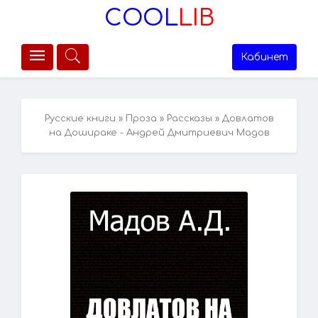
COOL
LIB
Кабинет
Русские книги
»
Проза
»
Рассказы
» Довлатов
на Дошираке - Андрей Дмитриевич Мадов