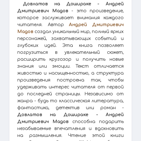
Довлатов на Дошираке - Андрей
Дмитриевич Мадов
- это произведение,
которое заслуживает внимания каждого
читателя. Автор
Андрей Дмитриевич
Мадов
создал уникальный мир, полный ярких
персонажей, захватывающих событий и
глубоких идей. Эта книга позволяет
погрузиться в увлекательный сюжет,
расширить кругозор и получить новые
знания или эмоции. Текст отличается
живостью и насыщенностью, а структура
произведения построена так, чтобы
удерживать интерес читателя от первой
до последней страницы. Независимо от
жанра - будь то классическая литература,
фантастика, детектив или роман -
Довлатов на Дошираке - Андрей
Дмитриевич Мадов
способна подарить
незабываемые впечатления и вдохновить
на размышления. Чтение этой книги