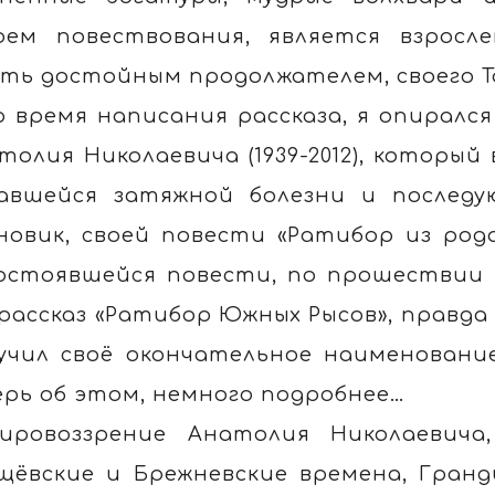
оем повествования, является взрос
ть достойным продолжателем, своего Т
о время написания рассказа, я опирался
толия Николаевича (1939-2012), который 
авшейся затяжной болезни и последу
новик, своей повести «Ратибор из рода
остоявшейся повести, по прошествии 1
 рассказ «Ратибор Южных Рысов», правда 
учил своё окончательное наименование
ерь об этом, немного подробнее…
ировоззрение Анатолия Николаевича
щёвские и Брежневские времена, Гран