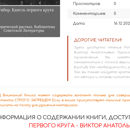
Просмотров:
0
Комментариев:
0
Дата:
16.12.20
ДОРОГИЕ ЧИТАТЕЛИ!
Здесь доступно чтение Рат
Виктор Анатольевич Тарасо
приключения. Вы имеет
ознакомиться с полной версие
(КулЛиБ) без необходимости
Там вы также найдете кратк
от автора и отзывы читател
8+) Внимание! Книга может содержать контент только для сове
нтента СТРОГО ЗАПРЕЩЕН! Если в книге присутствует наличие проп
писать на почту для удаления материала.
НФОРМАЦИЯ О СОДЕРЖАНИИ КНИГИ, ДОСТУП
ПЕРВОГО КРУГА - ВИКТОР АНАТОЛ