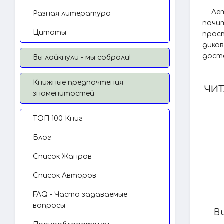
Ле
Разная литература
почи
Цитаты
прос
дико
дост
Вы лайкнули - мы собрали!
Книжные предпочтения
ЧИТ
знаменитостей
TОП 100 Книг
Блог
Список Жанров
Список Авторов
FAQ - Часто задаваемые
вопросы
В