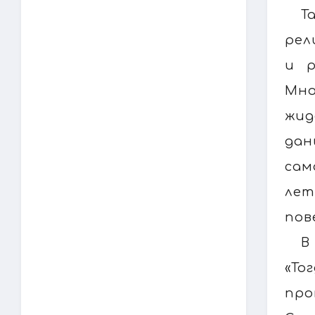
Т
рел
и р
Мно
жид
дан
сам
ле
пов
В
«То
про