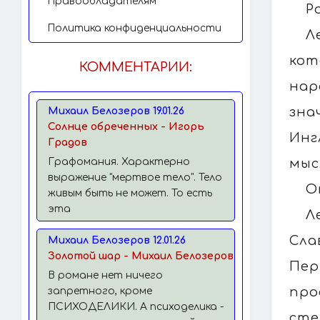
Правообладателям
Р
Политика конфиденциальности
Л
кот
КОММЕНТАРИИ:
нар
зна
Михаил Белозеров 19.01.26
Солнце обреченных - Игорь
Инг
Градов
мыс
Графомания. Характерно
выражение "мертвое тело". Тело
О
живым быть не может. То есть
эта
Л
Сл
Михаил Белозеров 12.01.26
Золотой шар - Михаил Белозеров
Пер
В романе нет ничего
про
запретного, кроме
ПСИХОДЕЛИКИ. А психоделика -
сте