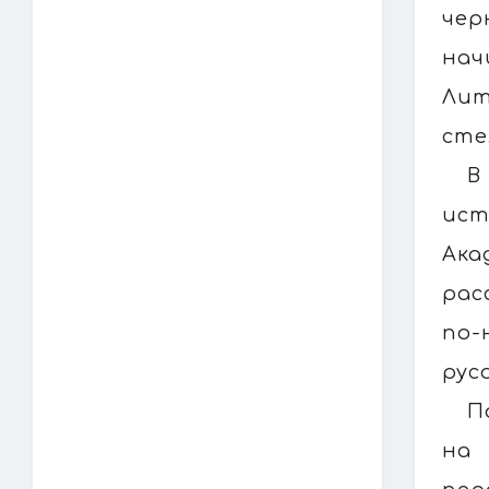
чер
нач
Лит
сте
В
ист
Ака
рас
по-
рус
П
на 