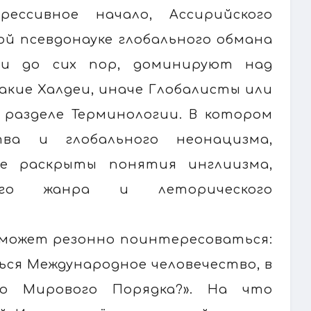
ессивное начало, Ассирийского
ой псевдонауке глобального обмана
они до сих пор, доминируют над
кие Халдеи, иначе Глобалисты или
в разделе Терминологии. В котором
тва и глобального неонацизма,
же раскрыты понятия инглиизма,
кого жанра и леторического
 может резонно поинтересоваться:
ься Международное человечество, в
го Мирового Порядка?». На что