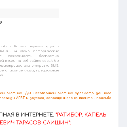
25
ибор. Капель первого круга -
в-Слишин. Жанр: Исторические
е возможность бесплатно
й книги на веб-сайте coollib.biz
 регистрации или отправки SMS.
ое описание книги, предисловие
ей.
ршеннолетних. Для несовершеннолетних просмотр данного
аганды ЛГБТ и другого, запрещенного контента - просьба
НАЯ В ИНТЕРНЕТЕ.
"РАТИБОР. КАПЕЛЬ
ЬЕВИЧ ТАРАСОВ-СЛИШИН":