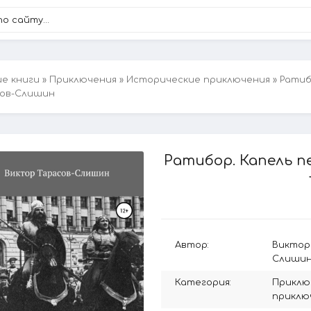
ие книги
»
Приключения
»
Исторические приключения
» Ратиб
сов-Слишин
Ратибор. Капель п
Автор:
Виктор
Слиши
Категория:
Приклю
приклю