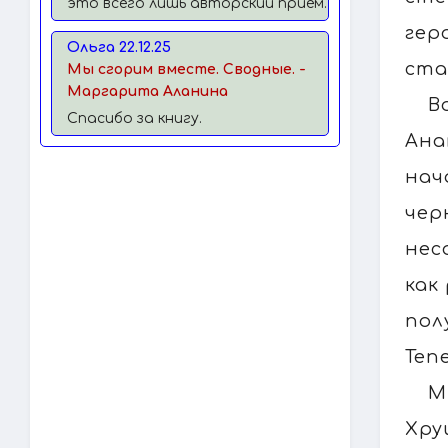
это всего лишь авторский прием.
гер
Ольга 22.12.25
ста
Мы сгорим вместе. Сводные. -
Маргарита Аланина
В
Спасибо за книгу.
Ана
нач
чер
нес
как
пол
Теп
М
Хру