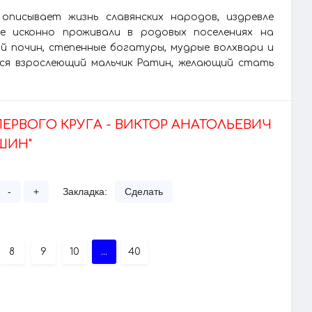
 описывает жизнь славянских народов, издревле
е исконно проживали в родовых поселениях на
 почин, степенные богатуры, мудрые волхвари и
тся взрослеющий мальчик Ратин, желающий стать
ПЕРВОГО КРУГА - ВИКТОР АНАТОЛЬЕВИЧ
ШИН"
-
+
Закладка:
Сделать
8
9
10
...
40