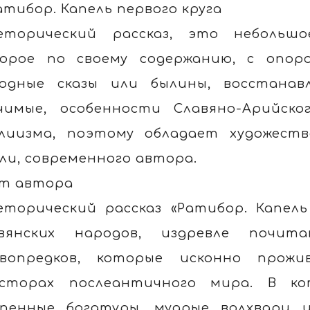
атибор. Капель первого круга
еторический рассказ, это небольшо
орое по своему содержанию, с опор
одные сказы или былины, восстанав
чимые, особенности Славяно-Арийск
лиизма, поэтому обладает художеств
ли, современного автора.
т автора
еторический рассказ «Ратибор. Капель
авянских народов, издревле почи
вопредков, которые исконно прожи
сторах послеантичного мира. В к
пенные богатуры, мудрые волхвари и