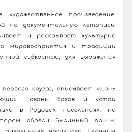
е художественное произведение,
ой на документальную летопись,
ливает и раскрывает культурно
ого мировосприятия и традиции
енной гибкостью, для выражения
 первого круга», описывает жизнь
тающих Поконы богов и устои
вали в Родовых поселениях, на
отором обрели Былинный почин,
 диковинные василиски. Главным