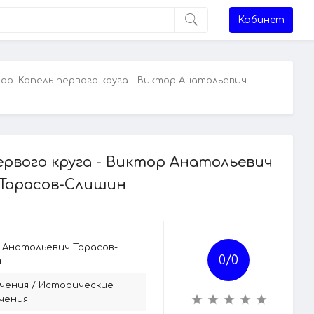
Кабинет
ор. Капель первого круга - Виктор Анатольевич
ервого круга - Виктор Анатольевич
Тарасов-Слишин
 Анатольевич Тарасов-
0/
0
н
чения
/
Исторические
чения