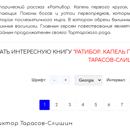
торический рассказ «Ратибор. Капель первого круга»,
тающих Поконы богов и устои первопредков, которы
торах послеантичного мира. В котором обрели былинный
винные василиски. Главным героем повествования являе
ойным продолжателем своего Тартарского рода.
АТЬ ИНТЕРЕСНУЮ КНИГУ
"РАТИБОР. КАПЕЛЬ 
ТАРАСОВ-СЛИ
Шрифт:
-
+
Интервал:
1
2
3
4
5
6
7
иктор Тарасов-Слишин