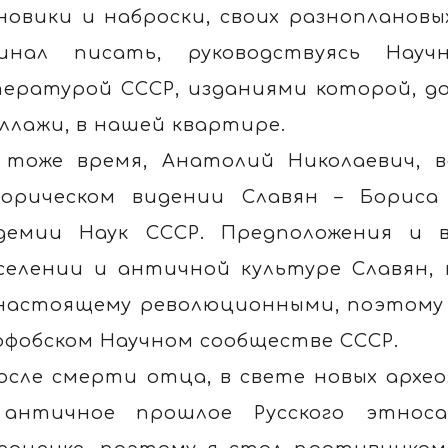
новики и наброски, своих разнопланов
инал писать, руководствуясь Науч
ературой СССР, изданиями которой, д
ллажи, в нашей квартире.
 тоже время, Анатолий Николаевич, в
орическом видении Славян – Бориса 
демии Наук СССР. Предположения и 
селении и античной культуре Славян, в
настоящему революционными, поэтому 
офобском Научном сообществе СССР.
осле смерти отца, в свете новых архео
античное прошлое Русского этноса 