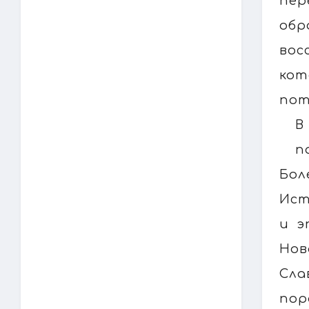
пер
обр
вос
кот
пот
В
п
Бол
Ист
и э
Нов
Сла
пор