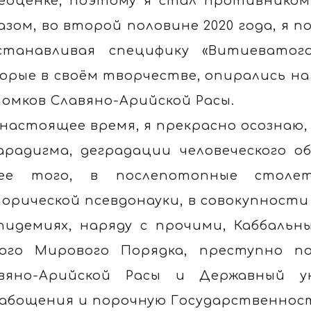
еоценке, поэтому я стал противником
азом, во второй половине 2020 года, я 
станавливая специфику «Витиеватог
орые в своём творчестве, опирались на
омков Славяно-Арийской Расы.
 настоящее время, я прекрасно осознаю
арадигма, деградации человеческого о
ее того, в послепотопные столет
орической псевдонауки, в совокупности 
пидемиях, наряду с прочими, Каббаль
ого Мирового Порядка, преступно п
вяно-Арийской Расы и Державный у
абощения и порочную Государственнос