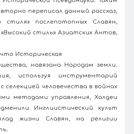
 Исторической псевдонауки. Таким
повторно переписал данный рассказ,
о стиля» послепотопных Славян,
 «Высокий стиль» Азиатских Антов,
, что Историческая
бщества, навязана Народам земли.
ия, используя инструментарий
с селекцией человечества в войнах
ными методами управления, Халдеи
одменили Инглиистический культ
клад жизни Славян, на религии
ть.