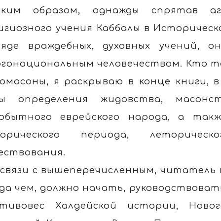
аким образом, однажды спрятав агр
игиозного учения Каббалы в Историческ
яде враждебных, духовных учений, 
гонациональным человечеством. Кто та
омасоны, я раскрываю в конце книги, 
ы определения жидовства, масонс
обытного еврейского народа, а так
торического периода, леторичес
ествования.
 связи с вышеперечисленным, читатель
гда чем, должно начать, руководствоват
тивовес Халдейской истории, Ново