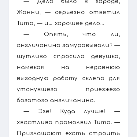
— Дело было в городе,
Жанни, — серьезно ответил
Тито, — и… хорошее дело…
— Опять, что ли,
англичанина замуровывали? —
шутливо спросила девушка,
намекая на недавнюю
выгодную работу склепа для
утонувшего приезжего
богатого англичанина.
— Эге! Куда лучше! —
хвастливо промолвил Тито. —
Приглашают ехать строить