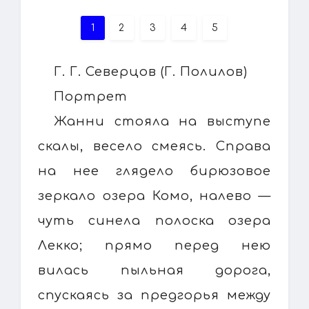
1
2
3
4
5
Г. Г. Северцов (Г. Полилов)
Портрет
Жанни стояла на выступе
скалы, весело смеясь. Справа
на нее глядело бирюзовое
зеркало озера Комо, налево —
чуть синела полоска озера
Лекко; прямо перед нею
вилась пыльная дорога,
спускаясь за предгорья между