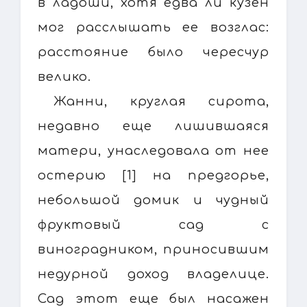
в ладоши, хотя едва ли кузен
мог расслышать ее возглас:
расстояние было чересчур
велико.
Жанни, круглая сирота,
недавно еще лишившаяся
матери, унаследовала от нее
остерию [1] на предгорье,
небольшой домик и чудный
фруктовый сад с
виноградником, приносившим
недурной доход владелице.
Сад этот еще был насажен