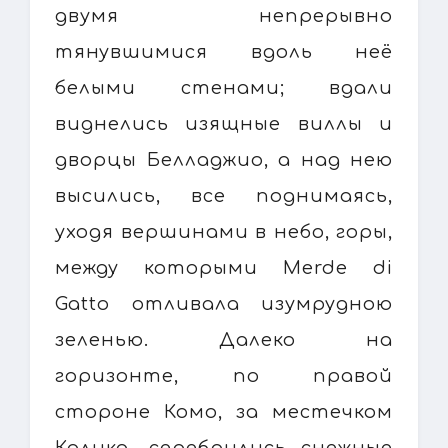
двумя непрерывно
тянувшимися вдоль неё
белыми стенами; вдали
виднелись изящные виллы и
дворцы Белладжио, а над нею
высились, все поднимаясь,
уходя вершинами в небо, горы,
между которыми Merde di
Gatto отливала изумрудною
зеленью. Далеко на
горизонте, по правой
стороне Комо, за местечком
Колико, серебрились снежные