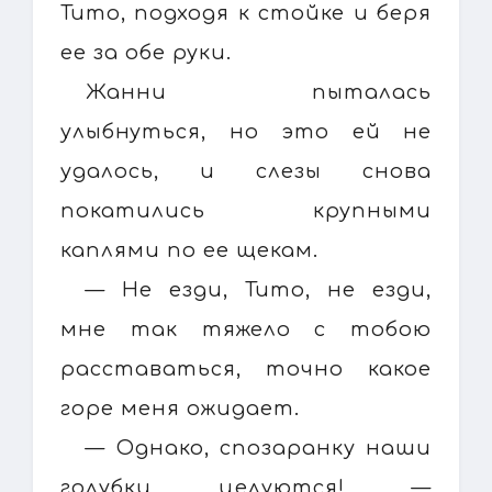
Тито, подходя к стойке и беря
ее за обе руки.
Жанни пыталась
улыбнуться, но это ей не
удалось, и слезы снова
покатились крупными
каплями по ее щекам.
— Не езди, Тито, не езди,
мне так тяжело с тобою
расставаться, точно какое
горе меня ожидает.
— Однако, спозаранку наши
голубки целуются! —