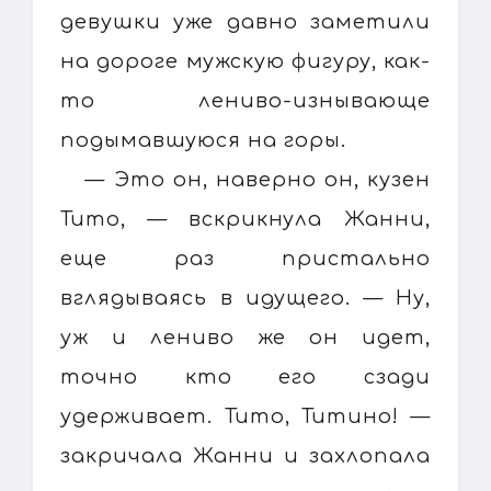
девушки уже давно заметили
на дороге мужскую фигуру, как-
то лениво-изнывающе
подымавшуюся на горы.
— Это он, наверно он, кузен
Тито, — вскрикнула Жанни,
еще раз пристально
вглядываясь в идущего. — Ну,
уж и лениво же он идет,
точно кто его сзади
удерживает. Тито, Титино! —
закричала Жанни и захлопала