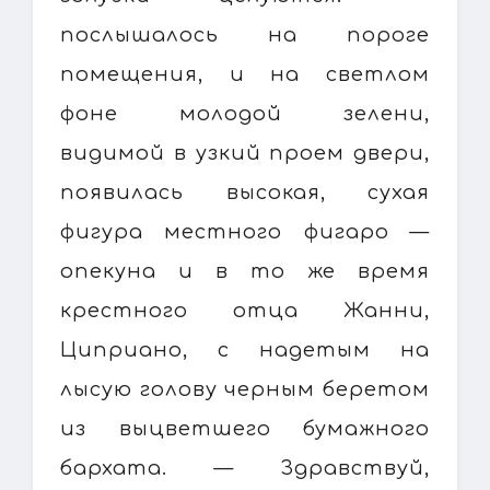
послышалось на пороге
помещения, и на светлом
фоне молодой зелени,
видимой в узкий проем двери,
появилась высокая, сухая
фигура местного фигаро —
опекуна и в то же время
крестного отца Жанни,
Циприано, с надетым на
лысую голову черным беретом
из выцветшего бумажного
бархата. — Здравствуй,