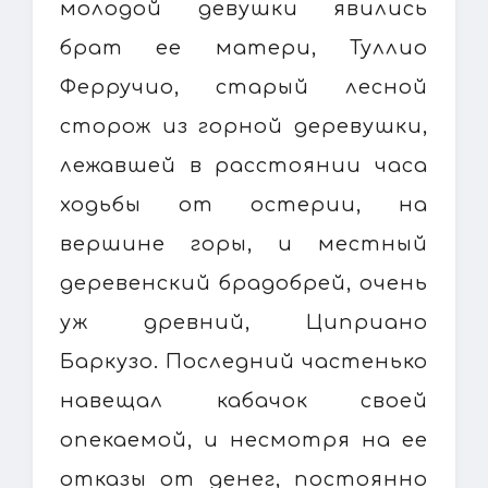
молодой девушки явились
брат ее матери, Туллио
Ферручио, старый лесной
сторож из горной деревушки,
лежавшей в расстоянии часа
ходьбы от остерии, на
вершине горы, и местный
деревенский брадобрей, очень
уж древний, Циприано
Баркузо. Последний частенько
навещал кабачок своей
опекаемой, и несмотря на ее
отказы от денег, постоянно