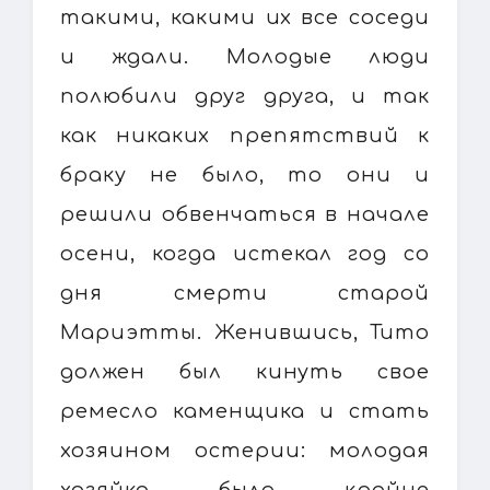
такими, какими их все соседи
и ждали. Молодые люди
полюбили друг друга, и так
как никаких препятствий к
браку не было, то они и
решили обвенчаться в начале
осени, когда истекал год со
дня смерти старой
Мариэтты. Женившись, Тито
должен был кинуть свое
ремесло каменщика и стать
хозяином остерии: молодая
хозяйка была крайне