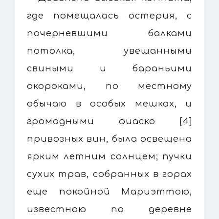
где помещалась остерия, с
почерневшими балками
потолка, увешанными
свиными и бараньими
окороками, по местному
обычаю в особых мешках, и
громадными фиаско [4]
привозных вин, была освещена
ярким летним солнцем; пучки
сухих трав, собранных в горах
еще покойной Мариэттою,
известною по деревне