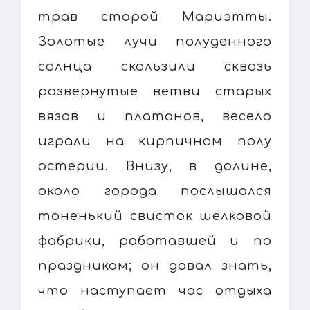
трав старой Мариэтты.
Золотые лучи полуденного
солнца скользили сквозь
развернутые ветви старых
вязов и платанов, весело
играли на кирпичном полу
остерии. Внизу, в долине,
около города послышался
тоненький свисток шелковой
фабрики, работавшей и по
праздникам; он давал знать,
что наступает час отдыха