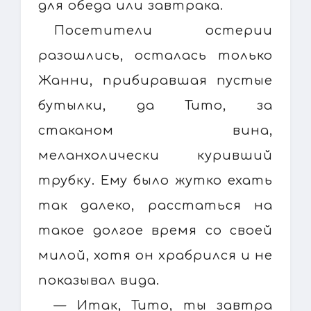
для обеда или завтрака.
Посетители остерии
разошлись, осталась только
Жанни, прибиравшая пустые
бутылки, да Тито, за
стаканом вина,
меланхолически куривший
трубку. Ему было жутко ехать
так далеко, расстаться на
такое долгое время со своей
милой, хотя он храбрился и не
показывал вида.
— Итак, Тито, ты завтра