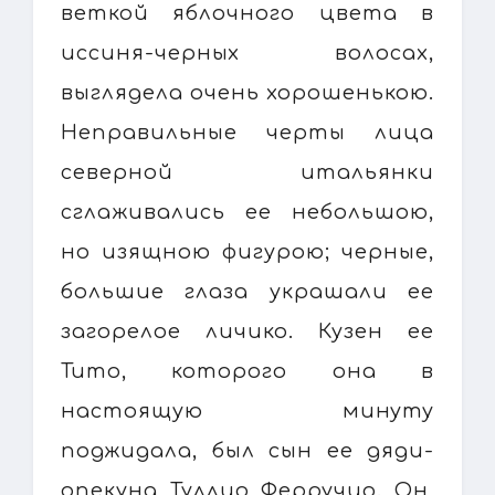
веткой яблочного цвета в
иссиня-черных волосах,
выглядела очень хорошенькою.
Неправильные черты лица
северной итальянки
сглаживались ее небольшою,
но изящною фигурою; черные,
большие глаза украшали ее
загорелое личико. Кузен ее
Тито, которого она в
настоящую минуту
поджидала, был сын ее дяди-
опекуна Туллио Ферручио. Он,