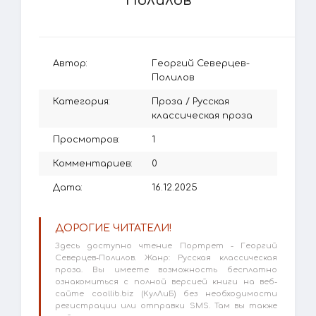
Полилов
Автор:
Георгий Северцев-
Полилов
Категория:
Проза
/
Русская
классическая проза
Просмотров:
1
Комментариев:
0
Дата:
16.12.2025
ДОРОГИЕ ЧИТАТЕЛИ!
Здесь доступно чтение Портрет - Георгий
Северцев-Полилов. Жанр: Русская классическая
проза. Вы имеете возможность бесплатно
ознакомиться с полной версией книги на веб-
сайте coollib.biz (КулЛиБ) без необходимости
регистрации или отправки SMS. Там вы также