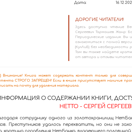
Дата:
16.12.20
ДОРОГИЕ ЧИТАТЕЛИ!
Здесь доступно чтение Ве
Сергеевич Тармашев. Жанр: 
Периодические издания. Вы
ознакомиться с полной версие
(КулЛиБ) без необходимости
Там вы также найдете кратк
от автора и отзывы читател
8+) Внимание! Книга может содержать контент только для сове
нтента СТРОГО ЗАПРЕЩЕН! Если в книге присутствует наличие проп
писать на почту для удаления материала.
ИНФОРМАЦИЯ О СОДЕРЖАНИИ КНИГИ, ДОСТУ
НЕТТО - СЕРГЕЙ СЕРГЕЕ
агодаря сотруднику одного из золотохранилищ НетБан
ов. Преступников удалось перехватить, но они не захо
д, картина ограбления НетБанка, владеющего половиной 