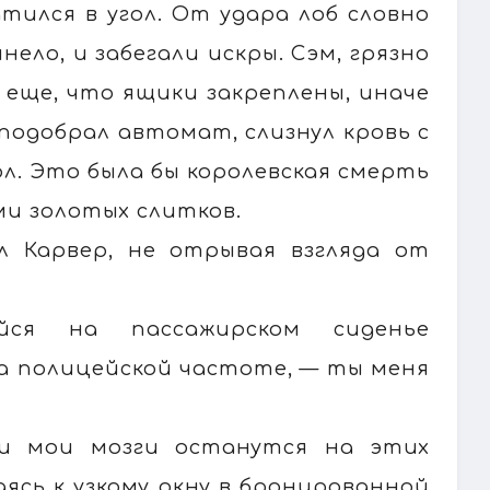
тился в угол. От удара лоб словно
ело, и забегали искры. Сэм, грязно
 еще, что ящики закреплены, иначе
 подобрал автомат, слизнул кровь с
л. Это была бы королевская смерть
и золотых слитков.
л Карвер, не отрывая взгляда от
йся на пассажирском сиденье
на полицейской частоте, — ты меня
 и мои мозги останутся на этих
ясь к узкому окну в бронированной