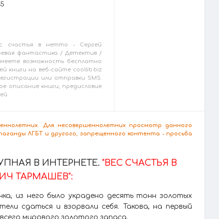
25
с счастья в нетто - Сергей
Боевая фантастика / Детектив /
 имеете возможность бесплатно
й книги на веб-сайте coollib.biz
 регистрации или отправки SMS.
ое описание книги, предисловие
ей.
ршеннолетних. Для несовершеннолетних просмотр данного
аганды ЛГБТ и другого, запрещенного контента - просьба
ПНАЯ В ИНТЕРНЕТЕ.
"ВЕС СЧАСТЬЯ В
ВИЧ ТАРМАШЕВ":
ка, из него было украдено десять тонн золотых
тели сдаться и взорвали себя. Такова, на первый
всего мирового золотого запаса.