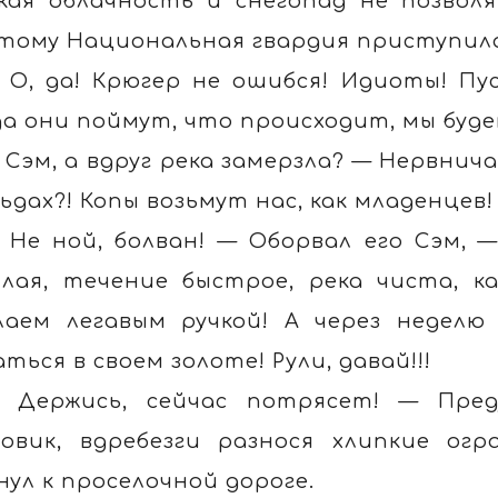
кая облачность и снегопад не позвол
тому Национальная гвардия приступила 
 О, да! Крюгер не ошибся! Идиоты! Пу
да они поймут, что происходит, мы буд
 Сэм, а вдруг река замерзла? — Нервнич
льдах?! Копы возьмут нас, как младенцев!
 Не ной, болван! — Оборвал его Сэм, —
лая, течение быстрое, река чиста, ка
лаем легавым ручкой! А через неделю
аться в своем золоте! Рули, давай!!!
 Держись, сейчас потрясет! — Пред
зовик, вдребезги разнося хлипкие ог
нул к проселочной дороге.