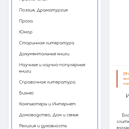
Поэзия, Драматургия
Проза
Юмор
Старинная литература
Документальные книги
Научные и научно-популярные
книги
(1
ко
Справочная литература
на
Бизнес
Компьютеры и Интернет
Домоводство, Дом и семья
Бл
слитк
Религия и духовность
взгля