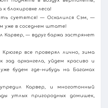
яют поднять в воздух вертолеты,
к блокировке леса!
сть суетятся! — Оскалился Сэм, —
ем уже в соседнем штате!
ал Карвер, — вдруг баржа застрянет
 Крюгер все проверял лично, зима
к зад архангела, уйдем красиво и
 уже будем где-нибудь на Багамах
упредил Карвер, и многотонный
рады утлых пригородных домишек,