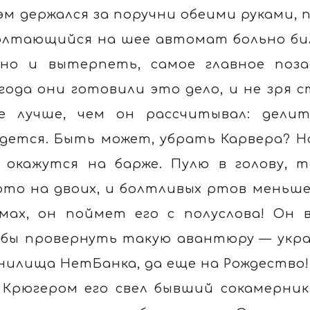
эм держался за поручни обеими руками, 
олтающийся на шее автомат больно бил 
но и вытерпеть, самое главное поза
года они готовили это дело, и не зря с
е лучше, чем он рассчитывал: дели
дется. Быть может, убрать Карвера? Н
 окажутся на барже. Пулю в голову, 
ото на двоих, и болтливых ртов меньше.
мах, он поймет его с полуслова! Он 
бы провернуть такую авантюру — укра
нилища НетБанка, да еще на Рождество!
 Крюгером его свел бывший сокамерник 