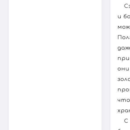
С
и б
мож
Пол
даж
при
они
зол
про
что
хра
С