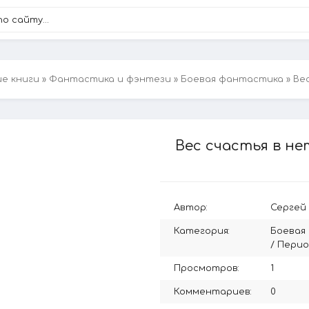
ие книги
»
Фантастика и фэнтези
»
Боевая фантастика
» Ве
Вес счастья в не
Автор:
Сергей
Категория:
Боевая
/
Перио
Просмотров:
1
Комментариев:
0