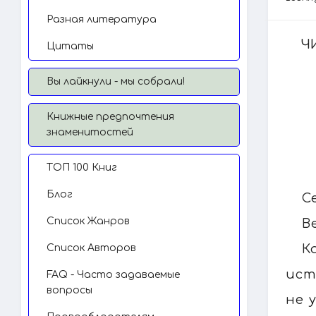
Разная литература
Ч
Цитаты
Вы лайкнули - мы собрали!
Книжные предпочтения
знаменитостей
TОП 100 Книг
Блог
С
Список Жанров
В
К
Список Авторов
ист
FAQ - Часто задаваемые
вопросы
не 