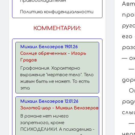
Правообладателям
Авт
Политика конфиденциальности
про
руг
КОММЕНТАРИИ:
его
раз
Михаил Белозеров 19.01.26
Солнце обреченных - Игорь
— о
Градов
—
Графомания. Характерно
выражение "мертвое тело". Тело
дор
живым быть не может. То есть
эта
О
рад
Михаил Белозеров 12.01.26
Золотой шар - Михаил Белозеров
слы
В романе нет ничего
—
запретного, кроме
ПСИХОДЕЛИКИ. А психоделика -
чер