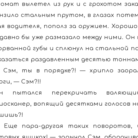
омат вылетел из рук и с грохотом зака
нзило стальным прутом, в глазах потемн
ая водителя, пополз за оружием. Хорошо
 давно бы уже размазало между ними. Он
орванной губы и сплюнул на стальной по
казаться раздавленным десятью тоннам
 Сэм, ты в порядке?! — хрипло заора
оги, — Сэм?!!
н пытался перекричать валяющи
иосканер, вопящий десятками голосов 
шишь?!
 Еще пара-другая таких поворотов,
товых ящиках! — зарычал Сэм, оборачива