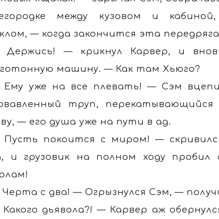
егородке между кузовом и кабиной,
клом, — когда закончится эта передряга,
 Держись! — крикнул Карвер, и внов
готонную машину. — Как там Хьюго?
 Ему уже на все плевать! — Сэм вцепи
овавленный труп, перекатывающийся
ову, — его душа уже на пути в ад.
 Пусть покоится с миром! — скривилс
а, и грузовик на полном ходу пробил
олам!
 Черта с два! — Огрызнулся Сэм, — полу
 Какого дьявола?! — Карвер аж обернул