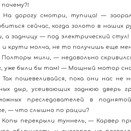
 почему?!
 На дорогу смотри, тупица! — заора
обиться сейчас, когда золото в наших р
и, а задницу — под электрический стул!
 и крути молча, не то получишь еще ме
 Полторы мили, — недовольно скривился
г, уже были бы там! — Мощный мотор сно
 Так пошевеливайся, пока они нас не 
ных дыр, усеивающих заднюю дверь гр
можных преследователей в поднятой
ге, — что слышно по рации?
 Копы перекрыли туннель, — Карвер при