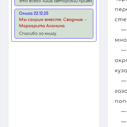
это всего лишь авторский прием.
пер
Ольга 22.12.25
сте
Мы сгорим вместе. Сводные. -
Маргарита Аланина
—
Спасибо за книгу.
мно
—
окр
куз
—
газ
поп
—
—