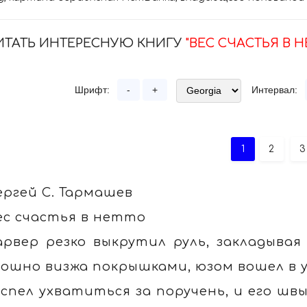
ИТАТЬ ИНТЕРЕСНУЮ КНИГУ
"ВЕС СЧАСТЬЯ В 
Шрифт:
-
+
Интервал:
1
2
3
ергей С. Тармашев
ес счастья в нетто
арвер резко выкрутил руль, закладывая
ошно визжа покрышками, юзом вошел в у
успел ухватиться за поручень, и его шв