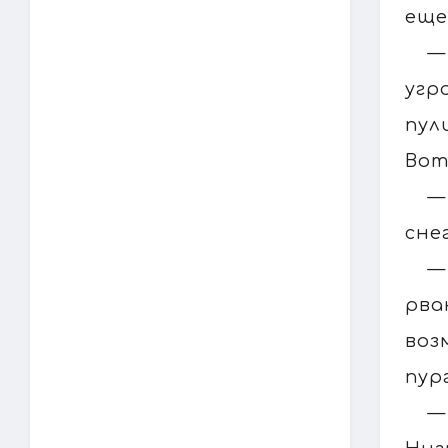
еще
—
угр
пул
Вот
—
сне
—
рва
воз
пур
—