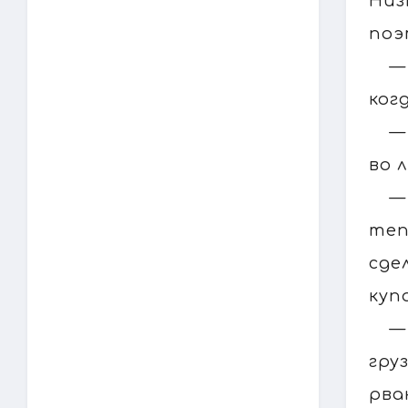
Низ
поэ
—
ког
—
во 
—
теп
сде
куп
—
гру
рва