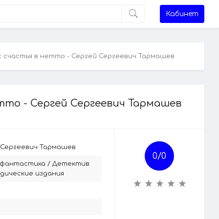
Кабинет
с счастья в нетто - Сергей Сергеевич Тармашев
тто - Сергей Сергеевич Тармашев
 Сергеевич Тармашев
0/
0
 фантастика
/
Детектив
дические издания