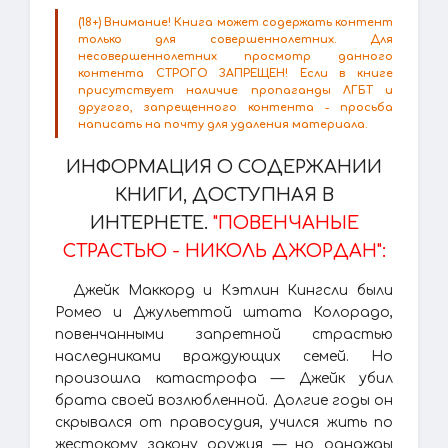
(18+) Внимание! Книга может содержать контент
только для совершеннолетних. Для
несовершеннолетних просмотр данного
контента СТРОГО ЗАПРЕЩЕН! Если в книге
присутствует наличие пропаганды ЛГБТ и
другого, запрещенного контента - просьба
написать на почту для удаления материала.
ИНФОРМАЦИЯ О СОДЕРЖАНИИ
КНИГИ, ДОСТУПНАЯ В
ИНТЕРНЕТЕ.
"ПОВЕНЧАНЫЕ
СТРАСТЬЮ - НИКОЛЬ ДЖОРДАН":
Джейк Маккорд и Кэтлин Кингсли были
Ромео и Джульеттой штата Колорадо,
повенчанными запретной страстью
наследниками враждующих семей. Но
произошла катастрофа — Джейк убил
брата своей возлюбленной. Долгие годы он
скрывался от правосудия, учился жить по
жестокому закону оружия — но однажды