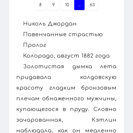
8
9
10
...
63
Николь Джордан
Повенчанные страстью
Пролог
Колорадо, август 1882 года
Золотистая дымка лета
придавала колдовскую
красоту гладким бронзовым
плечам обнаженного мужчины,
купающегося в пруду. Словно
зачарованная, Кэтлин
наблюдала, как он медленно