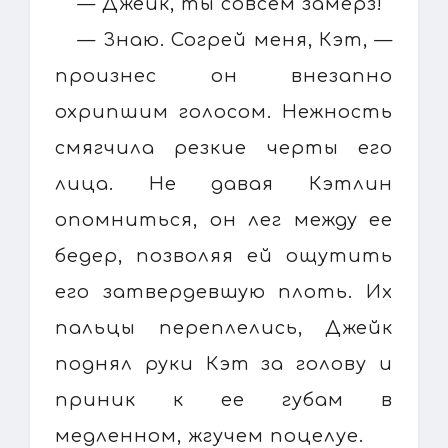
— Джейк, ты совсем замерз!
— Знаю. Согрей меня, Кэт, —
произнес он внезапно
охрипшим голосом. Нежность
смягчила резкие черты его
лица. Не давая Кэтлин
опомниться, он лег между ее
бедер, позволяя ей ощутить
его затвердевшую плоть. Их
пальцы переплелись, Джейк
поднял руки Кэт за голову и
приник к ее губам в
медленном, жгучем поцелуе.