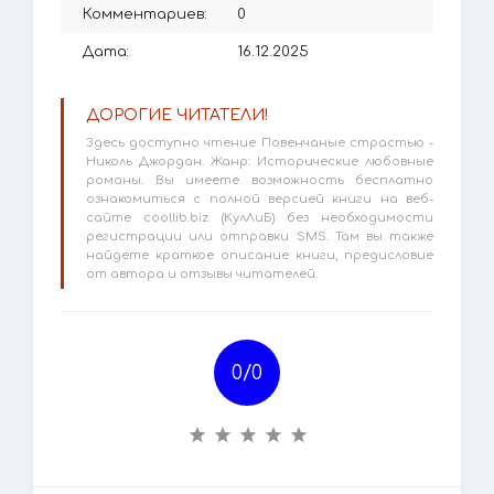
Комментариев:
0
Дата:
16.12.2025
ДОРОГИЕ ЧИТАТЕЛИ!
Здесь доступно чтение Повенчаные страстью -
Николь Джордан. Жанр: Исторические любовные
романы. Вы имеете возможность бесплатно
ознакомиться с полной версией книги на веб-
сайте coollib.biz (КулЛиБ) без необходимости
регистрации или отправки SMS. Там вы также
найдете краткое описание книги, предисловие
от автора и отзывы читателей.
0/
0