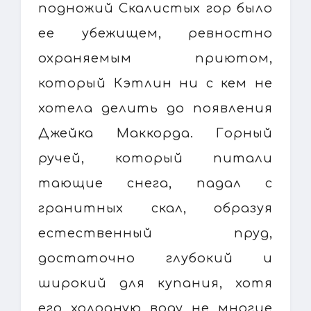
подножий Скалистых гор было
ее убежищем, ревностно
охраняемым приютом,
который Кэтлин ни с кем не
хотела делить до появления
Джейка Маккорда. Горный
ручей, который питали
тающие снега, падал с
гранитных скал, образуя
естественный пруд,
достаточно глубокий и
широкий для купания, хотя
его холодную воду не многие