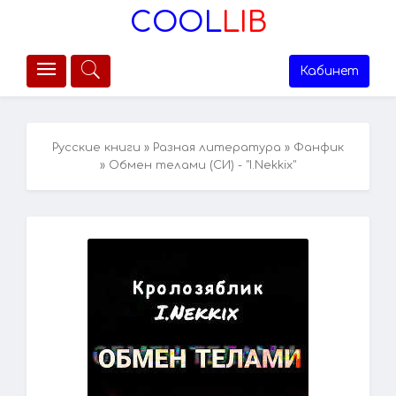
COOL
LIB
Кабинет
Русские книги
»
Разная литература
»
Фанфик
» Обмен телами (СИ) - "I.Nekkix"