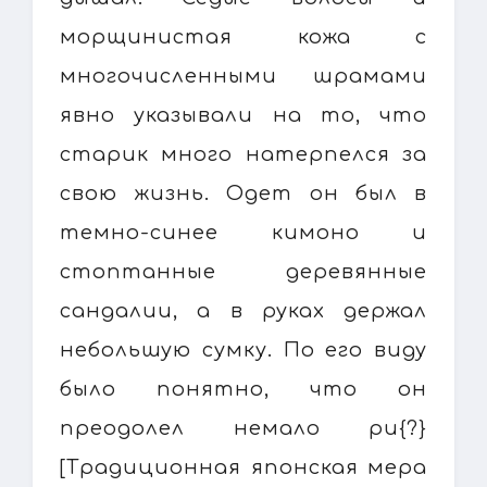
морщинистая кожа с
многочисленными шрамами
явно указывали на то, что
старик много натерпелся за
свою жизнь. Одет он был в
темно-синее кимоно и
стоптанные деревянные
сандалии, а в руках держал
небольшую сумку. По его виду
было понятно, что он
преодолел немало ри{?}
[Традиционная японская мера