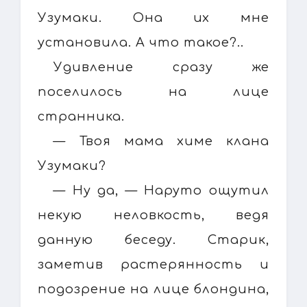
Узумаки. Она их мне
установила. А что такое?..
Удивление сразу же
поселилось на лице
странника.
— Твоя мама химе клана
Узумаки?
— Ну да, — Наруто ощутил
некую неловкость, ведя
данную беседу. Старик,
заметив растерянность и
подозрение на лице блондина,