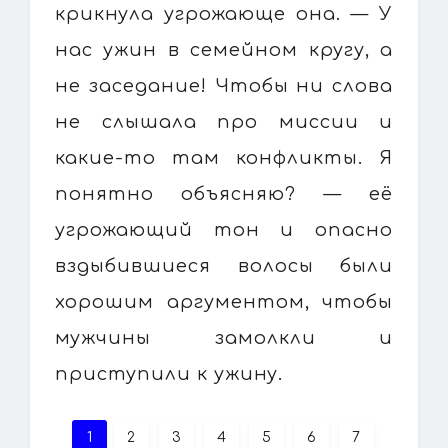
крикнула угрожающе она. — У
нас ужин в семейном кругу, а
не заседание! Чтобы ни слова
не слышала про миссии и
какие-то там конфликты. Я
понятно объясняю? — её
угрожающий тон и опасно
вздыбившиеся волосы были
хорошим аргументом, чтобы
мужчины замолкли и
приступили к ужину.
1
2
3
4
5
6
7