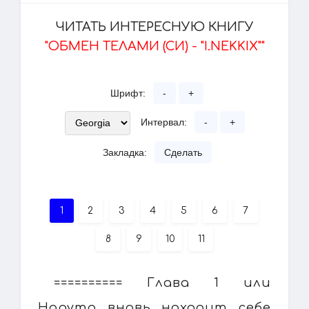
ЧИТАТЬ ИНТЕРЕСНУЮ КНИГУ
"ОБМЕН ТЕЛАМИ (СИ) - "I.NEKKIX""
Шрифт:
-
+
Интервал:
-
+
Закладка:
Сделать
1
2
3
4
5
6
7
8
9
10
11
========== Глава 1 или
Наруто вновь находит себе