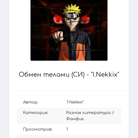
Обмен телами (СИ) - "I.Nekkix"
Автор:
"I.Nekkix"
Категория:
Разная литература
/
Фанфик
Просмотров:
1