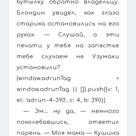
бутылку обратно владельцу.
Блондин увидел, как глаза
старика остановились на его
руках. — Слушай, а эти
печати у тебя на запястье
тебе случаем не Узумаки
установили?
(window.adrunTag =
window.adrunTag || []).push({v: 1,
el: 'adrun-4-390', c: 4, b: 390})
— Эм… ну да, — немного
поколебавшись, ответил
парень. — Моя мама — Кушина