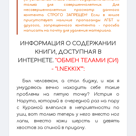
только для совершеннолетних. Для
несовершеннолетних просмотр данного
контента СТРОГО ЗАПРЕЩЕН! Если в книге
присутствует наличие пропаганды ЛГБТ и
другого, запрещенного контента - просьба
написать на почту для удаления материала.
ИНФОРМАЦИЯ О СОДЕРЖАНИИ
КНИГИ, ДОСТУПНАЯ В
ИНТЕРНЕТЕ.
"ОБМЕН ТЕЛАМИ (СИ)
- "I.NEKKIX"":
Был человеком, а стал биджу, и как я
умудряюсь вечно находить себе такие
проблемы на пятую точку? Истрия о
Наруто, который в очередной раз на пару
с Курамой вляпался в неприятности по
уши, вот только теперь у него вместо ног
лапы, вместо кожи шерсть и девять
хвостов за спиной в придачу.