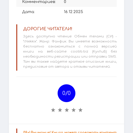
Комментариев:
0
Дата:
16.12.2025
ДОРОГИЕ ЧИТАТЕЛИ!
Здесь доступно чтение Обмен телами (СИ) -
"I.Nekkix". Жанр: Фанфик. Вы имеете возможность
бесплатно ознакомиться с полной версией
книги на веб-сайте coollib.biz (КулЛиБ) без
необходимости регистрации или отправки SMS.
Там вы также найдете краткое описание книги,
предисловие от автора и отзывы читателей.
0/
0
(18+) Внимание! Книга может содержать контент