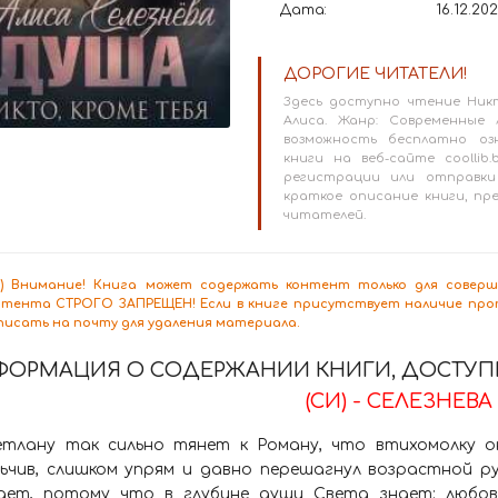
Дата:
16.12.20
ДОРОГИЕ ЧИТАТЕЛИ!
Здесь доступно чтение Никт
Алиса. Жанр: Современные
возможность бесплатно оз
книги на веб-сайте coollib.
регистрации или отправки
краткое описание книги, п
читателей.
8+) Внимание! Книга может содержать контент только для сове
нтента СТРОГО ЗАПРЕЩЕН! Если в книге присутствует наличие проп
писать на почту для удаления материала.
ФОРМАЦИЯ О СОДЕРЖАНИИ КНИГИ, ДОСТУПН
(СИ) - СЕЛЕЗНЕВА
етлану так сильно тянет к Роману, что втихомолку о
льчив, слишком упрям и давно перешагнул возрастной р
ает, потому что в глубине души Света знает: любов