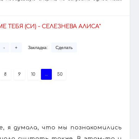
Е ТЕБЯ (СИ) - СЕЛЕЗНЕВА АЛИСА"
-
+
Закладка:
Сделать
8
9
10
...
50
, я думала, что мы познакомились
ешало считать также. В этом-то и