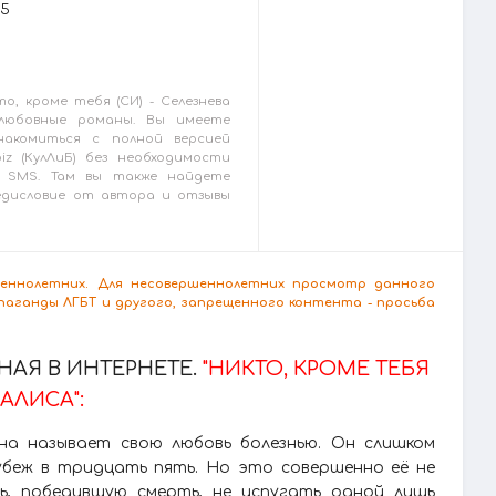
25
о, кроме тебя (СИ) - Селезнева
 любовные романы. Вы имеете
накомиться с полной версией
biz (КулЛиБ) без необходимости
 SMS. Там вы также найдете
редисловие от автора и отзывы
ршеннолетних. Для несовершеннолетних просмотр данного
аганды ЛГБТ и другого, запрещенного контента - просьба
АЯ В ИНТЕРНЕТЕ.
"НИКТО, КРОМЕ ТЕБЯ
 АЛИСА":
на называет свою любовь болезнью. Он слишком
убеж в тридцать пять. Но это совершенно её не
ь, победившую смерть, не испугать одной лишь