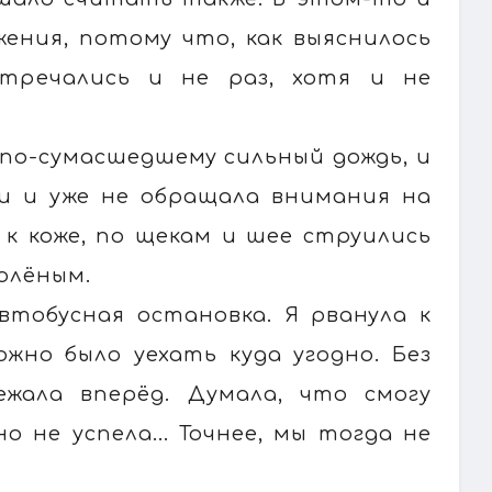
жения, потому что, как выяснилось
тречались и не раз, хотя и не
 по-сумасшедшему сильный дождь, и
ки и уже не обращала внимания на
 к коже, по щекам и шее струились
олёным.
втобусная остановка. Я рванула к
ожно было уехать куда угодно. Без
ежала вперёд. Думала, что смогу
 не успела... Точнее, мы тогда не