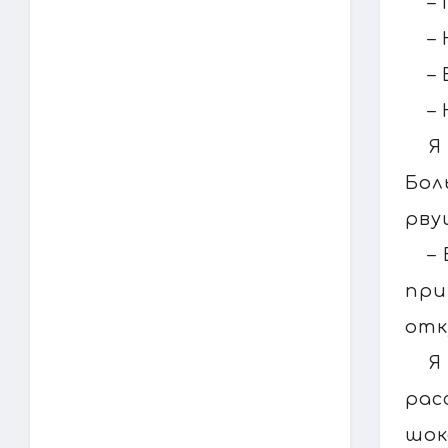
–
–
–
–
Я
Бол
рву
–
при
отк
Я
рас
шок