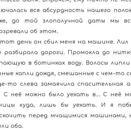
лючалась вся абсурдность нашего поло
же, до той злополучной даты мы вс
озревали об этом.
 тот день он сбил меня на машине. Лил
е разбирала дороги. Промокла до нит
пающую в ботинках воду. Волосы липли
пные капли дождя, смешанные с чем-то с
де-то слева замаячила спасительная а
. С неё можно было уехать в... С неё м
ницы куда, лишь бы уехать. И я поб
скочить перед мчащимися машинами, но
ели оба.