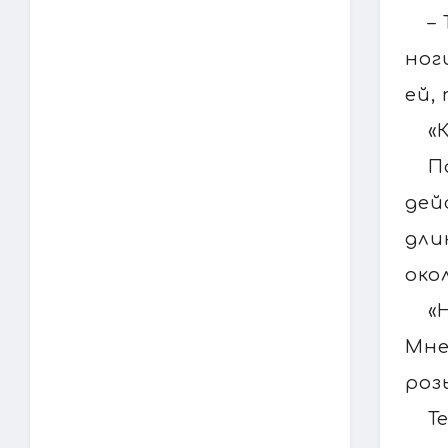
–
ног
ей,
«
П
дей
дли
око
«
Мне
роз
Т