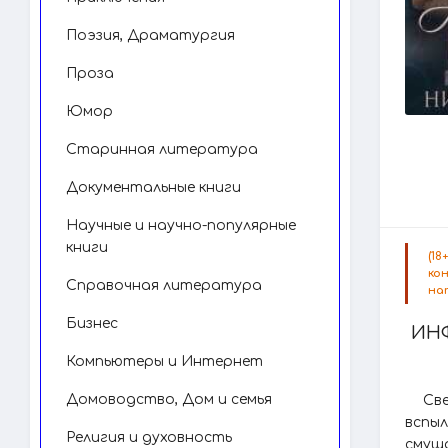
Поэзия, Драматургия
Проза
Юмор
Старинная литература
Документальные книги
Научные и научно-популярные
книги
(1
ко
Справочная литература
на
Бизнес
ИН
Компьютеры и Интернет
Домоводство, Дом и семья
Св
вспы
Религия и духовность
смущ