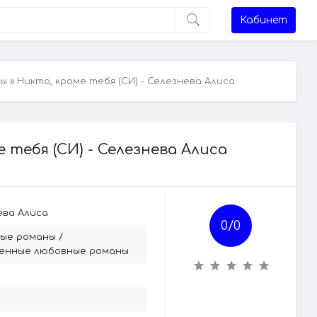
Кабинет
ны
» Никто, кроме тебя (СИ) - Селезнева Алиса
 тебя (СИ) - Селезнева Алиса
ева Алиса
0/
0
ые романы
/
енные любовные романы