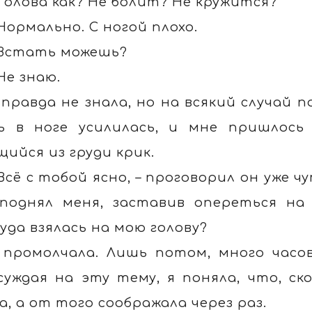
 Голова как? Не болит? Не кружится?
 Нормально. С ногой плохо.
 Встать можешь?
 Не знаю.
 правда не знала, но на всякий случай п
ь в ноге усилилась, и мне пришлось
щийся из груди крик.
 Всё с тобой ясно, – проговорил он уже 
поднял меня, заставив опереться на 
уда взялась на мою голову?
 промолчала. Лишь потом, много часов
суждая на эту тему, я поняла, что, ск
а, а от того соображала через раз.