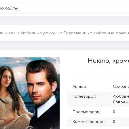
ие книги
»
Любовные романы
»
Современные любовные рома
Никто, кроме
Автор:
Селезн
Категория:
Любовн
Соврем
Просмотров:
0
Комментариев:
0