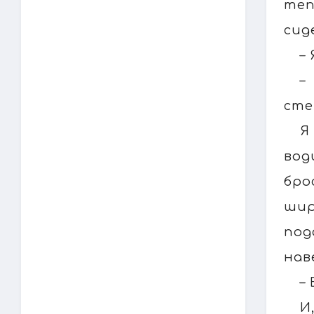
теп
сид
–
–
сте
Я
вод
бро
шир
под
нав
–
И