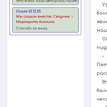
это всего лишь авторский прием.
У
Ольга 22.12.25
бол
Мы сгорим вместе. Сводные. -
жел
Маргарита Аланина
Спасибо за книгу.
маш
О
пид
–
Пят
рас
В
был
чел