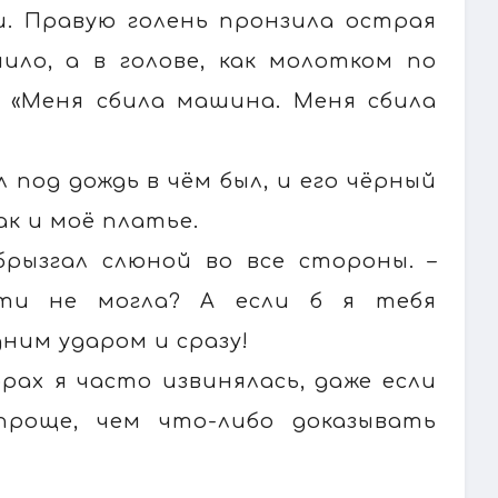
и. Правую голень пронзила острая
нило, а в голове, как молотком по
: «Меня сбила машина. Меня сбила
 под дождь в чём был, и его чёрный
к и моё платье.
брызгал слюной во все стороны. –
ти не могла? А если б я тебя
дним ударом и сразу!
орах я часто извинялась, даже если
проще, чем что-либо доказывать