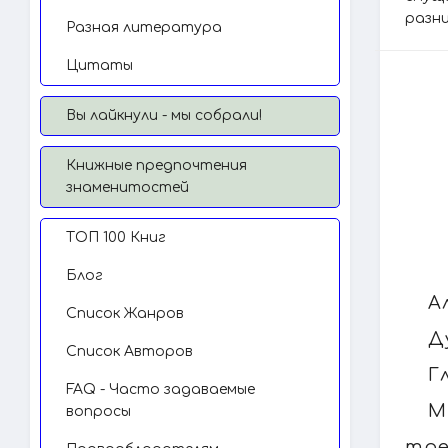
разни
Разная литература
Цитаты
Вы лайкнули - мы собрали!
Книжные предпочтения
знаменитостей
TОП 100 Книг
Блог
А
Список Жанров
Д
Список Авторов
Г
FAQ - Часто задаваемые
М
вопросы
тре