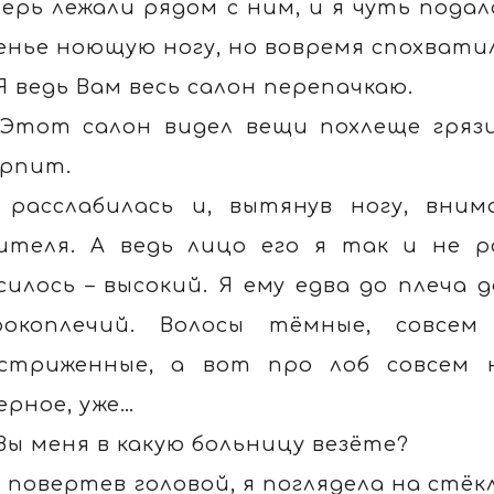
ерь лежали рядом с ним, и я чуть пода
енье ноющую ногу, но вовремя спохвати
 Я ведь Вам весь салон перепачкаю.
 Этот салон видел вещи похлеще грязи
рпит.
 расслабилась и, вытянув ногу, вни
ителя. А ведь лицо его я так и не р
силось – высокий. Я ему едва до плеча 
окоплечий. Волосы тёмные, совсем
стриженные, а вот про лоб совсем 
ерное, уже…
 Вы меня в какую больницу везёте?
, повертев головой, я поглядела на стё