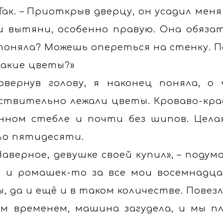
 Так. – Приоткрыв дверцу, он усадил мен
и вытяни, особенно правую. Она обяза
 поняла? Можешь опереться на стенку. П
Какие цветы?»
овернув голову, я наконец поняла, о
ствительно лежали цветы. Кроваво-кра
нном стебле и почти без шипов. Целая
ло пятидесяти.
Наверное, девушке своей купил», – подум
 и ромашек-то за все мои восемнадца
ы, да и ещё и в таком количестве. Повез
ем временем, машина загудела, и мы пл