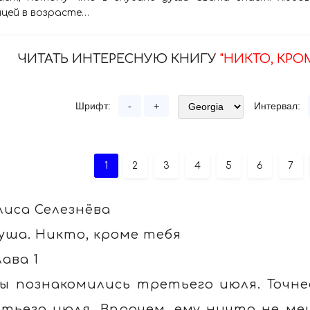
цей в возрасте…
ЧИТАТЬ ИНТЕРЕСНУЮ КНИГУ
"НИКТО, КРОМ
Шрифт:
-
+
Интервал:
1
2
3
4
5
6
7
лиса Селезнёва
уша. Никто, кроме тебя
лава 1
ы познакомились третьего июля. Точнее
тьего июля. Впрочем, ему ничто не м