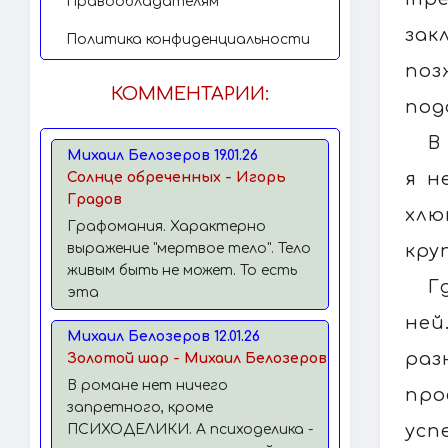
Правообладателям
зак
Политика конфиденциальности
поз
КОММЕНТАРИИ:
под
В
Михаил Белозеров 19.01.26
я н
Солнце обреченных - Игорь
Градов
хлю
Графомания. Характерно
кру
выражение "мертвое тело". Тело
живым быть не может. То есть
Г
эта
ней
Михаил Белозеров 12.01.26
раз
Золотой шар - Михаил Белозеров
В романе нет ничего
про
запретного, кроме
усп
ПСИХОДЕЛИКИ. А психоделика -