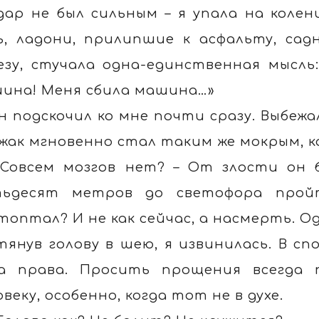
дар не был сильным – я упала на колен
ь, ладони, прилипшие к асфальту, сад
езу, стучала одна-единственная мысль
ина! Меня сбила машина…»
н подскочил ко мне почти сразу. Выбежал
жак мгновенно стал таким же мокрым, ка
 Совсем мозгов нет? – От злости он 
ьдесят метров до светофора прой
топтал? И не как сейчас, а насмерть. О
тянув голову в шею, я извинилась. В сп
а права. Просить прощения всегда 
овеку, особенно, когда тот не в духе.