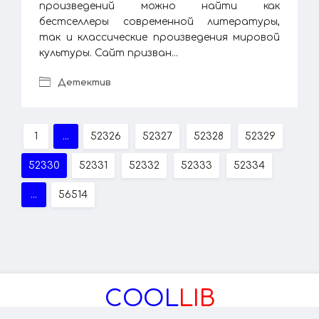
произведений можно найти как
бестселлеры современной литературы,
так и классические произведения мировой
культуры. Сайт призван...
Детектив
1
...
52326
52327
52328
52329
52330
52331
52332
52333
52334
...
56514
COOL
LIB