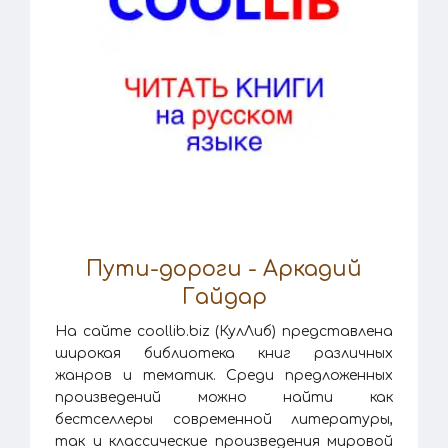
Пути-дороги - Аркадий
Гайдар
На сайте coollib.biz (КулЛиб) представлена
широкая библиотека книг различных
жанров и тематик. Среди предложенных
произведений можно найти как
бестселлеры современной литературы,
так и классические произведения мировой