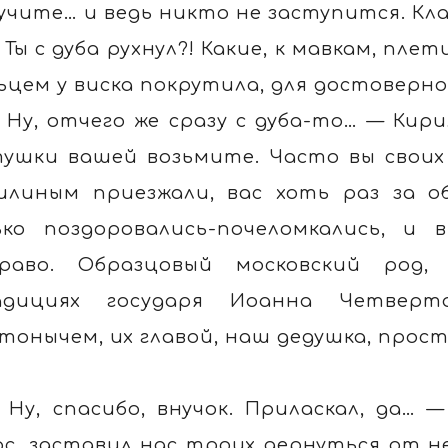
учите… и ведь никто не заступится. Кла
 Ты с дуба рухнул?! Какие, к мавкам, пле
ьцем у виска покрутила, для достоверн
 Ну, отчего же сразу с дуба-то… — Кири
ушки вашей возьмите. Часто вы своих
илиным приезжали, вас хоть раз за о
ько поздоровались-почеломкались, и 
раво. Образцовый московский род,
адициях государя Иоанна Четверт
тонычем, их главой, наш дедушка, прост
 Ну, спасибо, внучок. Приласкал, да…
ос, заставил нас троих дернуться от н