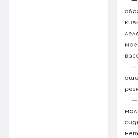
—
обр
кив
лел
мое
вас
—
оши
рез
—
мол
сид
нет