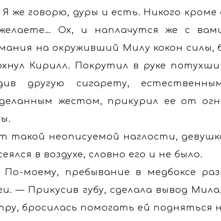
 Я же говорю, дуры и есть. Никого кром
желаете… Ох, и наплачутся же с вам
мания на окруживший Милу кокон силы,
охнул Кирилл. Покрутил в руке потухший
див другую сигарету, естественн
деланным жестом, прикурил ее от огне
ы.
т такой неописуемой наглости, девушка
сеялся в воздухе, словно его и не было.
 По-моему, пребывание в медбоксе р
ги. — Прикусив губу, сделала вывод Мил
тру, бросилась помогать ей подняться 