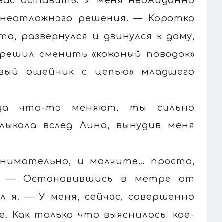
вас оставить. У меня неожиданно
 неотложного решения. — Коротко
а, развернулся и двинулся к дому,
е решил сменить «кожаный поводок»
овый ошейник с цепью» младшего
да что-то меняют, ты сильно
лыкала вслед Лина, вынудив меня
внимательно, и молчите… просто,
е. — Остановившись в метре от
л я. — У меня, сейчас, совершенно
. Как только что выяснилось, кое-