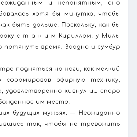
неожиданным и непонятным, оно
бовалась хотя бы минутка, чтобы
ак быть дальше. Поскольку, как бы
раку с т а к и м Кириллом, у Милы
о потянуть время. Заодно и сумбур
тре подняться на ноги, как мелкий
о сформировав эфирную технику,
о, удовлетворенно кивнул и… споро
обожденное им место.
ших будущих мужьях. — Неожиданно
оившись так, чтобы не тревожить