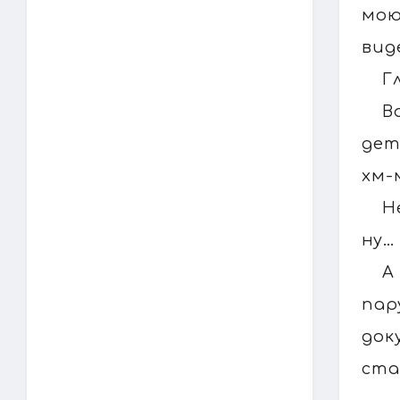
мою
вид
Г
В
дет
хм-
Н
ну…
А
пар
док
ста