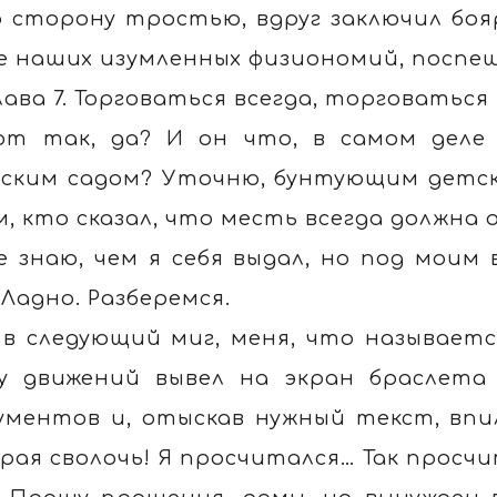
 сторону тростью, вдруг заключил боя
е наших изумленных физиономий, поспе
лава 7. Торговаться всегда, торговаться
от так, да? И он что, в самом деле
ским садом? Уточню, бунтующим детски
м, кто сказал, что месть всегда должна
е знаю, чем я себя выдал, но под моим 
 Ладно. Разберемся.
 в следующий миг, меня, что называется
у движений вывел на экран браслета
ументов и, отыскав нужный текст, впи
рая сволочь! Я просчитался… Так просчи