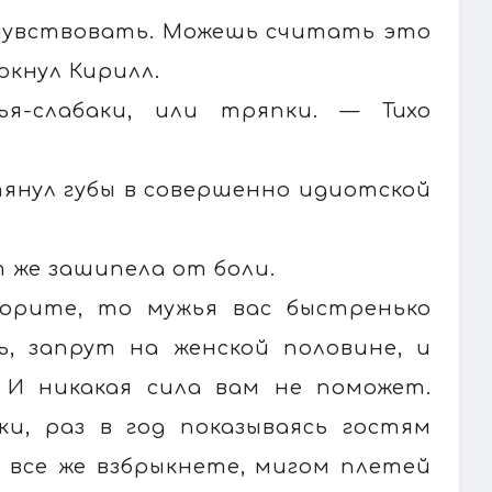
чувствовать. Можешь считать это
кнул Кирилл.
-слабаки, или тряпки. — Тихо
стянул губы в совершенно идиотской
т же зашипела от боли.
оворите, то мужья вас быстренько
, запрут на женской половине, и
 И никакая сила вам не поможет.
и, раз в год показываясь гостям
г все же взбрыкнете, мигом плетей