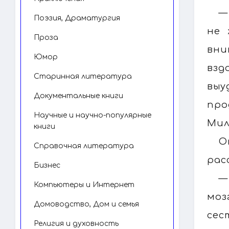
—
Поэзия, Драматургия
не 
Проза
вни
Юмор
взд
Старинная литература
выу
Документальные книги
про
Научные и научно-популярные
Мил
книги
О
Справочная литература
рас
Бизнес
—
Компьютеры и Интернет
моз
Домоводство, Дом и семья
сес
Религия и духовность