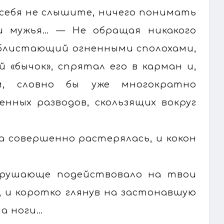
е себя не слышите, ничего понимать
и мужья… — Не обращая никакого
 блистающий огненными сполохами,
 «бычок», спрятал его в карман и,
ым, словно бы уже многократно
нных разводов, скользящих вокруг
 совершенно растерялась, и кокон
азрушающе подействовало на твои
а, и коротко глянув на застонавшую
на ноги…