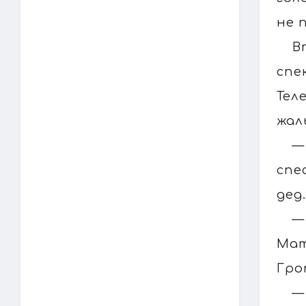
не 
В
спе
Тел
жал
—
спе
дед
—
Мат
Гро
—