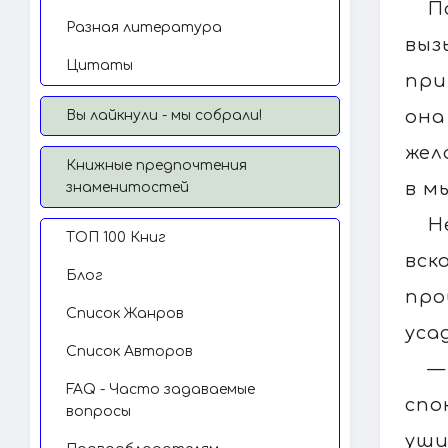
П
Разная литература
выз
Цитаты
при
она
Вы лайкнули - мы собрали!
жел
Книжные предпочтения
в м
знаменитостей
Н
TОП 100 Книг
вск
Блог
про
Список Жанров
уса
Список Авторов
—
FAQ - Часто задаваемые
спо
вопросы
уши