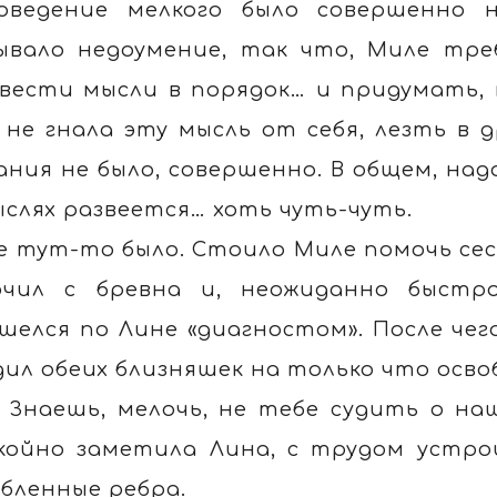
оведение мелкого было совершенно 
ывало недоумение, так что, Миле тре
вести мысли в порядок… и придумать, к
 не гнала эту мысль от себя, лезть в д
ания не было, совершенно. В общем, над
ыслях развеется… хоть чуть-чуть.
е тут-то было. Стоило Миле помочь сес
очил с бревна и, неожиданно быстр
шелся по Лине «диагностом». После чег
дил обеих близняшек на только что осв
 Знаешь, мелочь, не тебе судить о на
койно заметила Лина, с трудом устр
бленные ребра.