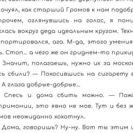
почуял, как старший Громов к нам подоб
прочем, оглянувшись на голос, я пон
клась вокруг деда идеальным кругом. Тех
епортировался, ага. М-да, этого умения
ь. Стоп… а чего же он гриднем-то прик
 Значит, полагаешь, нужно их за моско
сь сбили? — Покосившись на сигарету 
. А глаза добрые-добрые…
 Спесь и дома сбить можно. — Пожа
римонии, это явно не мое. Тут и без
мов неожиданно хохотнул.
 Дома, говоришь? Ну-ну. Вот ты этим и