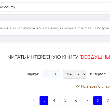
ие книги
»
Фантастика и фэнтези
»
Разное фэнтези
» Воздуш
ЧИТАТЬ ИНТЕРЕСНУЮ КНИГУ
"ВОЗДУШНЫЙ
Шрифт:
-
+
Интервал:
<< На первую стр
1
...
4
5
6
7
8
9