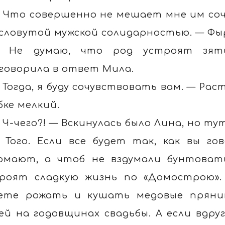
 Что совершенно не мешает мне им со
словутой мужской солидарностью. — Фыр
 Не думаю, что род устроят зятья
говорила в ответ Мила.
 Тогда, я буду сочувствовать вам. — Ра
бке мелкий.
 Ч-чего?! — Вскинулась было Лина, но ту
 Того. Если все будет так, как вы г
омают, а чтоб не вздумали бунтовать
роят сладкую жизнь по «Домострою».
ете рожать и кушать медовые пряник
ей на годовщинах свадьбы. А если вдру