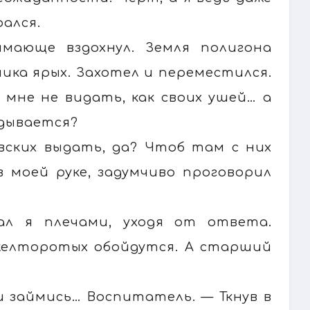
рался.
имающе вздохнул. Земля полигона
ника ярых. Захотел и переместился.
 мне не видать, как своих ушей… а
идывается?
вских выдать, да? Чтоб там с них
в моей руке, задумчиво проговорил
л я плечами, уходя от ответа.
 желторотых обойдутся. А старший
 займись… Воспитатель. — Ткнув в