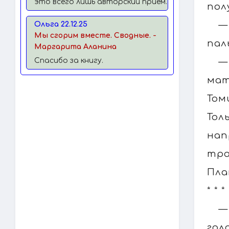
это всего лишь авторский прием.
пол
—
Ольга 22.12.25
Мы сгорим вместе. Сводные. -
пал
Маргарита Аланина
—
Спасибо за книгу.
мат
Том
Тол
нап
тр
Пла
* * *
—
гол