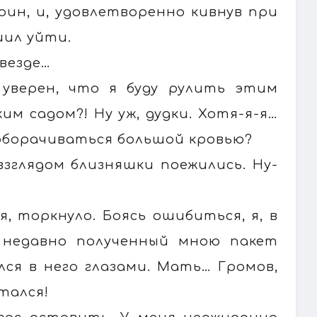
рин, и, удовлетворенно кивнув при
шил уйти.
 везде…
 уверен, что я буду рулить этим
м садом?! Ну уж, дудки. Хотя-я-я…
 оборачиваться большой кровью?
взглядом близняшки поежились. Ну-
, торкнуло. Боясь ошибиться, я, в
 недавно полученный мною пакет
лся в него глазами. Мать… Громов,
тался!