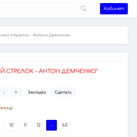
Кабинет
ный стрелок - Антон Демченко
 СТРЕЛОК - АНТОН ДЕМЧЕНКО"
-
+
Закладка:
Сделать
аницу
10
11
12
...
65