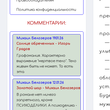
Правообладателям
—
Политика конфиденциальности
пре
КОММЕНТАРИИ:
—
про
Михаил Белозеров 19.01.26
—
Солнце обреченных - Игорь
Градов
улы
Графомания. Характерно
—
выражение "мертвое тело". Тело
живым быть не может. То есть
—
эта
обл
Михаил Белозеров 12.01.26
уст
Золотой шар - Михаил Белозеров
В романе нет ничего
Буд
запретного, кроме
муж
ПСИХОДЕЛИКИ. А психоделика -