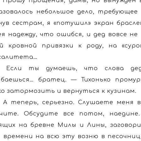
 Прошу прощения, дамы, но вынужден 
азовалось небольшое дело, требующее
нув сестрам, я «потушил» экран браслет
ея надежду, что ошибся, и дед вовсе н
й кровной привязки к роду, на «сур
салитета…
 Если ты думаешь, что слова де
баешься… братец. — Тихонько промур
ко затормозить и вернуться к кузинам.
 А теперь, серьезно. Слушаете меня 
чите. Обсудите все потом, наедин
ящих на бревне Милы и Лины, заговори
 времени на всю эту возню в песочнице