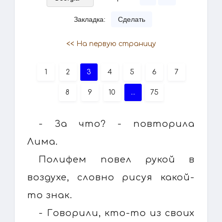
Закладка:
Сделать
<< На первую страницу
1
2
3
4
5
6
7
8
9
10
...
75
- За что? - повторила
Лима.
Полифем повел рукой в
воздухе, словно рисуя какой-
то знак.
- Говорили, кто-то из своих