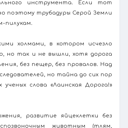
ального инструмента. Если тот
нно поэтому трубадуры Серой Земли
-пилукам.
кими холмами, в котором исчезло
о, но так и не вышли, хотя дорога
ения, без пещер, без провалов. Над
следователей, но тайна до сих пор
х ученых слова «Лаинская Дорога!»
ожения, развитие яйцеклетки без
еспозвоночным животным (тлям,