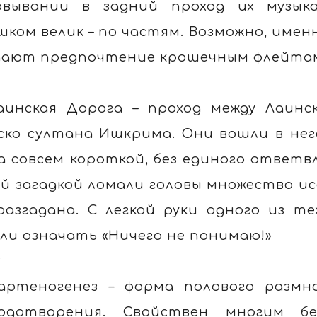
овывании в задний проход их музык
шком велик – по частям. Возможно, име
ают предпочтение крошечным флейтам
аинская Дорога – проход между Лаинс
ско султана Ишкрима. Они вошли в нег
а совсем короткой, без единого ответвл
й загадкой ломали головы множество ис
разгадана. С легкой руки одного из те
ли означать «Ничего не понимаю!»
2
артеногенез – форма полового размн
одотворения. Свойствен многим б