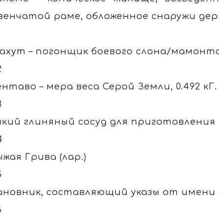
венчатой раме, обложенное снаружи де
1
ахут – погонщик боевого слона/мамонта
2
ентаво – мера веса Серой Земли, 0.492 кГ.
3
зкий глиняный сосуд для приготовления 
4
ыжая Грива (лар.)
5
ановник, составляющий указы от имени 
6