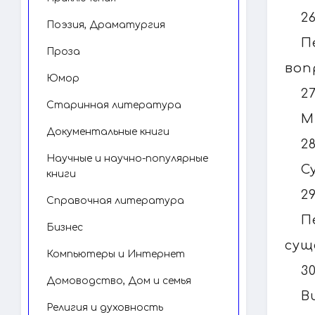
2
Поэзия, Драматургия
П
Проза
воп
Юмор
2
Старинная литература
М
Документальные книги
2
Научные и научно-популярные
С
книги
2
Справочная литература
П
Бизнес
сущ
Компьютеры и Интернет
3
Домоводство, Дом и семья
В
Религия и духовность