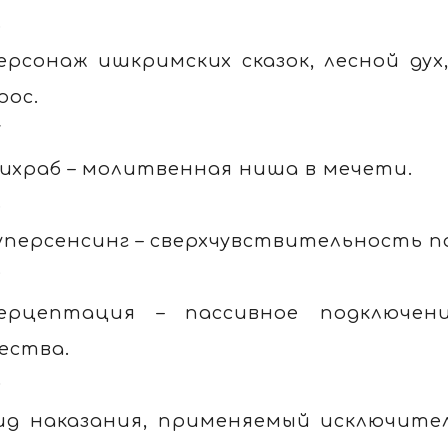
6
ерсонаж ишкримских сказок, лесной ду
рос.
7
ихраб – молитвенная ниша в мечети.
8
уперсенсинг – сверхчувствительность 
9
ерцептация – пассивное подключен
ества.
0
ид наказания, применяемый исключите