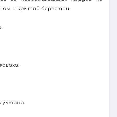
рном и крытой берестой.
.
каваха.
султана.