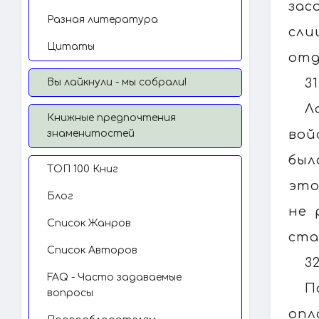
зас
Разная литература
сли
Цитаты
отд
31
Вы лайкнули - мы собрали!
Л
Книжные предпочтения
вой
знаменитостей
был
TОП 100 Книг
это
Блог
не 
Список Жанров
ста
Список Авторов
3
FAQ - Часто задаваемые
П
вопросы
опл