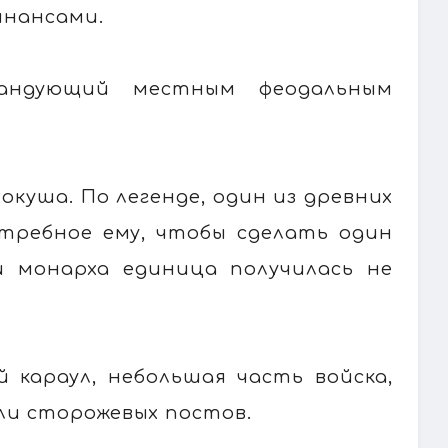
инансами.
андующий местным феодальным
куша. По легенде, один из древних
отребное ему, чтобы сделать один
и монарха единица получилась не
 караул, небольшая часть войска,
ли сторожевых постов.