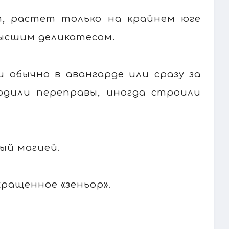
т, растет только на крайнем юге
высшим деликатесом.
 обычно в авангарде или сразу за
одили переправы, иногда строили
ный магией.
кращенное «зеньор».