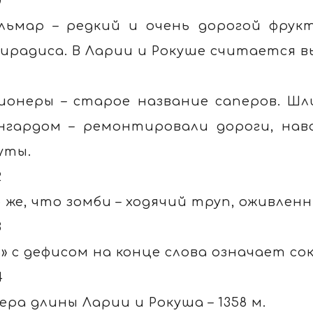
0
льмар – редкий и очень дорогой фрук
ирадиса. В Ларии и Рокуше считается 
1
ионеры – старое название саперов. Шли
нгардом – ремонтировали дороги, нав
уты.
2
о же, что зомби – ходячий труп, оживлен
3
З» с дефисом на конце слова означает со
4
ера длины Ларии и Рокуша – 1358 м.