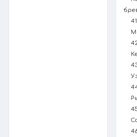
бре
4
М
4
К
4
У
4
Р
4
С
4