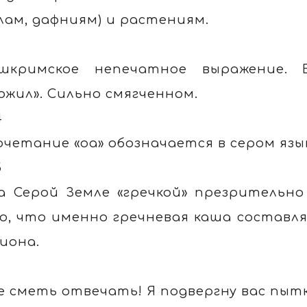
лам, дафниям) и растениям.
3
шкримское непечатное выражение. 
ожил». Сильно смягченном.
4
очетание «оа» обозначается в сером язы
5
а Серой Земле «гречкой» презрительн
о, что именно гречневая каша составл
иона.
6
е сметь отвечать! Я подвергну вас пытка