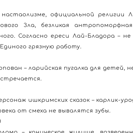
7
 настаолизме, официальной религии Л
ового Зла, безликая антропоморфна
ного. Согласно ереси Лай-Бладора – н
 Единого грязную работу.
8
опован – ларийская пугалка для детей, н
встречается.
9
ерсонаж ишкримских сказок – карлик-уро
овека от смеха не вывалятся зубы.
0
оломо – коническое жилище, возведен