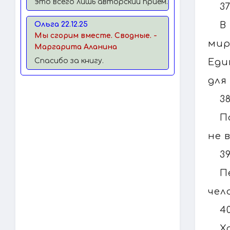
это всего лишь авторский прием.
3
В
Ольга 22.12.25
Мы сгорим вместе. Сводные. -
мир
Маргарита Аланина
Еди
Спасибо за книгу.
для
3
П
не 
3
П
чел
4
Х