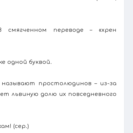
В смягченном переводе – «хрен
ке одной буквой.
о называют простолюдинов – из-за
яет львиную долю их повседневного
м! (сер.)