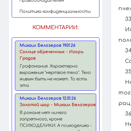
Правообладателям
пче
Политика конфиденциальности
3
КОММЕНТАРИИ:
И
пол
Михаил Белозеров 19.01.26
3
Солнце обреченных - Игорь
Градов
С
Графомания. Характерно
3
выражение "мертвое тело". Тело
живым быть не может. То есть
Н
эта
тог
Михаил Белозеров 12.01.26
рац
Золотой шар - Михаил Белозеров
В романе нет ничего
3
запретного, кроме
Н
ПСИХОДЕЛИКИ. А психоделика -