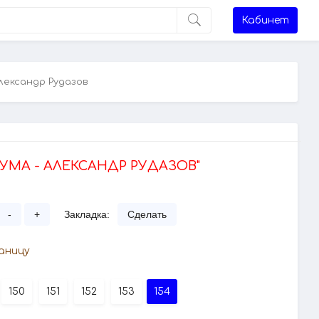
Кабинет
Александр Рудазов
ЧУМА - АЛЕКСАНДР РУДАЗОВ"
-
+
Закладка:
Сделать
аницу
150
151
152
153
154