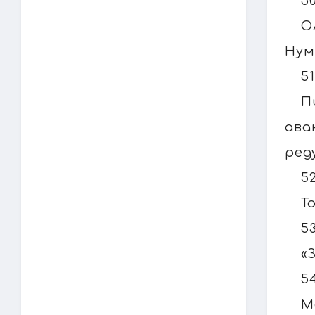
5
О
Нум
5
П
ава
ред
5
Т
5
«
5
М