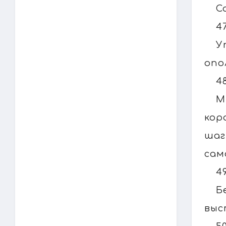
С
4
У
опо
4
М
кор
шаг
сам
4
Б
выс