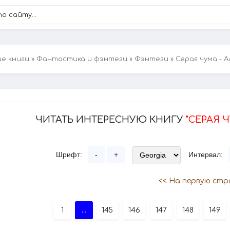
ие книги
»
Фантастика и фэнтези
»
Фэнтези
» Серая чума - 
ЧИТАТЬ ИНТЕРЕСНУЮ КНИГУ
"СЕРАЯ 
Шрифт:
-
+
Интервал:
<< На первую стр
1
...
145
146
147
148
149