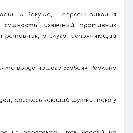
арии и Рокуша, – персонификация
я сущность, извечный противник
е противник, а слуга, исполняющий
ечто вроде нашего «бабая». Реально
дец, рассказывающий шутки, пока у
ное из пересекающихся жердей на