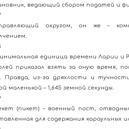
ановник, ведающий сбором податей и ф
7
правляющий округом, он же – ком
лчением.
8
инимальная единица времени Ларии и Ро
олей приказал взять за оную время, п
. Правда, из-за дряхлости и тучност
ой маленькой – 1,645 земной секунды.
9
екет (пикет) – военный пост, отводный
тавленная для содержания караульных и